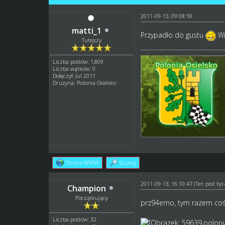
2011-09-13, 09:08:59
matti_1
Przypadło do gustu
Wi
Tutejszy
Liczba postów: 1,809
Liczba wątków: 0
Dołączył: Jul 2011
Drużyna: Polonia Osielsko
Strona WWW
Szukaj
2011-09-13, 16:10:47
(Ten post by
Champion
Początkujący
prz94emo, tym razem coś
Liczba postów: 32