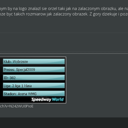
 bym by na logo znalazl sie orzel taki jak na zalaczonym obrazku, ale 
ze byc takich rozmiarow jak zalaczony obrazek. Z gory dziekuje i po
atch?v=N242WU0PioE