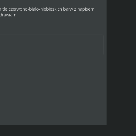
na tle czerwono-bialo-niebieskich barw z napisemi
zdrawiam