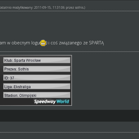
ł ostatnio modyfikowany: 2011-09-15, 11:31:06 przez
sothis
.)
 mam w obecnym logu
) i coś związanego ze SPARTĄ