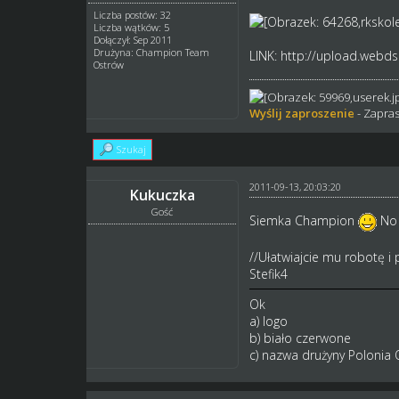
Liczba postów: 32
Liczba wątków: 5
Dołączył: Sep 2011
Drużyna: Champion Team
LINK:
http://upload.webds.
Ostrów
Wyślij zaproszenie
- Zapras
Szukaj
2011-09-13, 20:03:20
Kukuczka
Gość
Siemka Champion
No 
//Ułatwiajcie mu robotę i 
Stefik4
Ok
a) logo
b) biało czerwone
c) nazwa drużyny Polonia