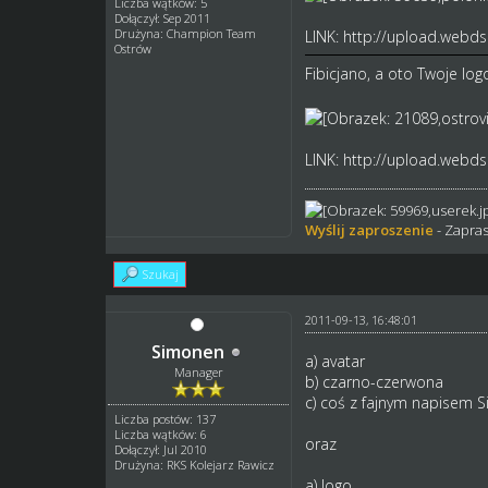
Liczba wątków: 5
Dołączył: Sep 2011
Drużyna: Champion Team
LINK:
http://upload.webds.
Ostrów
Fibicjano, a oto Twoje lo
LINK:
http://upload.webds.
Wyślij zaproszenie
- Zapras
Szukaj
2011-09-13, 16:48:01
Simonen
a) avatar
Manager
b) czarno-czerwona
c) coś z fajnym napisem Si
Liczba postów: 137
Liczba wątków: 6
oraz
Dołączył: Jul 2010
Drużyna: RKS Kolejarz Rawicz
a) logo