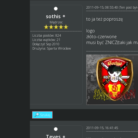
2011-09-15, 08:55:40
(Ten post by
sothis
to ja też poproszę
Mędrzec
logo
Liczba postów: 824
żłóto-czerwone
Liczba wątków: 21
musi być ZNICZ(taki jak
Dołączył: Sep 2010
Drużyna: Sparta Wrocław
Szukaj
2011-09-15, 16:41:45
Teves