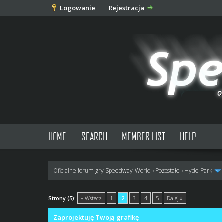
Logowanie
Rejestracja
HOME
SEARCH
MEMBER LIST
HELP
Oficjalne forum gry Speedway-World
›
Pozostałe
›
Hyde Park
0 głosów - średnia: 0
1
2
3
4
5
Strony (5):
« Wstecz
1
2
3
4
5
Dalej »
Zaprojektuję Twoją grafikę