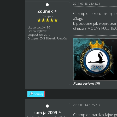
2011-09-13, 21:41:21
Zdunek
Champion skoro tak fajni
Tutejszy
a)logo
b)podobne jak wojak tea
Liczba postów: 901
c)nazwa MOCNY FULL TEAM
Liczba wątków: 8
Dołączył: Sep 2010
Drużyna: ZKS Zdunek Rzeszów
Pozdrawiam @ll
Szukaj
2011-09-14, 15:55:37
specjal2009
Champion bardzo fajne graf