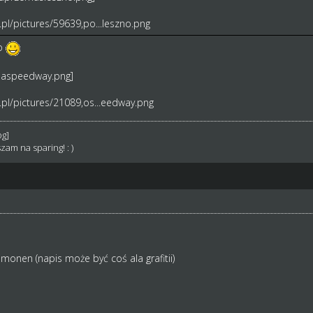
pl/pictures/59639,po...leszno.png
go
pl/pictures/21089,os...eedway.png
zam na sparing! : )
monen (napis może być coś ala grafitii)