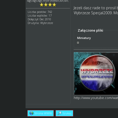
&gt;&gt;&gt;Wybrzeże&lt;&lt;&lt;
Jezeli dasz rade to prosil
Liczba postów: 742
Wybrzeze Specjal2009. Mo
Liczba wątków: 17
Dołączył: Dec 2010
Drużyna: Wybrzeze
Załączone pliki
Miniatury
http://www.youtube.com/w
Strona WWW
Szukaj