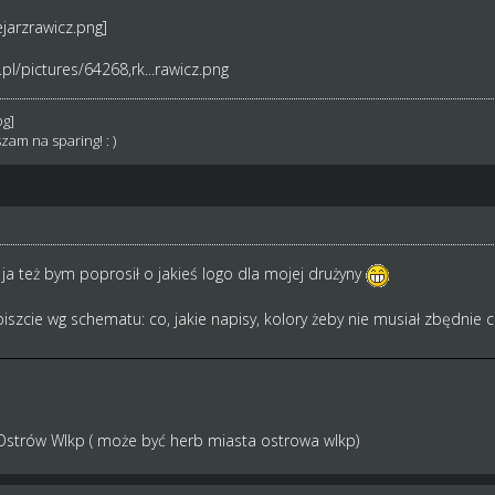
pl/pictures/64268,rk...rawicz.png
zam na sparing! : )
ja też bym poprosił o jakieś logo dla mojej drużyny
piszcie wg schematu: co, jakie napisy, kolory żeby nie musiał zbędnie c
 Ostrów Wlkp ( może być herb miasta ostrowa wlkp)