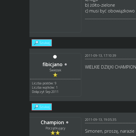
b) żółto-zielone
c) musi być obowiązkowo n
Szukaj
2011-09-13, 17:10:39
fibicjano
WIELKIE DZIĘKI CHAMPIO
Świeżak
Liczba postów: 9
Liczba wątków: 1
Dołączył: Sep 2011
Szukaj
2011-09-13, 19:05:35
Champion
Początkujący
Simonen, proszę, narazie