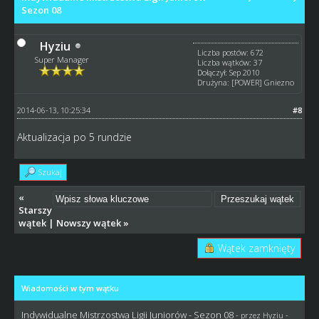
Sezon 08
Hyziu
Liczba postów: 672
Super Manager
Liczba wątków: 37
Dołączył: Sep 2010
Drużyna: [POWER] Gniezno
2014-06-13, 10:25:34
#8
Aktualizacja po 5 rundzie
Szukaj
«
Starszy
wątek
|
Nowszy wątek
»
Wątek zamknięty
Wiadomości w tym wątku
Indywidualne Mistrzostwa Ligii Juniorów - Sezon 08
- przez
Hyziu
-