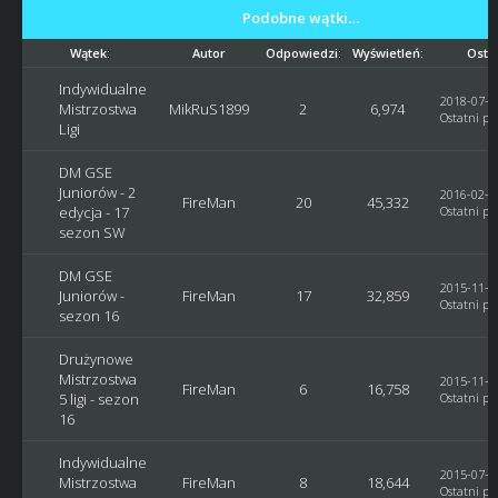
Podobne wątki…
Wątek:
Autor
Odpowiedzi:
Wyświetleń:
Osta
Indywidualne
2018-07-27
Mistrzostwa
MikRuS1899
2
6,974
Ostatni po
Ligi
DM GSE
Juniorów - 2
2016-02-12
FireMan
20
45,332
edycja - 17
Ostatni po
sezon SW
DM GSE
2015-11-06
Juniorów -
FireMan
17
32,859
Ostatni po
sezon 16
Drużynowe
Mistrzostwa
2015-11-04
FireMan
6
16,758
5 ligi - sezon
Ostatni po
16
Indywidualne
2015-07-09
Mistrzostwa
FireMan
8
18,644
Ostatni po