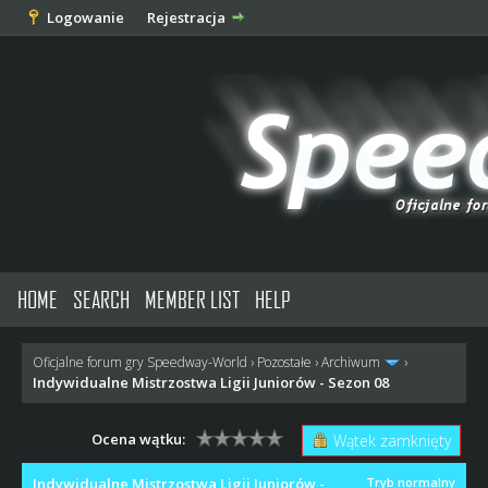
Logowanie
Rejestracja
HOME
SEARCH
MEMBER LIST
HELP
Oficjalne forum gry Speedway-World
›
Pozostałe
›
Archiwum
›
Indywidualne Mistrzostwa Ligii Juniorów - Sezon 08
Ocena wątku:
Wątek zamknięty
Indywidualne Mistrzostwa Ligii Juniorów -
Tryb normalny