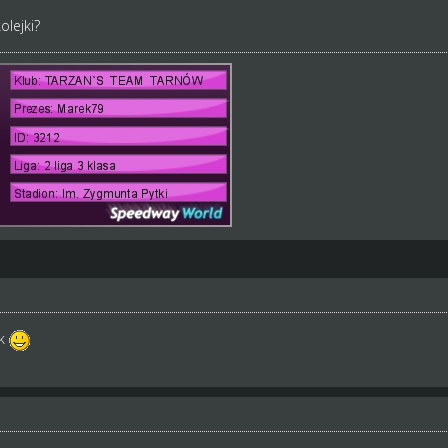
lejki?
ak