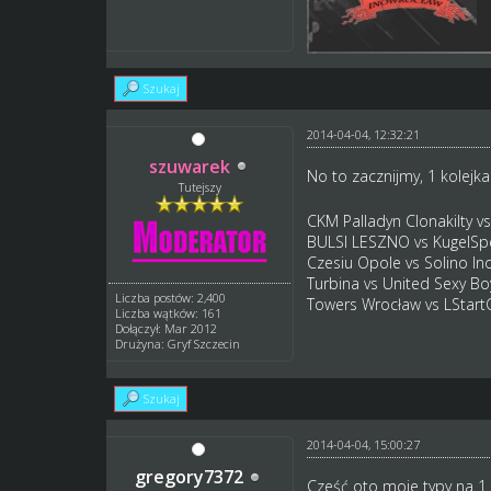
Szukaj
2014-04-04, 12:32:21
szuwarek
No to zacznijmy, 1 kolejk
Tutejszy
CKM Palladyn Clonakilty v
BULSI LESZNO vs KugelSp
Czesiu Opole vs Solino In
Turbina vs United Sexy Bo
Liczba postów: 2,400
Towers Wrocław vs LStart
Liczba wątków: 161
Dołączył: Mar 2012
Drużyna: Gryf Szczecin
Szukaj
2014-04-04, 15:00:27
gregory7372
Cześć oto moje typy na 1 