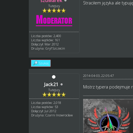
szuwarek
Straciłem języka ale typuj
Tutejszy
Liczba postów: 2,400
Liczba wątków: 161
Dołączył: Mar 2012
Drużyna: Gryf Szczecin
Szukaj
2014-04-03, 22:05:47
Jack21
Mistrz typera podejmuje 
Tutejszy
Liczba postów: 2,018
Liczba wątków: 53
Dołączył: Jul 2012
Drużyna: Czarni Inowrocław