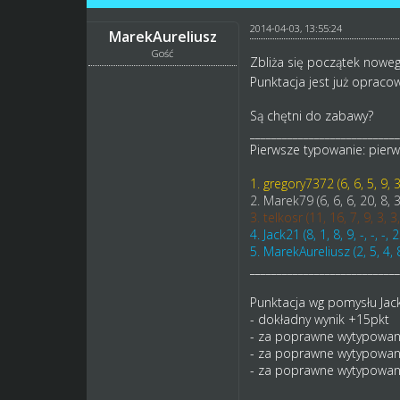
2014-04-03, 13:55:24
MarekAureliusz
Gość
Zbliża się początek nowe
Punktacja jest już opraco
Są chętni do zabawy?
____________________________
Pierwsze typowanie: pierw
1. gregory7372 (6, 6, 5, 9, 3
2. Marek79 (6, 6, 6, 20, 8, 3
3. telkosr (11, 16, 7, 9, 3, 3
4. Jack21 (8, 1, 8, 9, -, -, -,
5. MarekAureliusz (2, 5, 4, 8,
____________________________
Punktacja wg pomysłu Jac
- dokładny wynik +15pkt
- za poprawne wytypowanie
- za poprawne wytypowani
- za poprawne wytypowani