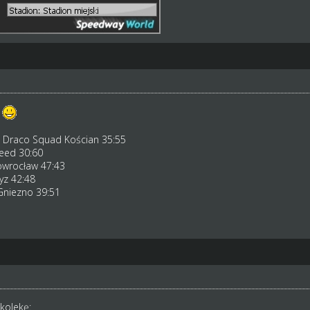
a
s Draco Squad Kościan 35:55
eed 30:60
owrocław 47:43
yz 42:48
Gniezno 39:51
kolekę: