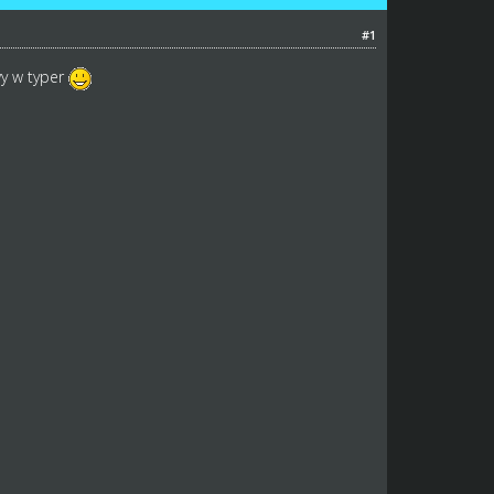
#1
y w typer