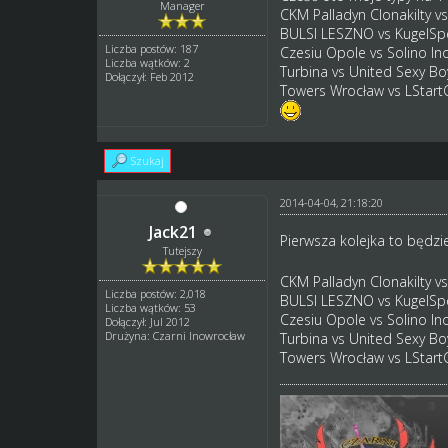
Manager
CKM Palladyn Clonakilty v
BULSI LESZNO vs KugelSp
Liczba postów: 187
Czesiu Opole vs Solino In
Liczba wątków: 2
Turbina vs United Sexy Bo
Dołączył: Feb 2012
Towers Wrocław vs LStart
Szukaj
2014-04-04, 21:18:20
Jack21
Pierwsza kolejka to będ
Tutejszy
CKM Palladyn Clonakilty v
Liczba postów: 2,018
BULSI LESZNO vs KugelSp
Liczba wątków: 53
Czesiu Opole vs Solino In
Dołączył: Jul 2012
Drużyna: Czarni Inowrocław
Turbina vs United Sexy Bo
Towers Wrocław vs LStart