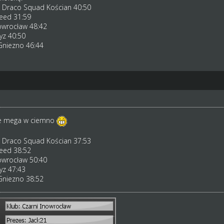
s Draco Squad Kościan 40:50
eed 31:59
owrocław 48:42
yz 40:50
Gniezno 46:44
zie mega w ciemno
s Draco Squad Kościan 37:53
eed 38:52
owrocław 50:40
yz 47:43
Gniezno 38:52