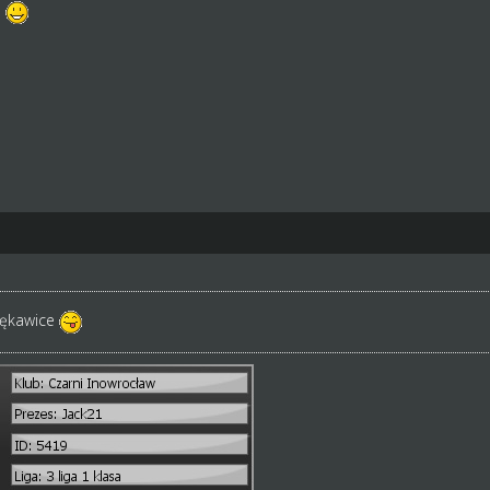
ę
rękawice