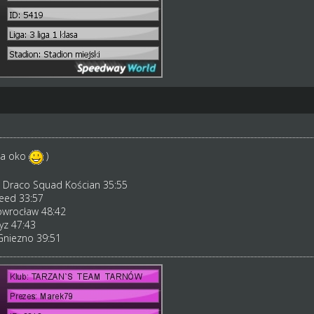
 na oko
)
s Draco Squad Kościan 35:55
eed 33:57
owrocław 48:42
yz 47:43
Gniezno 39:51