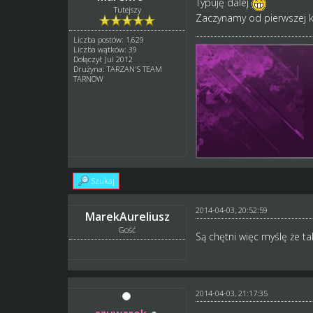
Typuję dalej
Tutejszy
Zaczynamy od pierwszej ko
Liczba postów: 1,629
Liczba wątków: 39
Dołączył: Jul 2012
Drużyna: TARZAN'S TEAM
TARNOW
Szukaj
2014-04-03, 20:52:59
MarekAureliusz
Gość
Są chętni więc myślę że t
2014-04-03, 21:17:35