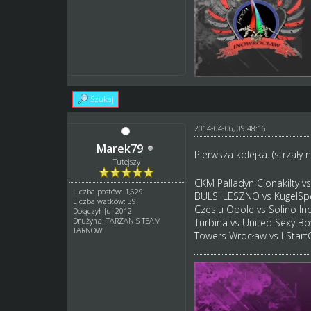
Szukaj
2014-04-06, 09:48:16
Marek79
Pierwsza kolejka. (strzały
Tutejszy
CKM Palladyn Clonakilty v
Liczba postów: 1,629
BULSI LESZNO vs KugelSp
Liczba wątków: 39
Czesiu Opole vs Solino In
Dołączył: Jul 2012
Drużyna: TARZAN'S TEAM
Turbina vs United Sexy Bo
TARNOW
Towers Wrocław vs LStart