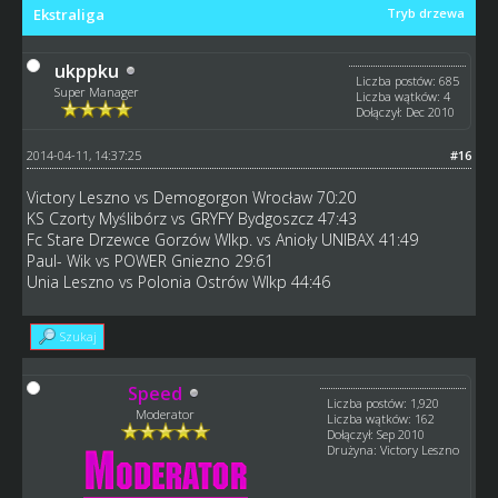
Ekstraliga
Tryb drzewa
ukppku
Liczba postów: 685
Super Manager
Liczba wątków: 4
Dołączył: Dec 2010
2014-04-11, 14:37:25
#16
Victory Leszno vs Demogorgon Wrocław 70:20
KS Czorty Myślibórz vs GRYFY Bydgoszcz 47:43
Fc Stare Drzewce Gorzów Wlkp. vs Anioły UNIBAX 41:49
Paul- Wik vs POWER Gniezno 29:61
Unia Leszno vs Polonia Ostrów Wlkp 44:46
Szukaj
Speed
Liczba postów: 1,920
Moderator
Liczba wątków: 162
Dołączył: Sep 2010
Drużyna: Victory Leszno