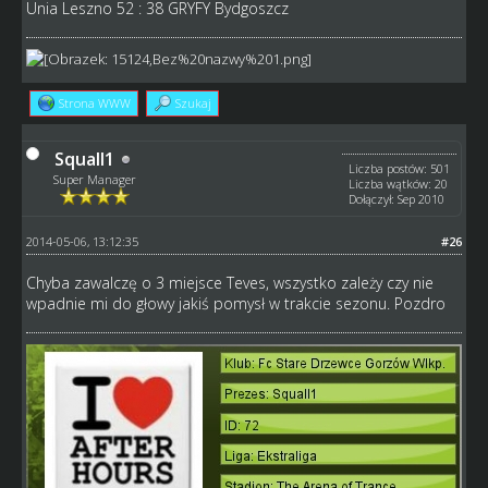
Unia Leszno 52 : 38 GRYFY Bydgoszcz
Strona WWW
Szukaj
Squall1
Liczba postów: 501
Super Manager
Liczba wątków: 20
Dołączył: Sep 2010
2014-05-06, 13:12:35
#26
Chyba zawalczę o 3 miejsce Teves, wszystko zależy czy nie
wpadnie mi do głowy jakiś pomysł w trakcie sezonu. Pozdro