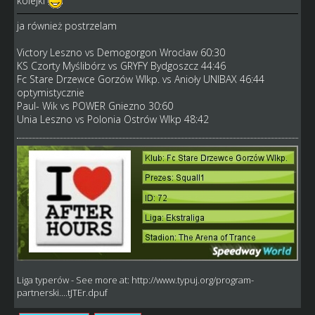
kolejki
ja również postrzelam
Victory Leszno vs Demogorgon Wrocław 60:30
KS Czorty Myślibórz vs GRYFY Bydgoszcz 44:46
Fc Stare Drzewce Gorzów Wlkp. vs Anioły UNIBAX 46:44
optymistycznie
Paul- Wik vs POWER Gniezno 30:60
Unia Leszno vs Polonia Ostrów Wlkp 48:42
Liga typerów
- See more at:
http://www.typuj.org/program-
partnerski....tJTEr.dpuf