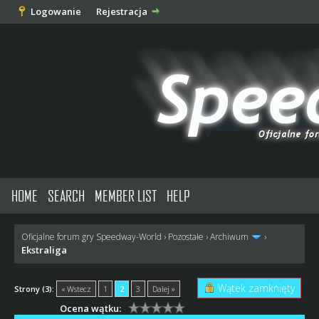
Logowanie
Rejestracja
HOME
SEARCH
MEMBER LIST
HELP
Oficjalne forum gry Speedway-World
›
Pozostałe
›
Archiwum
›
Ekstraliga
Wątek zamknięty
Strony (3):
« Wstecz
1
2
3
Dalej »
Ocena wątku: