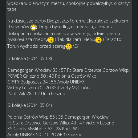
wpadka w pierwszym meczu, spokojnie powalczyłbyś o szczyt
tabeli.
Na dzisiejsze derby Bydgoszcz-Toruń w Ekstralidze czekałem
9 sezonów
. Droga była długa i męcząca, ale warta
dokopania i pokazania miejsca w szeregu, odwiecznemu
rywalowi zza miedzy
( Tak dla żartu Heniu
) Teraz to
Toruń wychodzi przed szereg
\0/
5. kolejka (2014-05-03)
Demogorgon Wrocław 33 : 57 Fc Stare Drzewce Gorzów Wlkp.
POWER Gniezno 50 : 40 Polonia Ostrów Wlkp
GRYFY Bydgoszcz 34 : 56 Anioły UNIBAX
Victory Leszno 70 : 20 KS Czorty Myślibórz
Paul- Wik 28 : 62 Unia Leszno
6. kolejka (2014-05-04)
Polonia Ostrów Wlkp 55 : 35 Demogorgon Wrocław
Fc Stare Drzewce Gorzów Wlkp. 43 : 47 Victory Leszno
KS Czorty Myślibórz 62 : 28 Paul- Wik
Anioły UNIBAX 50 : 40 POWER Gniezno