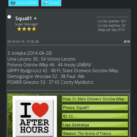
Strona WWW
Szukaj
Squall1
Liczba postów: 501
Super Manager
Liczba wątków: 20
Dołączył: Sep 2010
2014-04-19, 19:50:38
#19
3. kolejka (2014-04-20)
Unia Leszno 36 : 54 Victory Leszno
Polonia Ostrów Wlkp 46 : 44 Anioły UNIBAX
GRYFY Bydgoszcz 42 : 48 Fc Stare Drzewce Gorzów Wlkp.
Demogorgon Wrocław 52 : 38 Paul- Wik
POWER Gniezno 53 : 37 KS Czorty Myślibórz