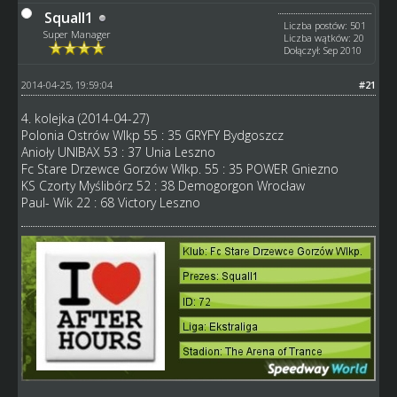
Squall1
Liczba postów: 501
Super Manager
Liczba wątków: 20
Dołączył: Sep 2010
2014-04-25, 19:59:04
#21
4. kolejka (2014-04-27)
Polonia Ostrów Wlkp 55 : 35 GRYFY Bydgoszcz
Anioły UNIBAX 53 : 37 Unia Leszno
Fc Stare Drzewce Gorzów Wlkp. 55 : 35 POWER Gniezno
KS Czorty Myślibórz 52 : 38 Demogorgon Wrocław
Paul- Wik 22 : 68 Victory Leszno