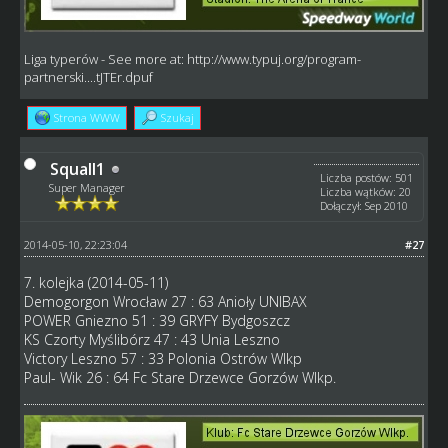
Liga typerów
- See more at:
http://www.typuj.org/program-
partnerski....tJTEr.dpuf
Strona WWW
Szukaj
Squall1
Liczba postów: 501
Super Manager
Liczba wątków: 20
Dołączył: Sep 2010
2014-05-10, 22:23:04
#27
7. kolejka (2014-05-11)
Demogorgon Wrocław 27 : 63 Anioły UNIBAX
POWER Gniezno 51 : 39 GRYFY Bydgoszcz
KS Czorty Myślibórz 47 : 43 Unia Leszno
Victory Leszno 57 : 33 Polonia Ostrów Wlkp
Paul- Wik 26 : 64 Fc Stare Drzewce Gorzów Wlkp.