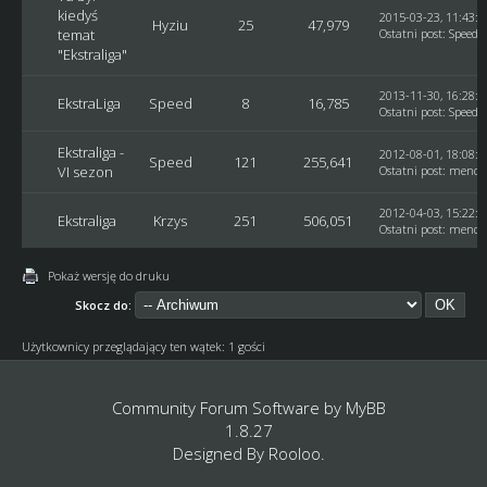
kiedyś
2015-03-23, 11:43:5
Hyziu
25
47,979
temat
Ostatni post
:
Speed
"Ekstraliga"
2013-11-30, 16:28:2
EkstraLiga
Speed
8
16,785
Ostatni post
:
Speed
Ekstraliga -
2012-08-01, 18:08:4
Speed
121
255,641
VI sezon
Ostatni post
:
mendz
2012-04-03, 15:22:2
Ekstraliga
Krzys
251
506,051
Ostatni post
:
mendz
Pokaż wersję do druku
Skocz do:
Użytkownicy przeglądający ten wątek: 1 gości
Community Forum Software by
MyBB
1.8.27
Designed By
Rooloo
.