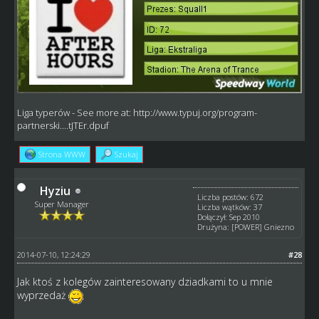
Liga typerów
- See more at:
http://www.typuj.org/program-
partnerski....tJTEr.dpuf
Strona WWW
Szukaj
Hyziu
Liczba postów: 672
Super Manager
Liczba wątków: 37
Dołączył: Sep 2010
Drużyna: [POWER] Gniezno
2014-07-10, 12:24:29
#28
Jak ktoś z kolegów zainteresowany dziadkami to u mnie
wyprzedaż