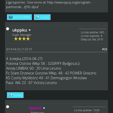
Liga typerów
- See more at:
http://www.typuj.org/program-
partnerski....tJTEr.dpuf
Strona WWW
Szukaj
ukppku
Liczba postów: 685
Super Manager
Liczba wątków: 4
Dołączył: Dec 2010
2014-04-25, 21:02:57
#22
4. kolejka (2014-04-27)
Polonia Ostrów Wlkp 58 : 32GRYFY Bydgoszcz
Anioły UNIBAX 60 : 30 Unia Leszno
Fc Stare Drzewce Gorzów Wlkp. 48 : 42 POWER Gniezno
KS Czorty Myślibórz 49 : 41 Demogorgon Wrocław
Paul- Wik 23 : 67 Victory Leszno
Szukaj
Speed
Liczba postów: 1,920
Moderator