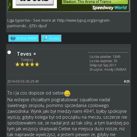
Liga typerów
- See more at:
http://www.typuj.org/program-
partnerski....tJTEr.dpuf
Strona WWW
Szukaj
Teves
Liczba postów: 1,849
Tutejszy
Liczba wątków: 30
Dołączył: Sep 2011
Drużyna: Anioły UNIBAX
2014-05-03, 06:29:49
#25
To i Ja cos dopisze od siebie
Na wstepie chciałbym pogratulować squallowi nadal
świetnego zespołu, pomimo sprzedania czołowego
zawodnika. Wynik jaki był miedzy nami 49:41, byłby spokojnie
wyższy, gdyby kolega byl od początku na meczu, szczerze nie
spodziewałem sie, że nadal jest aż tak silny, a tym bardziej po
tym jak wszyscy skazywali Ciebie na miejsca dużo niższe, niz
tak naprawde wywlczysz, a jestem pewien że, gdyby nie