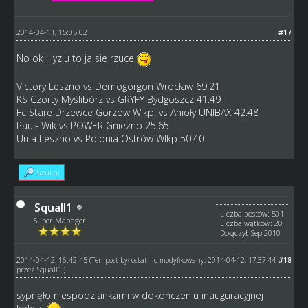
2014-04-11, 15:05:02
#17
No ok Hyziu to ja sie rzuce
Victory Leszno vs Demogorgon Wrocław 69:21
KS Czorty Myślibórz vs GRYFY Bydgoszcz 41:49
Fc Stare Drzewce Gorzów Wlkp. vs Anioły UNIBAX 42:48
Paul- Wik vs POWER Gniezno 25:65
Unia Leszno vs Polonia Ostrów Wlkp 50:40
Szukaj
Squall1
Liczba postów: 501
Super Manager
Liczba wątków: 20
Dołączył: Sep 2010
2014-04-12, 16:42:45
#18
(Ten post był ostatnio modyfikowany: 2014-04-12, 17:37:44
przez
Squall1
.)
sypnęło niespodziankami w dokończeniu inauguracyjnej