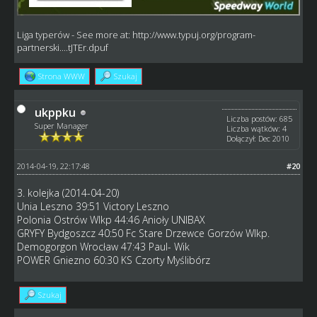
Liga typerów
- See more at:
http://www.typuj.org/program-
partnerski....tJTEr.dpuf
Strona WWW
Szukaj
ukppku
Liczba postów: 685
Super Manager
Liczba wątków: 4
Dołączył: Dec 2010
2014-04-19, 22:17:48
#20
3. kolejka (2014-04-20)
Unia Leszno 39:51 Victory Leszno
Polonia Ostrów Wlkp 44:46 Anioły UNIBAX
GRYFY Bydgoszcz 40:50 Fc Stare Drzewce Gorzów Wlkp.
Demogorgon Wrocław 47:43 Paul- Wik
POWER Gniezno 60:30 KS Czorty Myślibórz
Szukaj