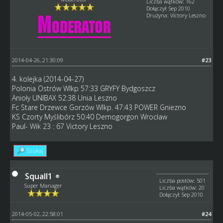
Liczba wątków: 162
Dołączył: Sep 2010
Drużyna: Victory Leszno
2014-04-26, 21:30:09
#23
4. kolejka (2014-04-27)
Polonia Ostrów Wlkp 57:33 GRYFY Bydgoszcz
Anioły UNIBAX 52:38 Unia Leszno
Fc Stare Drzewce Gorzów Wlkp. 47:43 POWER Gniezno
KS Czorty Myślibórz 50:40 Demogorgon Wrocław
Paul- Wik 23 : 67 Victory Leszno
Szukaj
Squall1
Liczba postów: 501
Super Manager
Liczba wątków: 20
Dołączył: Sep 2010
2014-05-02, 22:58:01
#24