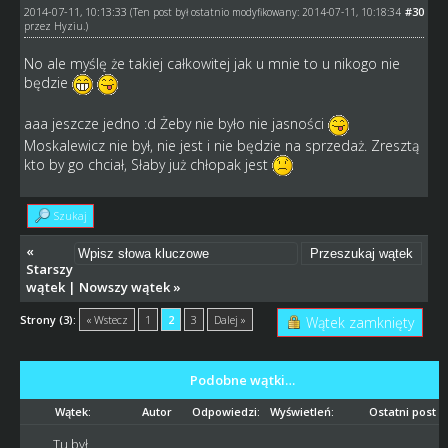
2014-07-11, 10:13:33
#30
(Ten post był ostatnio modyfikowany: 2014-07-11, 10:18:34
przez
Hyziu
.)
No ale myślę że takiej całkowitej jak u mnie to u nikogo nie
będzie
aaa jeszcze jedno :d Żeby nie było nie jasności
Moskalewicz nie był, nie jest i nie będzie na sprzedaż. Zresztą
kto by go chciał, Słaby już chłopak jest
Szukaj
«
Starszy
wątek
|
Nowszy wątek
»
Strony (3):
« Wstecz
1
2
3
Dalej »
Wątek zamknięty
Podobne wątki…
Wątek:
Autor
Odpowiedzi:
Wyświetleń:
Ostatni post
Tu był