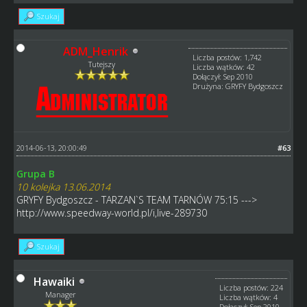
Szukaj
ADM_Henrik
Liczba postów: 1,742
Tutejszy
Liczba wątków: 42
Dołączył: Sep 2010
Drużyna: GRYFY Bydgoszcz
2014-06-13, 20:00:49
#63
Grupa B
10 kolejka 13.06.2014
GRYFY Bydgoszcz - TARZAN`S TEAM TARNÓW 75:15 --->
http://www.speedway-world.pl/i,live-289730
Szukaj
Hawaiki
Liczba postów: 224
Manager
Liczba wątków: 4
Dołączył: Sep 2010