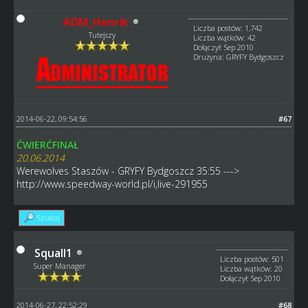
ADM_Henrik
Liczba postów: 1,742
Tutejszy
Liczba wątków: 42
Dołączył: Sep 2010
Drużyna: GRYFY Bydgoszcz
2014-06-22, 09:54:56
#67
ĆWIERĆFINAŁ
20.06.2014
Werewolves Staszów - GRYFY Bydgoszcz 35:55 --->
http://www.speedway-world.pl/i,live-291955
Szukaj
Squall1
Liczba postów: 501
Super Manager
Liczba wątków: 20
Dołączył: Sep 2010
2014-06-27, 22:52:29
#68