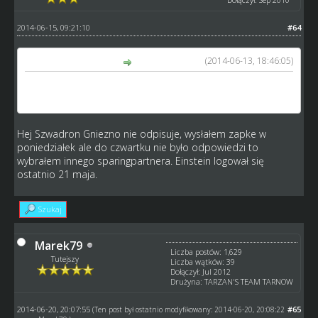
2014-06-15, 09:21:10
#64
(2014-06-13, 18:46:05)
Marek79 napisał(a):
Hawaiki powinien dzisiaj jechać ze Szwadronem Gniezno a
jedzie z zupełnie kimś innym, nie wiem o co chodzi....
Hej Szwadron Gniezno nie odpisuje, wysłałem zapke w
poniedziałek ale do czwartku nie było odpowiedzi to
wybrałem innego sparingpartnera. Einstein logował się
ostatnio 21 maja.
Szukaj
Marek79
Liczba postów: 1,629
Tutejszy
Liczba wątków: 39
Dołączył: Jul 2012
Drużyna: TARZAN'S TEAM TARNOW
2014-06-20, 20:07:55
#65
(Ten post był ostatnio modyfikowany: 2014-06-20, 20:08:22