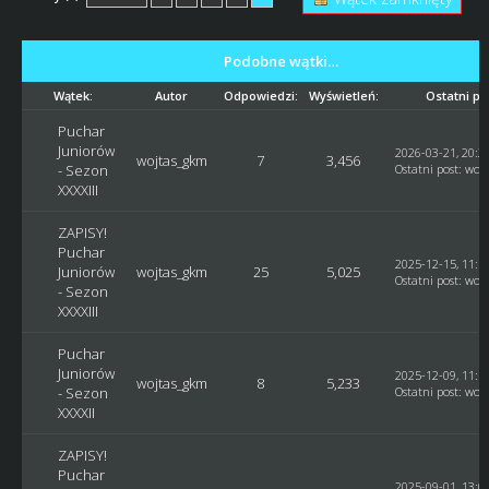
Podobne wątki…
Wątek:
Autor
Odpowiedzi:
Wyświetleń:
Ostatni po
Puchar
Juniorów
2026-03-21, 20:2
wojtas_gkm
7
3,456
- Sezon
Ostatni post
:
woj
XXXXIII
ZAPISY!
Puchar
2025-12-15, 11:1
Juniorów
wojtas_gkm
25
5,025
Ostatni post
:
woj
- Sezon
XXXXIII
Puchar
Juniorów
2025-12-09, 11:1
wojtas_gkm
8
5,233
- Sezon
Ostatni post
:
woj
XXXXII
ZAPISY!
Puchar
2025-09-01, 13:0