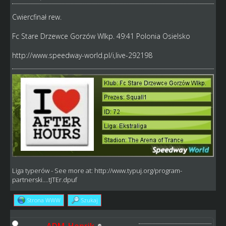
Cwiercfinał rew.
Fc Stare Drzewce Gorzów Wlkp. 49:41 Polonia Osielsko
http://www.speedway-world.pl/i,live-292198
Liga typerów
- See more at:
http://www.typuj.org/program-
partnerski....tJTEr.dpuf
Strona WWW
Szukaj
ADM_Henrik