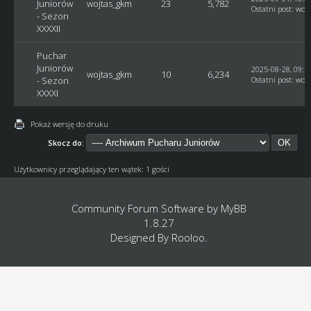
Juniorów
wojtas_gkm
23
5,782
Ostatni post
:
woj
- Sezon
XXXXII
Puchar
Juniorów
2025-08-28, 09:1
wojtas_gkm
10
6,234
- Sezon
Ostatni post
:
woj
XXXXI
Pokaż wersję do druku
Skocz do:
Użytkownicy przeglądający ten wątek: 1 gości
Community Forum Software by
MyBB
1.8.27
Designed By
Rooloo
.