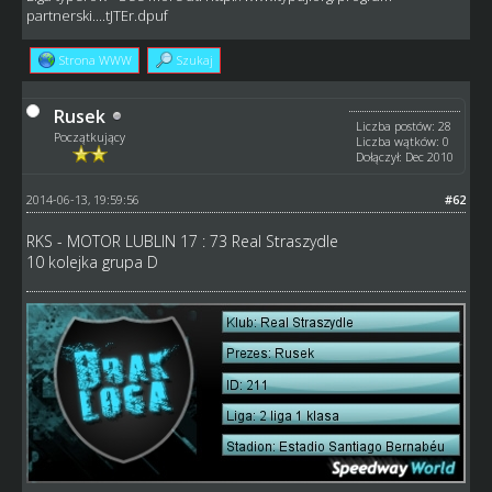
partnerski....tJTEr.dpuf
Strona WWW
Szukaj
Rusek
Liczba postów: 28
Początkujący
Liczba wątków: 0
Dołączył: Dec 2010
2014-06-13, 19:59:56
#62
RKS - MOTOR LUBLIN 17 : 73 Real Straszydle
10 kolejka grupa D