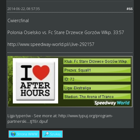
2014-06-22, 08:57:35
#66
Cwiercfinal
Polonia Osielsko vs. Fc Stare Drzewce Gorzów Wlkp. 33:57
http://www.speedway-world.pl/i,live-292157
Liga typerów
- See more at:
http://www.typuj.org/program-
partnerski....tJTEr.dpuf
Strona WWW
Szukaj