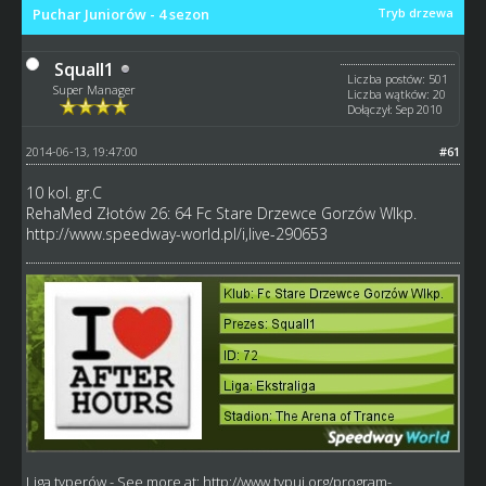
Puchar Juniorów - 4 sezon
Tryb drzewa
Squall1
Liczba postów: 501
Super Manager
Liczba wątków: 20
Dołączył: Sep 2010
2014-06-13, 19:47:00
#61
10 kol. gr.C
RehaMed Złotów 26: 64 Fc Stare Drzewce Gorzów Wlkp.
http://www.speedway-world.pl/i,live-290653
Liga typerów
- See more at:
http://www.typuj.org/program-