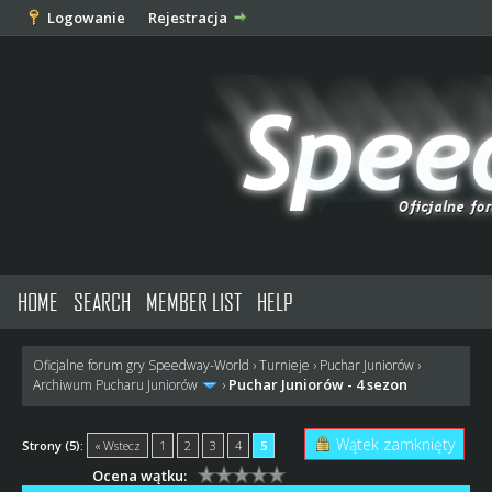
Logowanie
Rejestracja
HOME
SEARCH
MEMBER LIST
HELP
Oficjalne forum gry Speedway-World
›
Turnieje
›
Puchar Juniorów
›
Puchar Juniorów - 4 sezon
Archiwum Pucharu Juniorów
›
Wątek zamknięty
Strony (5):
« Wstecz
1
2
3
4
5
Ocena wątku: