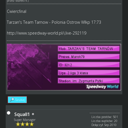
przez
Marek79
.)
Cwiercfinal
Tarzan's Team Tarnow - Polonia Ostrow Wlkp 17:73
http://www.speedway-world.pl/i,live-292119
Szukaj
Squall1
Liczba postów: 501
Super Manager
Liczba wątków: 20
Dołączył: Sep 2010