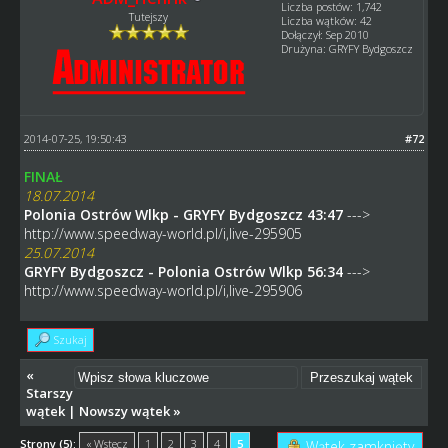
Liczba postów: 1,742
Tutejszy
Liczba wątków: 42
Dołączył: Sep 2010
Drużyna: GRYFY Bydgoszcz
2014-07-25, 19:50:43
#72
FINAŁ
18.07.2014
Polonia Ostrów Wlkp - GRYFY Bydgoszcz 43:47
--->
http://www.speedway-world.pl/i,live-295905
25.07.2014
GRYFY Bydgoszcz - Polonia Ostrów Wlkp 56:34
--->
http://www.speedway-world.pl/i,live-295906
Szukaj
«
Starszy
wątek
|
Nowszy wątek
»
Strony (5):
« Wstecz
1
2
3
4
5
Wątek zamknięty