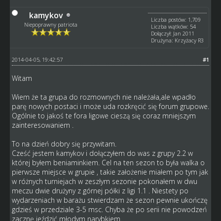
kamykov
Liczba postów: 1,709
Niepoprawny patriota
Liczba wątków: 54
Dołączył: Jan 2011
Drużyna: Krzyżacy R3
2014-04-05, 19:42:57
#1
Witam
Wiem że ta grupa do rozmownych nie należała,ale wpadło
parę nowych postaci i może uda rozkręcić się forum grupowe.
Ogólnie to jakoś te fora ligowe cieszą się coraz mniejszym
zainteresowaniem .
To na dzień dobry się przywitam.
Cześć jestem kamykov i dołączyłem do was z grupy 2.2 w
której byłem beniaminkiem. Cel na ten sezon to była walka o
pierwsze miejsce w grupie , takie założenie miałem po tym jak
w różnych turniejach w zeszłym sezonie pokonałem w dwu
meczu dwie drużyny z górnej półki z ligi 1.1 . Niestety po
wydarzeniach w barażu stwierdzam że sezon pewnie ukończę
gdzieś w przedziale 3-5 msc. Chyba że po serii nie powodzeń
zacznę jeździć młodym narybkiem.