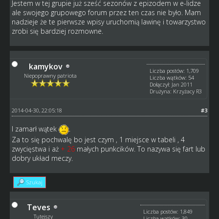
Jestem w tej grupie już sześć sezonów z epizodem w e-lidze
ale swojego grupowego forum przez ten czas nie było. Mam
nadzieje że te pierwsze wpisy uruchomią lawinę i towarzystwo
zrobi się bardziej rozmowne.
kamykov
Liczba postów: 1,709
Niepoprawny patriota
Liczba wątków: 54
Dołączył: Jan 2011
Drużyna: Krzyżacy R3
2014-04-30, 22:05:18
#3
I zamarł wątek
.
Za to się pochwalę bo jest czym , 1 miejsce w tabeli , 4
zwycięstwa i aż
+ 26
małych punkcików. To nazywa się fart lub
dobry układ meczy.
Szukaj
Teves
Liczba postów: 1,849
Tutejszy
Liczba wątków: 30