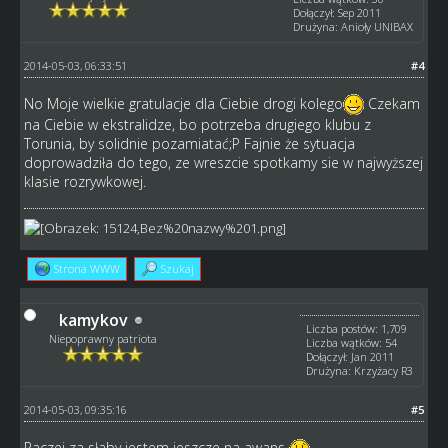
Dołączył: Sep 2011
Drużyna: Anioły UNIBAX
2014-05-03, 06:33:51
#4
No Moje wielkie gratulacje dla Ciebie drogi kolego
Czekam
na Ciebie w ekstralidze, bo potrzeba drugiego klubu z
Torunia, by solidnie pozamiatać;P Fajnie że sytuacja
doprowadziła do tego, ze wreszcie spotkamy sie w najwyższej
klasie rozrywkowej.
Strona WWW
Szukaj
kamykov
Liczba postów: 1,709
Niepoprawny patriota
Liczba wątków: 54
Dołączył: Jan 2011
Drużyna: Krzyżacy R3
2014-05-03, 09:35:16
#5
Raczej za słaby jestem jeszcze na awans