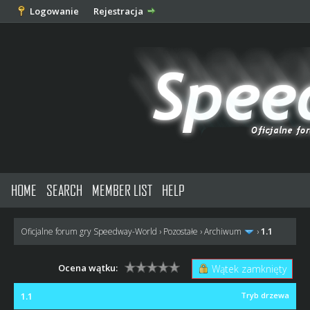
Logowanie
Rejestracja
HOME
SEARCH
MEMBER LIST
HELP
1.1
Oficjalne forum gry Speedway-World
›
Pozostałe
›
Archiwum
›
Ocena wątku:
Wątek zamknięty
1.1
Tryb drzewa