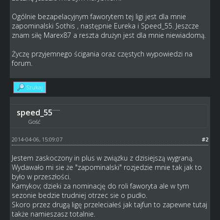
Ogólnie bezapelacyjnym faworytem tej ligi jest dla mnie
zapominalski Sothis , następnie Eureka i Speed_55. Jeszcze
znam siłę Marex87 a reszta drużyn jest dla mnie niewiadomą.
Życzę przyjemnego ścigania oraz częstych wypowiedzi na
forum.
Szukaj
speed_55
Gość
2014-04-06, 15:09:07
#2
Jestem zaskoczony in plus w związku z dzisiejszą wygraną.
Wydawało mi sie że "zapominalski" rozjedzie mnie tak jak to
było w przeszłości.
Kamykov; dzieki za nominację do roli faworyta ale w tym
sezonie bedzie trudniej otrzec sie o pudło.
Skoro przez drugą ligę przeleciałeś jak tajfun to zapewne tutaj
także namieszasz totalnie.