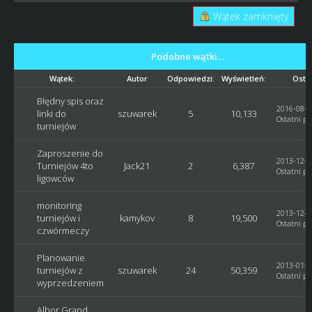
Wątek zamknięty
Podobne wątki…
Wątek:
Autor
Odpowiedzi:
Wyświetleń:
Ostat
Błędny spis oraz
2016-08-2
linki do
szuwarek
5
10,133
Ostatni po
turniejów
Zaproszenie do
2013-12-1
Turniejów 4to
Jack21
2
6,387
Ostatni po
ligowców
monitoring
2013-12-0
turniejów i
kamykov
8
19,500
Ostatni po
czwórmeczy
Planowanie
2013-01-0
turniejów z
szuwarek
24
50,359
Ostatni po
wyprzedzeniem
Albor Grand