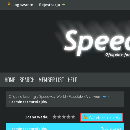
Logowanie
Rejestracja
HOME
SEARCH
MEMBER LIST
HELP
Oficjalne forum gry Speedway-World
›
Pozostałe
›
Archiwum
›
Terminarz turniejów
Ocena wątku:
Wątek zamknięty
Terminarz turniejów
Tryb drzewa