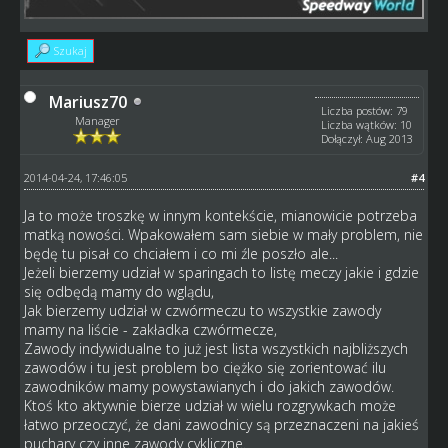
Szukaj
Mariusz70
Liczba postów: 79
Manager
Liczba wątków: 10
Dołączył: Aug 2013
2014-04-24, 17:46:05
#4
Ja to może troszkę w innym kontekście, mianowicie potrzeba
matką nowości. Wpakowałem sam siebie w mały problem, nie
będę tu pisał co chciałem i co mi źle poszło ale...
Jeżeli bierzemy udział w sparingach to listę meczy jakie i gdzie
się odbędą mamy do wglądu,
Jak bierzemy udział w czwórmeczu to wszystkie zawody
mamy na liście - zakładka czwórmecze,
Zawody indywidualne to już jest lista wszystkich najbliższych
zawodów i tu jest problem bo ciężko się zorientować ilu
zawodników mamy powystawianych i do jakich zawodów.
Ktoś kto aktywnie bierze udział w wielu rozgrywkach może
łatwo przeoczyć, że dani zawodnicy są przeznaczeni na jakieś
puchary czy inne zawody cykliczne.