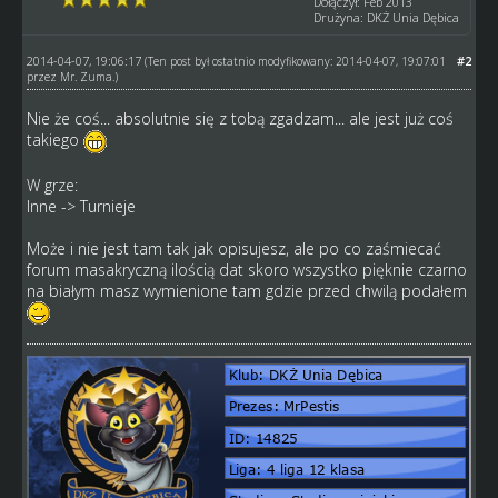
Dołączył: Feb 2013
Drużyna: DKŻ Unia Dębica
2014-04-07, 19:06:17
#2
(Ten post był ostatnio modyfikowany: 2014-04-07, 19:07:01
przez
Mr. Zuma
.)
Nie że coś... absolutnie się z tobą zgadzam... ale jest już coś
takiego
W grze:
Inne -> Turnieje
Może i nie jest tam tak jak opisujesz, ale po co zaśmiecać
forum masakryczną ilością dat skoro wszystko pięknie czarno
na białym masz wymienione tam gdzie przed chwilą podałem