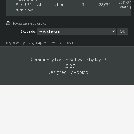
2011-07-1
Prix U-21 - cykl
albor
15
28,034
Ostatni po
turniejów
Pokaż wersję do druku
Skocz do:
Użytkownicy przeglądający ten wątek: 1 gości
Community Forum Software by
MyBB
1.8.27
Designed By
Rooloo
.