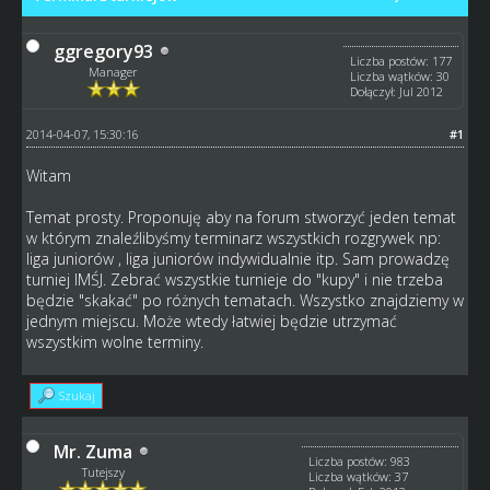
ggregory93
Liczba postów: 177
Manager
Liczba wątków: 30
Dołączył: Jul 2012
2014-04-07, 15:30:16
#1
Witam
Temat prosty. Proponuję aby na forum stworzyć jeden temat
w którym znaleźlibyśmy terminarz wszystkich rozgrywek np:
liga juniorów , liga juniorów indywidualnie itp. Sam prowadzę
turniej IMŚJ. Zebrać wszystkie turnieje do "kupy" i nie trzeba
będzie "skakać" po różnych tematach. Wszystko znajdziemy w
jednym miejscu. Może wtedy łatwiej będzie utrzymać
wszystkim wolne terminy.
Szukaj
Mr. Zuma
Liczba postów: 983
Tutejszy
Liczba wątków: 37