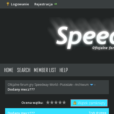
Logowanie
Rejestracja
HOME
SEARCH
MEMBER LIST
HELP
Oficjalne forum gry Speedway-World
›
Pozostałe
›
Archiwum
›
Dodany mecz???
Ocena wątku:
Wątek zamknięty
Dodany mecz???
Tryb drzewa