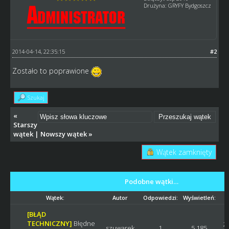
Drużyna: GRYFY Bydgoszcz
2014-04-14, 22:35:15
#2
Zostało to poprawione
Szukaj
«
Starszy
wątek
|
Nowszy wątek
»
Wątek zamknięty
Podobne wątki…
Wątek:
Autor
Odpowiedzi:
Wyświetleń:
[BŁĄD
TECHNICZNY]
Błędne
20
szuwarek
1
5,185