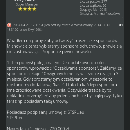
Liczba postów: 377
Super Manager
Liczba wątków: 20
Dołączył: Mar 2013
Drużyna: Marma Rzeszóww
2014-04-26, 12:11:51
#1
(Ten post był ostatnio modyfikowany: 2014-07-30,
13:31:02 przez
Siwy1296
.)
Wpadłem na pomysł aby odświeżyć troszeczkę sponsorów.
Mianowicie teraz wybieramy sponsora odruchowo, prawie się
nie zastanawiając. Proponuje pewne nowości.
1. Ten pomysł polega na tym, że dodatkowo do ofert
sponsorów wprowadzić "Oczekiwania sponsora". Załóżmy, że
sponsor oczekuje 10 wygranych meczy w sezonie i zajęcia 3
miejsca. Gdy sprostamy tym oczekiwaniom w sezonie to
dostaniemy dodatkową "kase". I tak dla każdego sponsora
inne zróżnicowane oczekiwania. Oczywiście trzeba by to
dokładnie przemyśleć aby jeden z nich nie był najlepszy. Tylko
teraz np posiadam taką umowę.
Posiadasz podpisaną umowę z: STSPL.eu
STSPL.eu
Nagroda za 1 miejsce: 720 000 zł