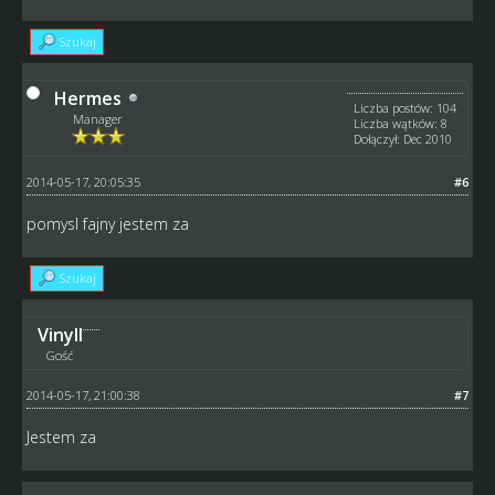
Szukaj
Hermes
Liczba postów: 104
Manager
Liczba wątków: 8
Dołączył: Dec 2010
2014-05-17, 20:05:35
#6
pomysl fajny jestem za
Szukaj
Vinyll
Gość
2014-05-17, 21:00:38
#7
Jestem za