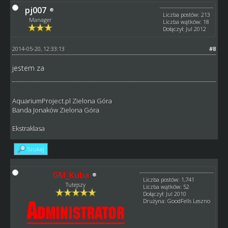
pj007
Liczba postów: 213
Manager
Liczba wątków: 18
Dołączył: Jul 2012
2014-05-20, 12:33:13
#8
jestem za
AquariumProject.pl Zielona Góra
Banda Jonaków Zielona Góra
Ekstraklasa
Szukaj
GM_Kuba
Liczba postów: 1,741
Tutejszy
Liczba wątków: 52
Dołączył: Jul 2010
Drużyna: GoodFells Leszno