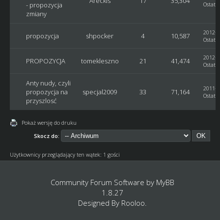
Areckis
17
35,304
- propozycja
Ostatni
zmiany
2012-0
propozycja
shpocker
4
10,587
Ostatni
2012-0
PROPOZYCJA
tomekleszno
21
41,474
Ostatni
Anty nudy, czyli
2011-1
propozycja na
specjal2009
33
71,164
Ostatni
przyszlosć
Pokaż wersję do druku
Skocz do:
Użytkownicy przeglądający ten wątek: 1 gości
Community Forum Software by
MyBB
1.8.27
Designed By
Rooloo
.