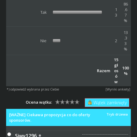
86
1
.6
Tak
3
7
%
13
.3
Nie
2
3
%
15
gł
100
Razem
os
%
ó
w
*) odpowiedź wybrana przez Ciebie
[
Wyniki ankiety
]
Ocena wątku:
Wątek zamknięty
[WAŻNE] Ciekawa propozycja co do oferty
Tryb drzewa
sponsorów.
Siwy1296