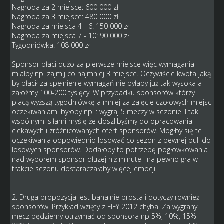
Nagroda za 2 miejsce: 600 000 zł
Nagroda za 3 miejsce: 480 000 zł
Nagroda za miejsca 4 - 6: 150 000 zł
Nagroda za miejsca 7 - 10: 90 000 zł
Tygodniówka: 108 000 zł
Sponsor płaci dużo za pierwsze miejsce więc wymagania
miałby np. zajmij co najmniej 3 miejsce. Oczywiście kwota jaką
by płacił za spełnienie wymagań nie byłaby już tak wysoka a
założmy 100-200 tysięcy. W przypadku sponsorów którzy
placą wyższą tygodniówkę a mniej za zajęcie czołowych miejsc
oczekiwaniami byłoby np. : wygraj 5 meczy w sezonie. I tak
wspólnymi siłami myślę że doszlibyśmy do opracowania
ciekawych i zróżnicowanych ofert sponsorów. Mogłby się te
oczekiwania odpowiednio losować co sezon z pewnej puli do
losowych sponsorów. Dodałoby to potrzebę pogłowkowania
nad wyborem sponsor dłuzej niż minute i na pewno gra w
trakcie sezonu dostaraczałaby więcej emocji.
2. Druga propozycja jest banalnie prosta i dotyczy rownież
sponsorów. Przykład wzięty z FIFY 2012 chyba. Za wygrany
mecz będziemy otrzymać od sponsora np 5%, 10%, 15% i