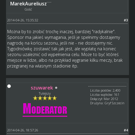
MarekAureliusz
Gość
2014-04-26, 15:35:32
#3
Można by to zrobić trochę inaczej, bardziej "radykalnie".
Sponsor ma jakieś wymagania, jeśli je spełnimy dostajemy
nagrodę na końcu sezonu, jeśli nie - nie dostajemy nic.
Tygodniówkę zostawić tak jak jest, ale wypłatę na koniec
sezonu uzależnić od wypełnienia celu. Może to być któreś
miejsce w lidze, albo na przykład wygranie kilku meczy, brak
przegranej na własnym stadionie itp.
szuwarek
Liczba postów: 2,400
Tutejszy
Liczba wątków: 161
Dołączył: Mar 2012
Drużyna: Gryf Szczecin
2014-04-26, 18:57:26
#4