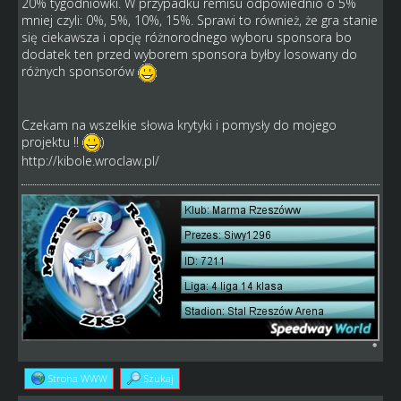
20% tygodniówki. W przypadku remisu odpowiednio o 5%
mniej czyli: 0%, 5%, 10%, 15%. Sprawi to również, że gra stanie
się ciekawsza i opcję różnorodnego wyboru sponsora bo
dodatek ten przed wyborem sponsora byłby losowany do
różnych sponsorów
Czekam na wszelkie słowa krytyki i pomysły do mojego
projektu !!
)
http://kibole.wroclaw.pl/
Strona WWW
Szukaj