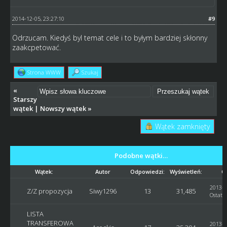
2014-12-05, 23:27:10
#9
Odrzucam. Kiedyś byl temat cele i to byłym bardziej skłonny
zaakcpetować.
Strona WWW
Szukaj
«
Starszy
wątek
|
Nowszy wątek
»
Wątek zamknięty
Podobne wątki…
Wątek:
Autor
Odpowiedzi:
Wyświetleń:
O
2013-0
Z/Z propozycja
Siwy1296
13
31,485
Ostatni
LISTA
TRANSFEROWA
2013-0