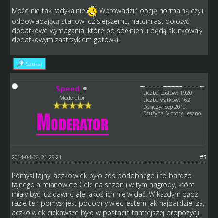
Może nie tak radykalnie
Wprowadzić opcję normalną czyli
odpowiadającą stanowi dzisiejszemu, natomiast dołożyć
dodatkowe wymagania, które po spełnieniu będą skutkowały
dodatkowym zastrzykiem gotówki.
Szukaj
Speed
Liczba postów: 1,920
Moderator
Liczba wątków: 162
Dołączył: Sep 2010
Drużyna: Victory Leszno
2014-04-26, 21:29:21
#5
Pomysł fajny, aczkolwiek było cos podobnego i to bardzo
fajnego a mianowicie Cele na sezon i w tym nagrody, które
miały być już dawno ale jakoś ich nie widać. W każdym bądź
razie ten pomysł jest podobny wiec jestem jak najbardziej za,
aczkolwiek ciekawsze było w postacie tamtejszej propozycji.