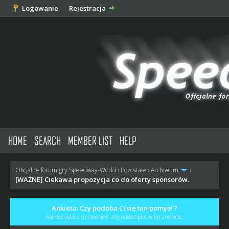
Logowanie
Rejestracja
HOME
SEARCH
MEMBER LIST
HELP
Oficjalne forum gry Speedway-World
›
Pozostałe
›
Archiwum
›
[WAŻNE] Ciekawa propozycja co do oferty sponsorów.
Ankieta: Czy podoba Ci się ten pomysł ?
Nie posiadasz uprawnień, aby oddać głos w tej ankiecie.