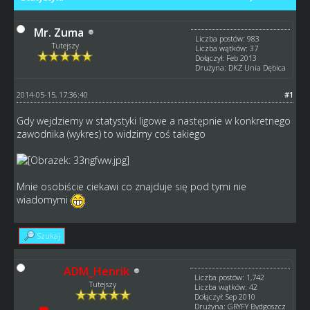
Mr. Zuma
Liczba postów: 983
Tutejszy
Liczba wątków: 37
Dołączył: Feb 2013
Drużyna: DKŻ Unia Dębica
2014-05-15, 17:36:40
#1
Gdy wejdziemy w statystyki ligowe a następnie w konkretnego
zawodnika (wykres) to widzimy coś takiego
Mnie osobiście ciekawi co znajduje się pod tymi nie
wiadomymi
Szukaj
ADM_Henrik
Liczba postów: 1,742
Tutejszy
Liczba wątków: 42
Dołączył: Sep 2010
Drużyna: GRYFY Bydgoszcz