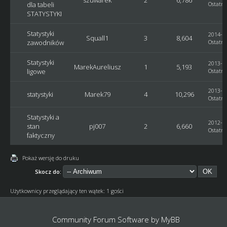
szuwarek
2
6,786
dla tabeli
Ostatni
STATYSTYKI
Statystyki
2014-05
Squall1
3
8,604
zawodników
Ostatni
Statystyki
2013-11
MarekAureliusz
1
5,193
ligowe
Ostatni
2013-02
statystyki
Marek79
4
10,296
Ostatni
Statystyki a
2012-11
stan
pj007
2
6,660
Ostatni
faktyczny
Pokaż wersję do druku
Skocz do:
Użytkownicy przeglądający ten wątek: 1 gości
Community Forum Software by
MyBB