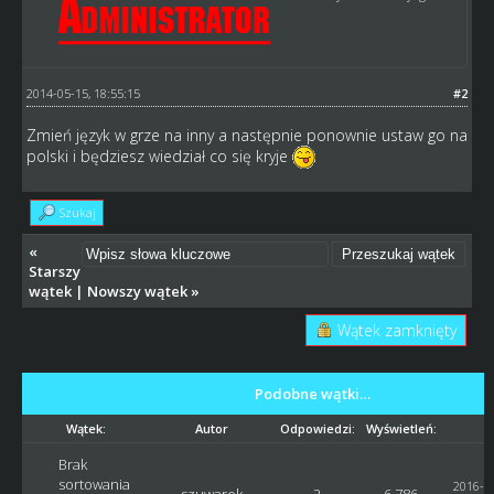
2014-05-15, 18:55:15
#2
Zmień język w grze na inny a następnie ponownie ustaw go na
polski i będziesz wiedział co się kryje
Szukaj
«
Starszy
wątek
|
Nowszy wątek
»
Wątek zamknięty
Podobne wątki…
Wątek:
Autor
Odpowiedzi:
Wyświetleń:
O
Brak
sortowania
2016-11