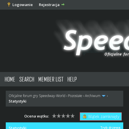
Logowanie
Rejestracja
HOME
SEARCH
MEMBER LIST
HELP
Oficjalne forum gry Speedway-World
›
Pozostałe
›
Archiwum
›
Statystyki
Ocena wątku:
Wątek zamknięty
Statystyki
Tryb drzewa