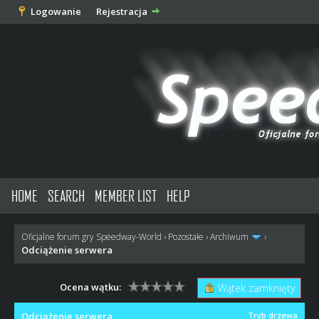
Logowanie
Rejestracja
HOME
SEARCH
MEMBER LIST
HELP
Oficjalne forum gry Speedway-World
›
Pozostałe
›
Archiwum
›
Odciążenie serwera
Ocena wątku:
Wątek zamknięty
Odciążenie serwera
Tryb drzewa