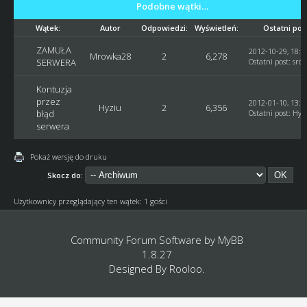
Podobne wątki…
Wątek:
Autor
Odpowiedzi:
Wyświetleń:
Ostatni pos
ZAMUŁA
2012-10-29, 18:5
Mrowka28
2
6,278
SERWERA
Ostatni post
:
sroc
Kontuzja
przez
2012-01-10, 13:2
Hyziu
2
6,356
błąd
Ostatni post
:
Hyz
serwera
Pokaż wersję do druku
Skocz do:
Użytkownicy przeglądający ten wątek: 1 gości
Community Forum Software by
MyBB
1.8.27
Designed By
Rooloo
.