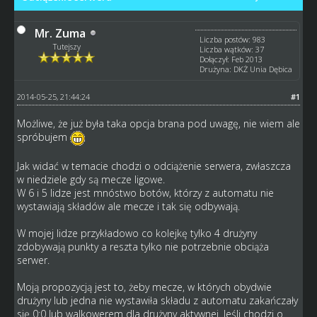
Mr. Zuma
Liczba postów: 983
Tutejszy
Liczba wątków: 37
Dołączył: Feb 2013
Drużyna: DKŻ Unia Dębica
2014-05-25, 21:44:24
#1
Możliwe, że już była taka opcja brana pod uwagę, nie wiem ale
spróbujem
Jak widać w temacie chodzi o odciążenie serwera, zwłaszcza
w niedziele gdy są mecze ligowe.
W 6 i 5 lidze jest mnóstwo botów, którzy z automatu nie
wystawiają składów ale mecze i tak się odbywają.
W mojej lidze przykładowo co kolejkę tylko 4 drużyny
zdobywają punkty a reszta tylko nie potrzebnie obciąża
serwer.
Moją propozycją jest to, żeby mecze, w których obydwie
drużyny lub jedna nie wystawiła składu z automatu zakańczały
się 0:0 lub walkowerem dla drużyny aktywnej. Jeśli chodzi o