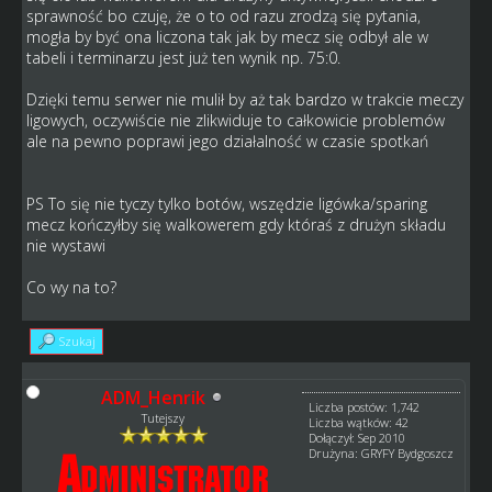
sprawność bo czuję, że o to od razu zrodzą się pytania,
mogła by być ona liczona tak jak by mecz się odbył ale w
tabeli i terminarzu jest już ten wynik np. 75:0.
Dzięki temu serwer nie mulił by aż tak bardzo w trakcie meczy
ligowych, oczywiście nie zlikwiduje to całkowicie problemów
ale na pewno poprawi jego działalność w czasie spotkań
PS To się nie tyczy tylko botów, wszędzie ligówka/sparing
mecz kończyłby się walkowerem gdy któraś z drużyn składu
nie wystawi
Co wy na to?
Szukaj
ADM_Henrik
Liczba postów: 1,742
Tutejszy
Liczba wątków: 42
Dołączył: Sep 2010
Drużyna: GRYFY Bydgoszcz