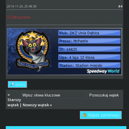
2014-11-26, 20:48:38
#4
//Odrzucone
Szukaj
«
Starszy
wątek
|
Nowszy wątek
»
Wątek zamknięty