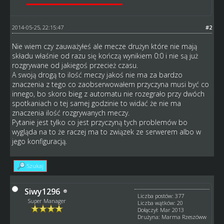
2014-05-25, 22:15:47
#2
Nie wiem czy zauważyłeś ale mecze drużyn które nie mają
składu właśnie od razu się kończą wynikiem 0:0 i nie są już
rozgrywane od jakiegoś przecież czasu.
A swoją drogą to ilość meczy jakoś nie ma za bardzo
znaczenia z tego co zaobserwowałem przyczyna musi być co
innego, bo skoro bieg z automatu nie rozegrało przy dwóch
spotkaniach o tej samej godzinie to widać że nie ma
znaczenia ilość rozgrywanych meczy.
Pytanie jest tylko co jest przyczyną tych problemów bo
wygląda na to że raczej ma to związek ze serwerem albo w
jego konfiguracją.
Szukaj
Siwy1296
Liczba postów: 377
Super Manager
Liczba wątków: 20
Dołączył: Mar 2013
Drużyna: Marma Rzeszóww