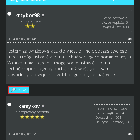
krzybor98
Liczba postów: 23
Początkujący
Liczba wątków: 3
Dołączył: Oct 2013
2014-07-06, 18:34:39
#1
Jestem za tym,żeby gracz,który jest online podczas swojego
meczu mógł ustawić kto ma jechać w biegach nominowanych.
Wkurza mnie to ,że nie mogę sobie ustawić kto ma
jechać.Proponuje,żeby dodać możliwość ,że ci sami
zawodnicy którzy jechali w 14 biegu mogli jechać w 15
Szukaj
kamykov
Liczba postów: 1,709
Niepoprawny patriota
Liczba wątków: 54
Dołączył: Jan 2011
Drużyna: Krzyżacy R3
2014-07-06, 18:56:03
#2