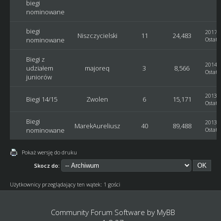
biegi
nominowane
biegi
2017-0
Niszczycielski
11
24,483
nominowane
Ostatn
Biegi z
2014-1
udziałem
majoreq
3
8,566
Ostatn
juniorów
2013-1
Biegi 14/15
Zwolen
6
15,171
Ostatn
Biegi
2013-1
MarekAureliusz
40
89,488
nominowane
Ostatn
Pokaż wersję do druku
Skocz do:
Użytkownicy przeglądający ten wątek: 1 gości
Community Forum Software by
MyBB