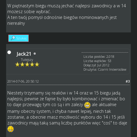
W piętnastym biegu muszą jechać najlepsi zawodnicy a w 14
możesz sobie wybrać.
A ten twój pomysł odnośnie biegów nominowanych jest
nierealny
Szukaj
Jack21
Liczba postów: 2,018
Tutejszy
Liczba wątków: 53
Dołączył: Jul 2012
Drużyna: Czarni Inowrocław
2014-07-06, 20:50:12
#3
Niestety trzymamy się realiów i w 14 oraz w 15 biegu jadą
najlepsi, pewnie że fajnie by było kombinować i zmieniać bo
to daje przewagę tym co są i im zależy
ale aktualnie
mamy obecny system, i chyba nawet lepiej, niech tak
zostanie, a obecnie masz możliwość wyboru do 14 i 15 jeśli
zawodnicy mają taką samą liczbę punktów więc "coś" to daje