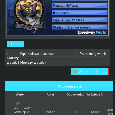
Szukaj
«
Starszy
wątek
|
Nowszy wątek
»
Wątek zamknięty
Podobne wątki…
Wątek:
Autor
Odpowiedzi:
Wyświetleń:
O
Błąd
techniczny-
2018-0
kontuzja a
Perez
1
4,889
Ostatn