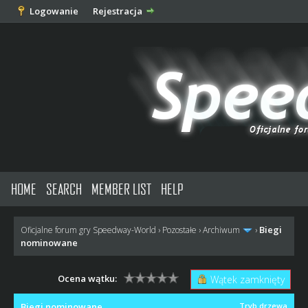
Logowanie
Rejestracja
HOME
SEARCH
MEMBER LIST
HELP
Biegi
Oficjalne forum gry Speedway-World
›
Pozostałe
›
Archiwum
›
nominowane
Ocena wątku:
Wątek zamknięty
Biegi nominowane
Tryb drzewa