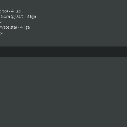
to) - 4 liga
óra (pj007) - 3 liga
ga
ateista) - 4 liga
ga