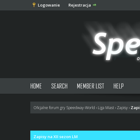
Logowanie
Rejestracja
HOME
SEARCH
MEMBER LIST
HELP
Zapi
Oficjalne forum gry Speedway-World
›
Liga Miast
›
Zapisy
›
0 głosów - średnia: 0
1
2
3
4
5
Zapisy na XII sezon LM