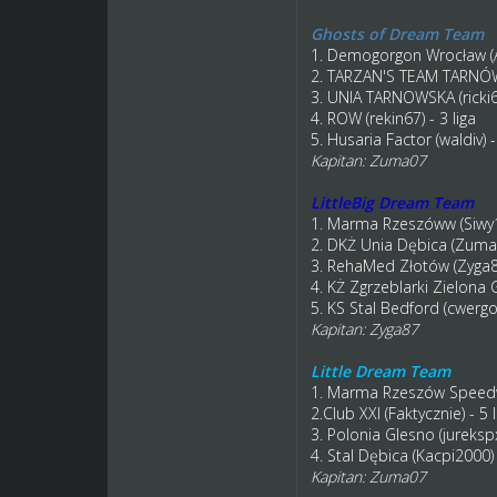
Ghosts of Dream Team
1. Demogorgon Wrocław (As
2. TARZAN'S TEAM TARNÓW 
3. UNIA TARNOWSKA (ricki6)
4. ROW (rekin67) - 3 liga
5. Husaria Factor (waldiv) -
Kapitan: Zuma07
LittleBig Dream Team
1. Marma Rzeszóww (Siwy12
2. DKŻ Unia Dębica (Zuma07
3. RehaMed Złotów (Zyga87
4. KŻ Zgrzeblarki Zielona G
5. KS Stal Bedford (cwergon
Kapitan: Zyga87
Little Dream Team
1. Marma Rzeszów Speedwa
2.Club XXI (Faktycznie) - 5 l
3. Polonia Glesno (jurekspx)
4. Stal Dębica (Kacpi2000) 
Kapitan: Zuma07