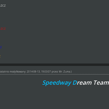
szcz
szcz
z
z
ł ostatnio modyfikowany: 2014-08-13, 19:03:07 przez
Mr. Zuma
.)
Speedway D
ream Team