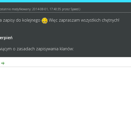
ł ostatnio modyfikowany: 2014-08-01, 17:40:35 przez
Speed
.)
na zapisy do kolejnego
Więc zapraszam wszystkich chętnych!
ierpień
iącym o zasadach zapisywania klanów:
:
łady w klanach, ograniczenia drużyn)
adać w swoim składzie min. 4 drużyny
a klanowa to podaje ona Prezesa oraz v-ce prezesa Rodziny klanowej or
u jest zobowiązany do kierowania swoim klanem
zes ma możliwość podania składu wszystkim klanom danej rodziny, bądź
tego nie dokonają. (Oczywiście można się dogadywać miedzy sobą)
 są jednocześnie kapitanami dowolnego klanu w rodzinie (teoretycznie 
ach: