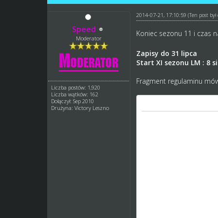
2014-07-21, 17:10:59
(Ten post by
Speed
Koniec sezonu 11 i czas 
Moderator
Zapisy do 31 lipca
Start XI sezonu LM : 8 s
Fragment regulaminu mów
Liczba postów: 1,920
Liczba wątków: 162
Dołączył: Sep 2010
Regulamin ' napisał(a)
Drużyna: Victory Leszno
III. Klany (zarząd i sk
1. Jeden klan musi posi
2. Jeśli jest to rodzin
a) kapitan danego klan
b) Prezes oraz v-ce pre
kapitana danego klanu 
c) Prezes i v-ce prezes
3 . Ograniczenia w skład