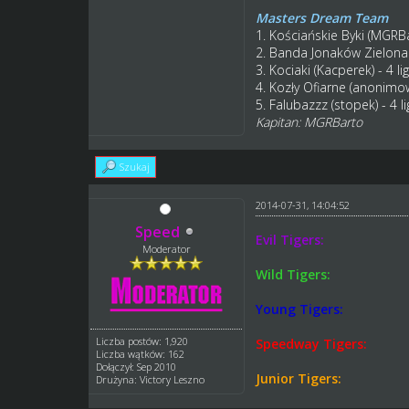
Masters Dream Team
1. Kościańskie Byki (MGRBar
2. Banda Jonaków Zielona G
3. Kociaki (Kacperek) - 4 li
4. Kozły Ofiarne (anonimowy
5. Falubazzz (stopek) - 4 li
Kapitan: MGRBarto
Szukaj
2014-07-31, 14:04:52
Speed
Evil Tigers:
Moderator
Wild Tigers:
Young Tigers:
Liczba postów: 1,920
Speedway Tigers:
Liczba wątków: 162
Dołączył: Sep 2010
Junior Tigers:
Drużyna: Victory Leszno