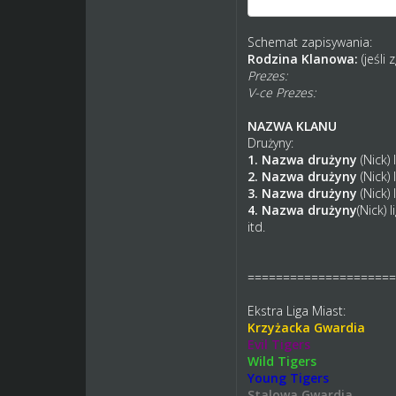
Schemat zapisywania:
Rodzina Klanowa:
(jeśli 
Prezes:
V-ce Prezes:
NAZWA KLANU
Drużyny:
1. Nazwa drużyny
(Nick) 
2. Nazwa drużyny
(Nick) 
3. Nazwa drużyny
(Nick) 
4. Nazwa drużyny
(Nick) l
itd.
=====================
Ekstra Liga Miast:
Krzyżacka Gwardia
Evil Tigers
Wild Tigers
Young Tigers
Stalowa Gwardia