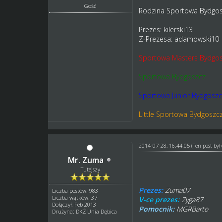
Gość
Rodzina Sportowa Bydgo
Prezes: kilerski13
Z-Prezesa: adamowski10
Sportowa Masters Bydgo
Sportowa Bydgoszcz
Sportowa Junior Bydgoszc
Little Sportowa Bydgoszc
2014-07-28, 16:44:05
(Ten post by
Mr. Zuma
Tutejszy
Prezes:
Zuma07
Liczba postów: 983
Liczba wątków: 37
V-ce prezes:
Zyga87
Dołączył: Feb 2013
Pomocnik:
MGRBarto
Drużyna: DKŻ Unia Dębica