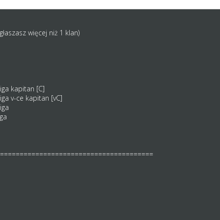
zgłaszasz więcej niż 1 klan)
liga kapitan [C]
liga v-ce kapitan [vC]
liga
iga
=======================================