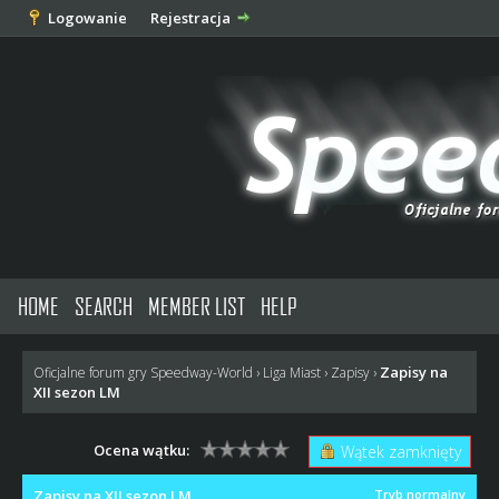
Logowanie
Rejestracja
HOME
SEARCH
MEMBER LIST
HELP
Zapisy na
Oficjalne forum gry Speedway-World
›
Liga Miast
›
Zapisy
›
XII sezon LM
Ocena wątku:
Wątek zamknięty
Zapisy na XII sezon LM
Tryb normalny