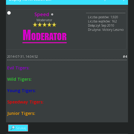
Speed
Liczba postów: 1,920
Moderator
Liczba wątków: 162
Dołączył: Sep 2010
Drużyna: Victory Leszno
2014-07-31, 14:04:52
#4
Evil Tigers:
Wild Tigers:
Young Tigers:
Speedway Tigers:
Junior Tigers:
Szukaj