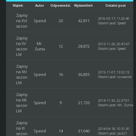
Wątek:
Autor
Odpowiedzi:
Wyświetleń:
Ostatni post
Zapisy
2016-03-17, 11:20:40
na XVI
Speed
20
42,811
Ostatni post
:
Speed
sezon
Zapisy
na XV
Mr.
2015-11-28, 20:47:47
12
28,872
sezon
Zuma
Ostatni post
:
Speed
LM
Zapisy
na XIV
2015-11-07, 13:02:13
Speed
16
36,835
sezon
Ostatni post
:
szuwarek
LM
Zapisy
na XIII
2014-11-30, 22:37:01
Speed
9
21,720
sezon
Ostatni post
:
Mr. Zuma
LM
Zapisy
na XI
2014-04-18, 10:51:30
Speed
14
31,040
sezon
Ostatni post
:
Jack21