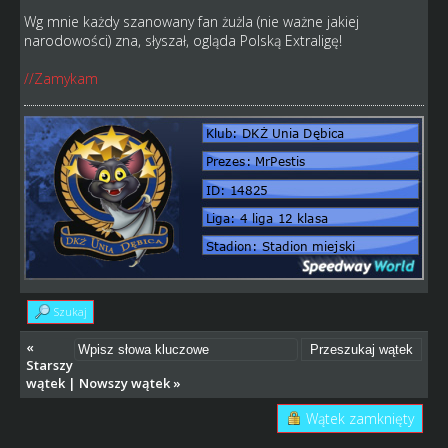
Wg mnie każdy szanowany fan żużla (nie ważne jakiej
narodowości) zna, słyszał, ogląda Polską Extraligę!
//Zamykam
Szukaj
«
Starszy
wątek
|
Nowszy wątek
»
Wątek zamknięty