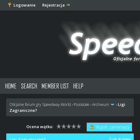
Logowanie
Rejestracja
HOME
SEARCH
MEMBER LIST
HELP
Ligi
Oficjalne forum gry Speedway-World
›
Pozostałe
›
Archiwum
›
Zagraniczne?
Ocena wątku:
Wątek zamknięty
Ligi Zagraniczne?
Tryb drzewa