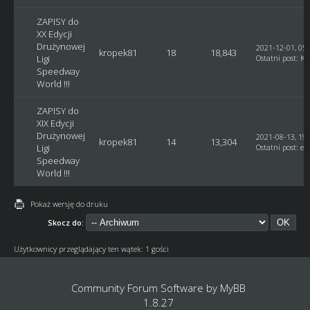
ZAPISY do
XX Edycji
Drużynowej
2021-12-01, 05:
kropek81
18
18,843
Ligi
Ostatni post
:
Ku
Speedway
World !!!
ZAPISY do
XIX Edycji
Drużynowej
2021-08-13, 19:
kropek81
14
13,304
Ligi
Ostatni post
:
et
Speedway
World !!!
Pokaż wersję do druku
Skocz do:
Użytkownicy przeglądający ten wątek: 1 gości
Community Forum Software by
MyBB
1.8.27