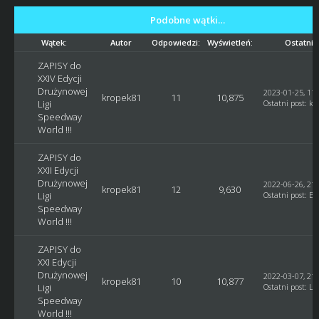
Podobne wątki…
Wątek:
Autor
Odpowiedzi:
Wyświetleń:
Ostatni 
ZAPISY do
XXIV Edycji
Drużynowej
2023-01-25, 11:
kropek81
11
10,875
Ligi
Ostatni post
:
kr
Speedway
World !!!
ZAPISY do
XXII Edycji
Drużynowej
2022-06-26, 21:
kropek81
12
9,630
Ligi
Ostatni post
:
Bl
Speedway
World !!!
ZAPISY do
XXI Edycji
Drużynowej
2022-03-07, 21:
kropek81
10
10,877
Ligi
Ostatni post
:
Lu
Speedway
World !!!