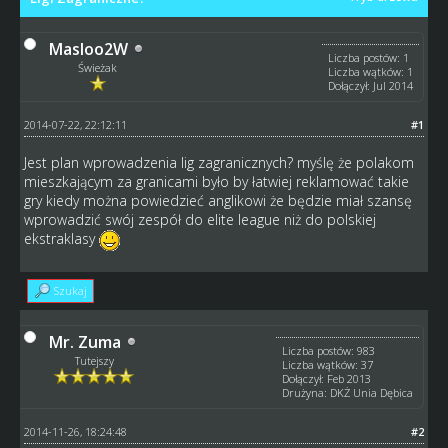
Masloo2W
Liczba postów: 1
Świeżak
Liczba wątków: 1
Dołączył: Jul 2014
2014-07-22, 22:12:11
#1
Jest plan wprowadzenia lig zagranicznych? myślę że polakom
mieszkającym za granicami było by łatwiej reklamować takie
gry kiedy można powiedzieć anglikowi że będzie miał szansę
wprowadzić swój zespół do elite league niż do polskiej
ekstraklasy
Szukaj
Mr. Zuma
Liczba postów: 983
Tutejszy
Liczba wątków: 37
Dołączył: Feb 2013
Drużyna: DKŻ Unia Dębica
2014-11-26, 18:24:48
#2