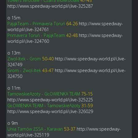
Towers Wrocław - Czarni Inowrocław
47-43
http://www.speedway-world.pl/i,live-325287
o 15m
PająkTeam - Primavera Toruń
64-26
http://www.speedway-
world.pl/i,live-324761
Primavera Toruń - PająkTeam
42-48
http://www.speedway-
world.pl/i,live-324760
o 13m
Zwol-Itek - Grom
50-40
http://www.speedway-world.pl/i,live-
324749
Grom - Zwol-Itek
43-47
http://www.speedway-world.pl/i,live-
324750
o 11m
TarnowskieAzoty - GŁOWIENKA TEAM
75-15
http://www.speedway-world.pl/i,live-325225
GŁOWIENKA TEAM - TarnowskieAzoty
31-59
http://www.speedway-world.pl/i,live-326029
o 9m
Unia Tarnów ŻSSA - Karavan
53-37
http://www.speedway-
world.pl/i,live-325119