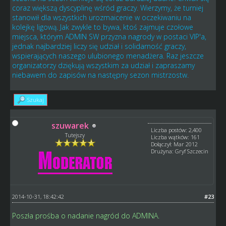
coraz większą dyscyplinę wśród graczy. Wierzymy, że turniej
stanowił dla wszystkich urozmaicenie w oczekiwaniu na
kolejkę ligową. Jak zwykle to bywa, ktoś zajmuje czołowe
miejsca, którym ADMIN SW przyzna nagrody w postaci VIP'a,
jednak najbardziej liczy się udział i solidarność graczy,
wspierających naszego ulubionego menadżera. Raz jeszcze
organizatorzy dziękują wszystkim za udział i zapraszamy
niebawem do zapisów na następny sezon mistrzostw.
Szukaj
szuwarek
Liczba postów: 2,400
Tutejszy
Liczba wątków: 161
Dołączył: Mar 2012
Drużyna: Gryf Szczecin
2014-10-31, 18:42:42
#23
Poszła prośba o nadanie nagród do ADMINA.