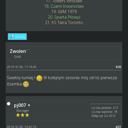
17. Towers Wrocław
18. Czarni Inowrocław
19. GKM 1979
20. Sparta Płowęż
21. KS Tatra Toronto
Szukaj
Zwolen
Gość
2014-10-30, 11:14:43
#20
Świetny turniej !
W kolejnym sezonie mój cel to pierwsza
ósemka
pj007
Liczba postów: 213
Manager
Liczba wątków: 18
Dołączył: Jul 2012
2014-10-30, 13:41:13
#21