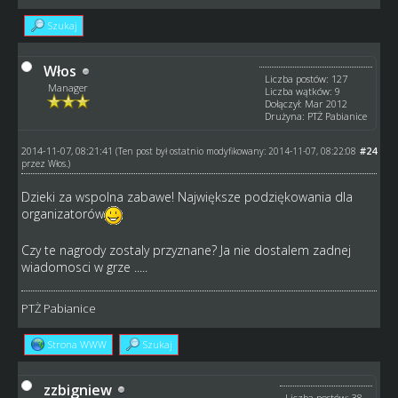
Szukaj
Włos
Liczba postów: 127
Manager
Liczba wątków: 9
Dołączył: Mar 2012
Drużyna: PTŻ Pabianice
2014-11-07, 08:21:41
#24
(Ten post był ostatnio modyfikowany: 2014-11-07, 08:22:08
przez
Włos
.)
Dzieki za wspolna zabawe! Największe podziękowania dla
organizatorów
Czy te nagrody zostaly przyznane? Ja nie dostalem zadnej
wiadomosci w grze .....
PTŻ Pabianice
Strona WWW
Szukaj
zzbigniew
Liczba postów: 38