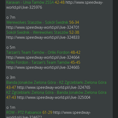
Karavan - Unia Tarnów ŻSSA
42-48
http://www.speedway-
world.pl/i,live-325976
o 7m
Werewolves Staszów - Sokół Świdnik
56-34
http://www.speedway-world.pl/i,live-324701
Sokół Świdnik - Werewolves Staszów
52-38
http://www.speedway-world.pl/i,live-324833
o 5m
Tarzan's Team Tarnów - Orliki Fordon
48-42
http://www.speedway-world.pl/i,live-324664
Orliki Fordon - Tarzan's Team Tarnów
45-45
http://www.speedway-world.pl/i,live-324665
o 3m
Banda Jonaków Zielona Góra - KŻ Zgrzeblarki Zielona Góra
43-47
http://www.speedway-world.pl/i,live-324765
KŻ Zgrzeblarki Zielona Góra - Banda Jonaków Zielona Góra
47-43
http://www.speedway-world.pl/i,live-325004
o 1m
ROW - PTŻ Pabianice
61-29
http://www.speedway-
world.pl/i,live-324672