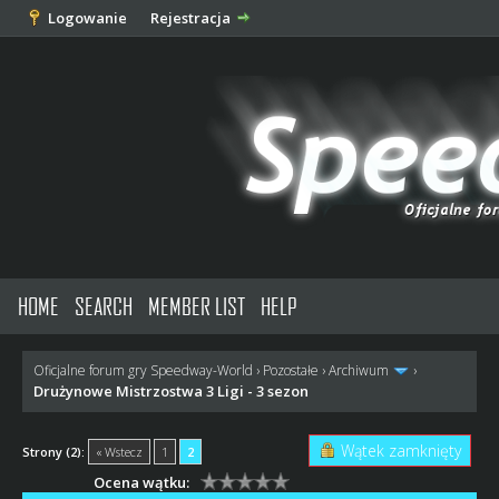
Logowanie
Rejestracja
HOME
SEARCH
MEMBER LIST
HELP
Oficjalne forum gry Speedway-World
›
Pozostałe
›
Archiwum
›
Drużynowe Mistrzostwa 3 Ligi - 3 sezon
Wątek zamknięty
Strony (2):
« Wstecz
1
2
Ocena wątku: