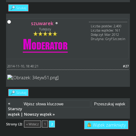
Szukaj
szuwarek
Liczba postów: 2,400
Tutejszy
Liczba wątków: 161
Dołączył: Mar 2012
Drużyna: Gryf Szczecin
2014-11-10, 18:40:21
#27
Szukaj
«
Starszy
wątek
|
Nowszy wątek
»
Strony (2):
« Wstecz
1
2
Wątek zamknięty