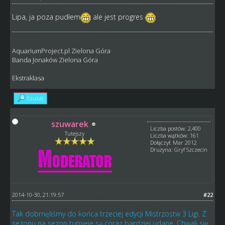
Lipa, ja poza pudłem
ale jest progres
AquariumProject.pl Zielona Góra
Banda Jonaków Zielona Góra
Ekstraklasa
Szukaj
szuwarek
Liczba postów: 2,400
Tutejszy
Liczba wątków: 161
Dołączył: Mar 2012
Drużyna: Gryf Szczecin
2014-10-30, 21:19:57
#22
Tak dobrnęliśmy do końca trzeciej edycji Mistrzostw 3 Ligi. Z
sezonu na sezon turnieje są coraz bardziej udane. Chwali się