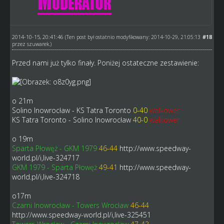
2014-10-15, 20:41:46
#18
(Ten post był ostatnio modyfikowany: 2014-10-29, 21:05:13
przez
szuwarek
.)
Przed nami już tylko finały. Poniżej ostateczne zestawienie:
o 21m
Solino Inowrocław - KS Tatra Toronto
0-40
walkower
KS Tatra Toronto - Solino Inowrocław
40-0
walkower
o 19m
Sparta Płowęż - GKM 1979
46-44
http://www.speedway-
world.pl/i,live-324717
GKM 1979 - Sparta Płowęż
49-41
http://www.speedway-
world.pl/i,live-324718
o17m
Czarni Inowrocław - Towers Wrocław
46-44
http://www.speedway-world.pl/i,live-325451