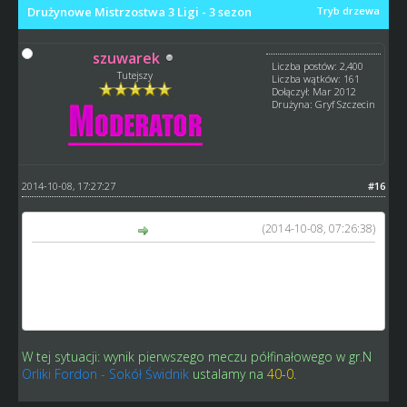
Drużynowe Mistrzostwa 3 Ligi - 3 sezon
Tryb drzewa
szuwarek
Liczba postów: 2,400
Tutejszy
Liczba wątków: 161
Dołączył: Mar 2012
Drużyna: Gryf Szczecin
2014-10-08, 17:27:27
#16
(2014-10-08, 07:26:38)
Vinyll napisał(a):
Ja już ustawiłem sobie inne mecze i też mam zajęte
terminy - wnoszę o WO
Pozdrawiam
Vinyll
W tej sytuacji: wynik pierwszego meczu półfinałowego w gr.N
Orliki Fordon - Sokół Świdnik
ustalamy na
40-0
.