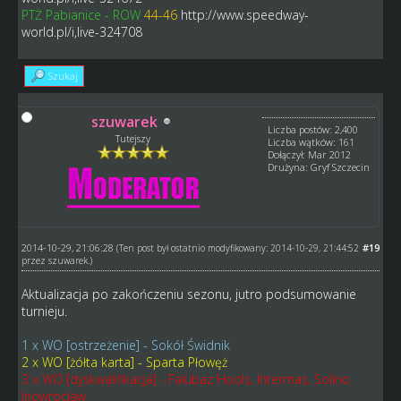
PTŻ Pabianice - ROW
44-46
http://www.speedway-
world.pl/i,live-324708
Szukaj
szuwarek
Liczba postów: 2,400
Tutejszy
Liczba wątków: 161
Dołączył: Mar 2012
Drużyna: Gryf Szczecin
2014-10-29, 21:06:28
#19
(Ten post był ostatnio modyfikowany: 2014-10-29, 21:44:52
przez
szuwarek
.)
Aktualizacja po zakończeniu sezonu, jutro podsumowanie
turnieju.
1 x WO [ostrzeżenie] - Sokół Świdnik
2 x WO [żółta karta] - Sparta Płowęż
3 x WO [dyskwalifikacja] - Falubaz Hools, Intermas, Solino
Inowrocław