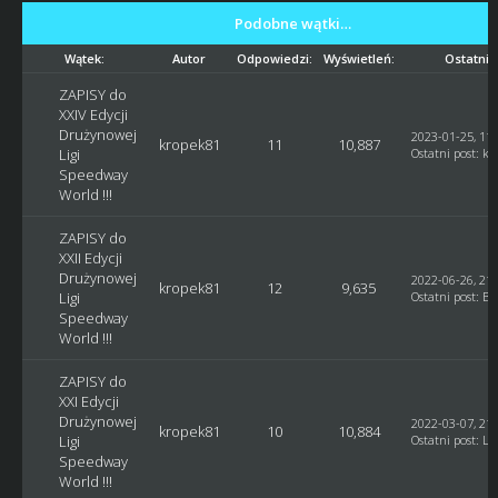
Podobne wątki…
Wątek:
Autor
Odpowiedzi:
Wyświetleń:
Ostatni 
ZAPISY do
XXIV Edycji
Drużynowej
2023-01-25, 11:
kropek81
11
10,887
Ligi
Ostatni post
:
kr
Speedway
World !!!
ZAPISY do
XXII Edycji
Drużynowej
2022-06-26, 21:
kropek81
12
9,635
Ligi
Ostatni post
:
Bl
Speedway
World !!!
ZAPISY do
XXI Edycji
Drużynowej
2022-03-07, 21:
kropek81
10
10,884
Ligi
Ostatni post
:
Lu
Speedway
World !!!