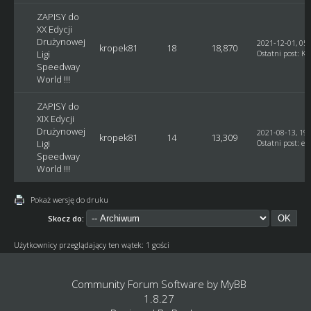
ZAPISY do
XX Edycji
Drużynowej
2021-12-01, 05:
kropek81
18
18,870
Ligi
Ostatni post
:
Ku
Speedway
World !!!
ZAPISY do
XIX Edycji
Drużynowej
2021-08-13, 19:
kropek81
14
13,309
Ligi
Ostatni post
:
et
Speedway
World !!!
Pokaż wersję do druku
Skocz do:
Użytkownicy przeglądający ten wątek: 1 gości
Community Forum Software by
MyBB
1.8.27