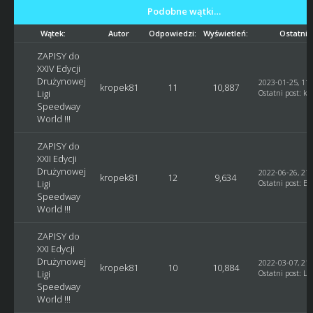
Podobne wątki…
Wątek:
Autor
Odpowiedzi:
Wyświetleń:
Ostatni 
ZAPISY do
XXIV Edycji
Drużynowej
2023-01-25, 11:
kropek81
11
10,887
Ligi
Ostatni post
:
kr
Speedway
World !!!
ZAPISY do
XXII Edycji
Drużynowej
2022-06-26, 21:
kropek81
12
9,634
Ligi
Ostatni post
:
Bl
Speedway
World !!!
ZAPISY do
XXI Edycji
Drużynowej
2022-03-07, 21:
kropek81
10
10,884
Ligi
Ostatni post
:
Lu
Speedway
World !!!