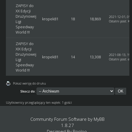
ZAPISY do
XX Edycji
Drużynowej
2021-12-01, 05:
kropek81
18
18,869
Ligi
Ostatni post
:
Ku
Speedway
World !!!
ZAPISY do
XIX Edycji
Drużynowej
2021-08-13, 19:
kropek81
14
13,308
Ligi
Ostatni post
:
et
Speedway
World !!!
Pokaż wersję do druku
Skocz do:
Użytkownicy przeglądający ten wątek: 1 gości
Community Forum Software by
MyBB
1.8.27
Designed By
Rooloo
.