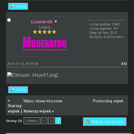
Szukaj
szuwarek
Liczba postów: 2,400
Tutejszy
Liczba wątków: 161
Dołączył: Mar 2012
Drużyna: Gryf Szczecin
2014-11-10, 18:39:54
#32
Szukaj
«
Starszy
wątek
|
Nowszy wątek
»
Strony (3):
« Wstecz
1
2
3
Wątek zamknięty