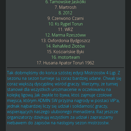
6. Tarnowskie Jaskółki
7. Martrosh
8. 2012
9. Czerwono Czarni
10. Ks Rygiel Torun
11. WRZ
12. Marma Rzeszóww
13. Oxfordonia Bydgoszcz
14. RehaMed Złotów
15. Kościańskie Byki
16. motorteam
17. Husaria Apator Toruń 1962
Tak dobrnęliśmy do końca szóstej edycji Mistrzostw 4 Ligi. Z
sezonu na sezon turnieje są coraz bardziej udane. Chwali się
coraz większą dyscyplinę wśród graczy. Wierzymy, że turniej
stanowił dla wszystkich urozmaicenie w oczekiwaniu na
kolejkę ligową. Jak zwykle to bywa, ktoś zajmuje czołowe
miejsca, którym ADMIN SW przyzna nagrody w postaci VIP'a,
jednak najbardziej liczy się udział i solidarność graczy,
wspierających naszego ulubionego menadżera. Raz jeszcze
organizatorzy dziękują wszystkim za udział i zapraszamy
niebawem do zapisów na następny sezon mistrzostw.