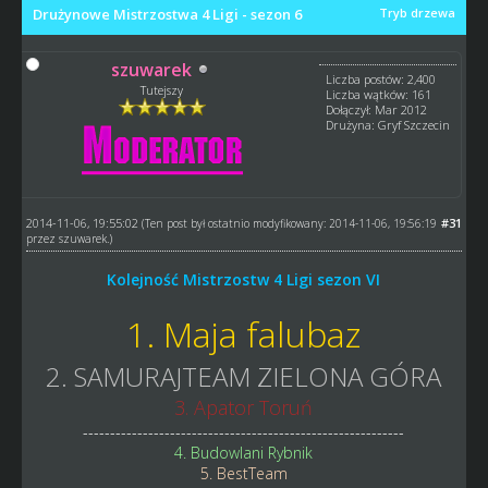
Drużynowe Mistrzostwa 4 Ligi - sezon 6
Tryb drzewa
szuwarek
Liczba postów: 2,400
Tutejszy
Liczba wątków: 161
Dołączył: Mar 2012
Drużyna: Gryf Szczecin
2014-11-06, 19:55:02
#31
(Ten post był ostatnio modyfikowany: 2014-11-06, 19:56:19
przez
szuwarek
.)
Kolejność Mistrzostw 4 Ligi sezon VI
1. Maja falubaz
2. SAMURAJTEAM ZIELONA GÓRA
3. Apator Toruń
-----------------------------------------------------------
4. Budowlani Rybnik
5. BestTeam