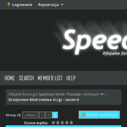
Logowanie
Rejestracja
HOME
SEARCH
MEMBER LIST
HELP
Oficjalne forum gry Speedway-World
›
Pozostałe
›
Archiwum
›
Drużynowe Mistrzostwa 4 Ligi - sezon 6
Wątek zamknięty
Strony (3):
« Wstecz
1
2
3
Ocena wątku: