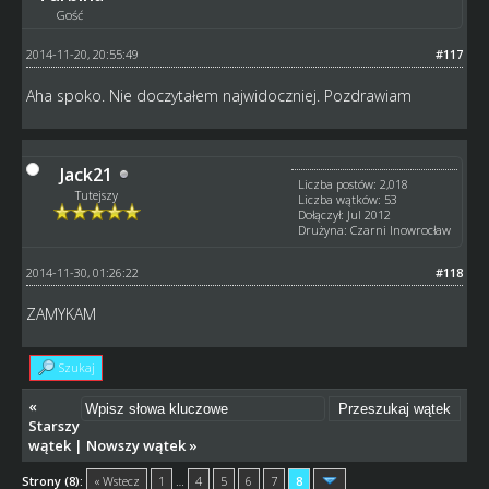
Gość
2014-11-20, 20:55:49
#117
Aha spoko. Nie doczytałem najwidoczniej. Pozdrawiam
Jack21
Liczba postów: 2,018
Tutejszy
Liczba wątków: 53
Dołączył: Jul 2012
Drużyna: Czarni Inowrocław
2014-11-30, 01:26:22
#118
ZAMYKAM
Szukaj
«
Starszy
wątek
|
Nowszy wątek
»
Strony (8):
« Wstecz
1
…
4
5
6
7
8