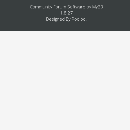
Community Forum Software by
MyBB
1.8.27
Designed By
Rooloo
.