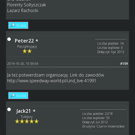
Florenty Soltyszczak
Lazarz Rachocki
Szukaj
Peter22
Liczba postów: 14
Początkujący
Liczba wątków: 0
Dołączył: Apr 2012
2014-10-26, 10:59:04
#109
Ja też potwierdzam organizację. Link do zawodów
http://www.speedway-world.pl/i,ind_live-41991
Szukaj
Jack21
Liczba postów: 2,018
Tutejszy
Liczba wątków: 53
Dołączył: Jul 2012
Drużyna: Czarni Inowrocław