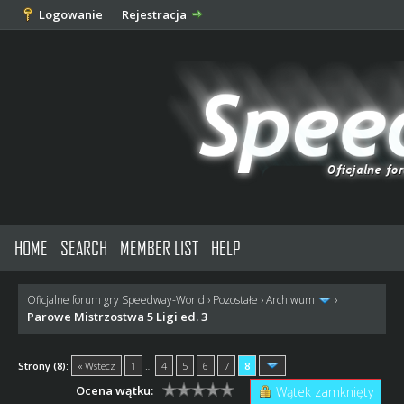
Logowanie
Rejestracja
HOME
SEARCH
MEMBER LIST
HELP
Oficjalne forum gry Speedway-World
›
Pozostałe
›
Archiwum
›
Parowe Mistrzostwa 5 Ligi ed. 3
Strony (8):
« Wstecz
1
…
4
5
6
7
8
Ocena wątku:
Wątek zamknięty