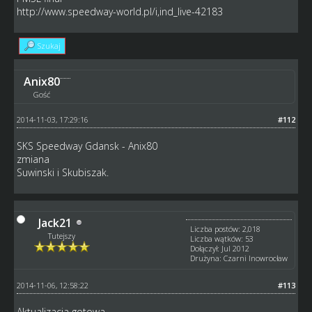
http://www.speedway-world.pl/i,ind_live-42183
Szukaj
Anix80
Gość
2014-11-03, 17:29:16
#112
SKS Speedway Gdansk - Anix80
zmiana
Suwinski i Skubiszak.
Jack21
Liczba postów: 2,018
Tutejszy
Liczba wątków: 53
Dołączył: Jul 2012
Drużyna: Czarni Inowrocław
2014-11-06, 12:58:22
#113
Aktualizacja gotowa