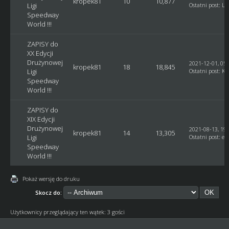
kropek81
10
10,877
Ligi
Ostatni post
:
Lu
Speedway
World !!!
ZAPISY do
XX Edycji
Drużynowej
2021-12-01, 05:
kropek81
18
18,845
Ligi
Ostatni post
:
Ku
Speedway
World !!!
ZAPISY do
XIX Edycji
Drużynowej
2021-08-13, 19:
kropek81
14
13,305
Ligi
Ostatni post
:
et
Speedway
World !!!
Pokaż wersję do druku
Skocz do:
Użytkownicy przeglądający ten wątek: 3 gości