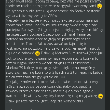
super rywalizację i dobrą zabawę, bez Was nie pogralibyśmy
sobie bo trzeba pamiętać że te rozgrywki tworzymy sami
Drużynom z pudła gratuluję wiadomość do Stefika zostanie
wysłana także wyczekujcie ViPów.
Niestety mam też złe wiadomości. Jako że w życiu mam już
coraz mniej czasu na SW muszę zrezygnować z organizacji
turniejów Parowych. Z tego miejsca dziękuję wszystkim którzy
na przestrzeni bodajże 5 sezonów byli i grali, fajnie też
patrzeć na osoby które to grają od pierwszego sezonu
nieustannie. Trochę żal to zostawiać bo fajnie się to
rozkręciło, na początku na przekór a później nawet nagrody
się udało załatwić
Dziękuję MarkowiAureliuszowi (choć już
bot to dobre wychowanie wymaga wspomnąć) z którym to
razem ciągnęliśmy ten wózek, dziękuję też telkosrowi i
Markowi79 którzy to dołączyli się i dzięki temu mogliśmy
stworzyć machinę która to w 3 ligach i w 2 turniejach w każdej
z nich zrzeszała do gry łącznie ok 100
Tak jak już mówiłem trochę żal zostawiać taki dobytek więc
jeśli znalazłaby się osoba która chciałaby pociągnąć te
zawody przez kolejne sezony może się do mnie zgłosić
bardzo będę wtedy szczęśliwy i przekażę całą moją widzę
Dzięki jeszcze raz no i gratulacje dla wszystkich!!!!