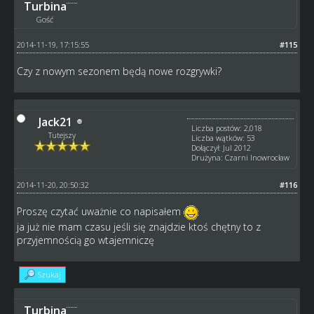
Turbina
Gość
2014-11-19, 17:15:55
#115
Czy z nowym sezonem będą nowe rozgrywki?
Jack21
Liczba postów: 2,018
Tutejszy
Liczba wątków: 53
Dołączył: Jul 2012
Drużyna: Czarni Inowrocław
2014-11-20, 20:50:32
#116
Proszę czytać uważnie co napisałem
ja już nie mam czasu jeśli się znajdzie ktoś chętny to z
przyjemnością go wtajemniczę
Szukaj
Turbina