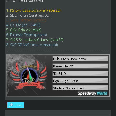
A oto tabela końcowa:
1. KS Lwy Częstochowa (Peter22)
2. SDD Toruń (SantiagoDD)
3. Swiry Tarnow (sylta88)
4. Gs Tsc (Jar123456)
5. GKŻ Gdańsk (mike)
6. Falubaz Team (pittzip)
7. S.K.S Speedway Gdansk (Anix80)
8. SXS GDANSK (marekmarecki)
Szukaj