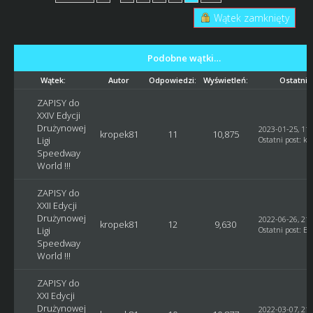
Wątek zamknięty
Podobne wątki…
Wątek:
Autor
Odpowiedzi:
Wyświetleń:
Ostatni 
ZAPISY do
XXIV Edycji
Drużynowej
2023-01-25, 11:
kropek81
11
10,875
Ligi
Ostatni post
:
kr
Speedway
World !!!
ZAPISY do
XXII Edycji
Drużynowej
2022-06-26, 21:
kropek81
12
9,630
Ligi
Ostatni post
:
Bl
Speedway
World !!!
ZAPISY do
XXI Edycji
Drużynowej
2022-03-07, 21: