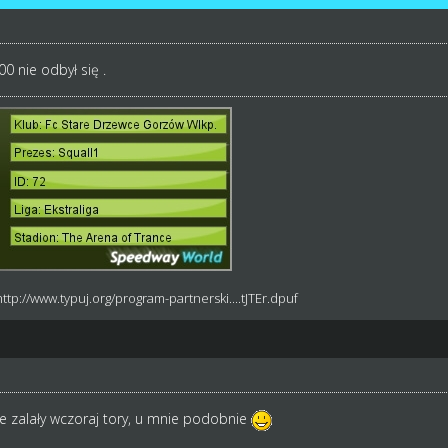
0 nie odbył się .
http://www.typuj.org/program-partnerski....tJTEr.dpuf
e zalały wczoraj tory, u mnie podobnie