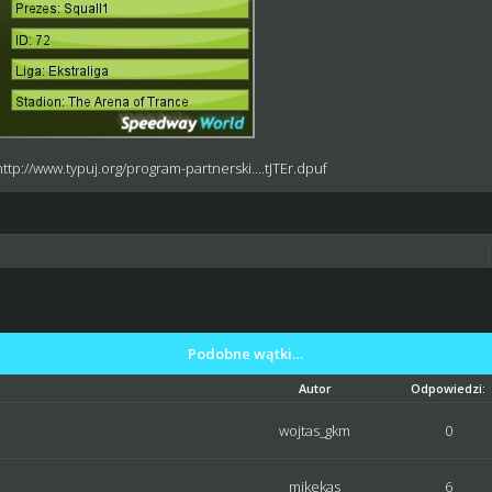
http://www.typuj.org/program-partnerski....tJTEr.dpuf
Podobne wątki…
Autor
Odpowiedzi:
wojtas_gkm
0
mikekas
6