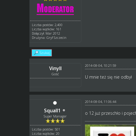
Liczba postów: 2,400
Liczba wątków: 161
Dołączył: Mar 2012
Drużyna: Gryf Szczecin
Szukaj
2014-08-04, 10:21:59
Vinyll
Gość
U mnie też się nie odbył
2014-08-04, 11:06:44
Squall1
o 12 już przeschło i pojech
Super Manager
Liczba postów: 501
Liczba wątków: 20