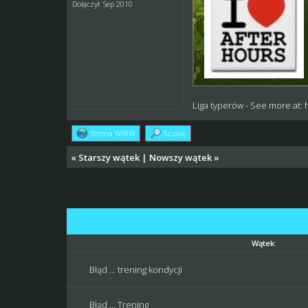
Dołączył: Sep 2010
Liga typerów
- See more at:
Strona WWW
Szukaj
«
Starszy wątek
|
Nowszy wątek
»
Wątek:
Błąd ... trening kondycji
Błąd ... Trening