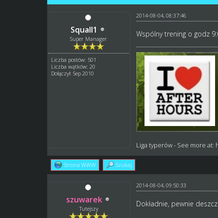
2014-08-04, 08:37:46
Squall1
Wspólny trening o godz 9:0
Super Manager
Liczba postów: 501
Liczba wątków: 20
Dołączył: Sep 2010
Liga typerów
- See more at:
Strona WWW
Szukaj
2014-08-04, 09:50:33
szuwarek
Dokładnie, pewnie deszcz
Tutejszy