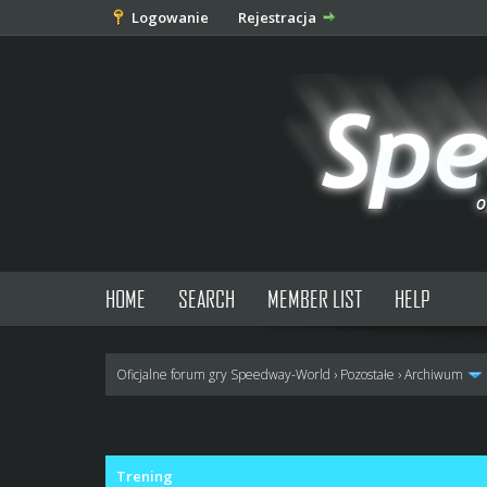
Logowanie
Rejestracja
HOME
SEARCH
MEMBER LIST
HELP
Oficjalne forum gry Speedway-World
›
Pozostałe
›
Archiwum
0 głosów - średnia: 0
1
2
3
4
5
Trening