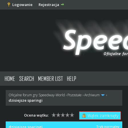
Logowanie
Rejestracja
HOME
SEARCH
MEMBER LIST
HELP
Oficjalne forum gry Speedway-World
›
Pozostałe
›
Archiwum
›
dzisiejsze sparingi
Ocena wątku:
Wątek zamknięty
dzisiejsze sparingi
Tryb normalny