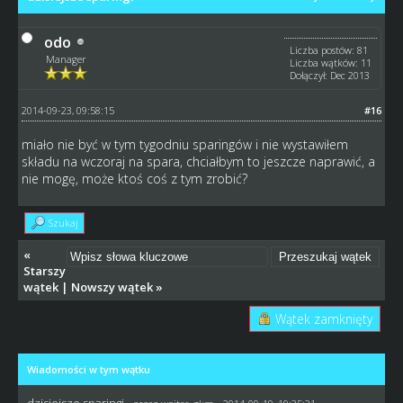
odo
Liczba postów: 81
Manager
Liczba wątków: 11
Dołączył: Dec 2013
2014-09-23, 09:58:15
#16
miało nie być w tym tygodniu sparingów i nie wystawiłem
składu na wczoraj na spara, chciałbym to jeszcze naprawić, a
nie mogę, może ktoś coś z tym zrobić?
Szukaj
«
Starszy
wątek
|
Nowszy wątek
»
Wątek zamknięty
Wiadomości w tym wątku
dzisiejsze sparingi