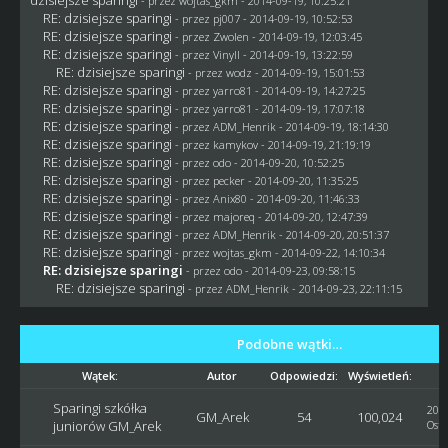
- przez
wojtas_gkm
- 2014-09-19, 10:25:21
RE: dzisiejsze sparingi
- przez
pj007
- 2014-09-19, 10:52:53
RE: dzisiejsze sparingi
- przez Zwolen - 2014-09-19, 12:03:45
RE: dzisiejsze sparingi
- przez Vinyll - 2014-09-19, 13:22:59
RE: dzisiejsze sparingi
- przez
wodz
- 2014-09-19, 15:01:53
RE: dzisiejsze sparingi
- przez
yarro81
- 2014-09-19, 14:27:25
RE: dzisiejsze sparingi
- przez
yarro81
- 2014-09-19, 17:07:18
RE: dzisiejsze sparingi
- przez
ADM_Henrik
- 2014-09-19, 18:14:30
RE: dzisiejsze sparingi
- przez
kamykov
- 2014-09-19, 21:19:19
RE: dzisiejsze sparingi
- przez
odo
- 2014-09-20, 10:52:25
RE: dzisiejsze sparingi
- przez
pecker
- 2014-09-20, 11:35:25
RE: dzisiejsze sparingi
- przez Anix80 - 2014-09-20, 11:46:33
RE: dzisiejsze sparingi
- przez
majoreq
- 2014-09-20, 12:47:39
RE: dzisiejsze sparingi
- przez
ADM_Henrik
- 2014-09-20, 20:51:37
RE: dzisiejsze sparingi
- przez
wojtas_gkm
- 2014-09-22, 14:10:34
RE: dzisiejsze sparingi
- przez
odo
- 2014-09-23, 09:58:15
RE: dzisiejsze sparingi
- przez
ADM_Henrik
- 2014-09-23, 22:11:15
Podobne wątki…
Wątek:
Autor
Odpowiedzi:
Wyświetleń:
Sparingi szkółka
2018
GM_Arek
54
100,024
juniorów GM_Arek
Osta