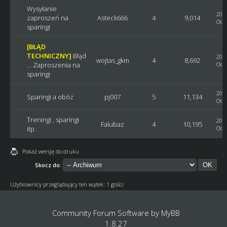
Wysyłanie
2018
zaproszeń na
Asteck666
4
9,014
Osta
sparingi
[BŁĄD
TECHNICZNY]
Błąd
2017
wojtas_gkm
4
8,692
... Zaproszenia na
Osta
sparingi
2015
Sparingi a obóz
pj007
5
11,134
Osta
Treningi , sparingi
2012
Falubaz
4
10,195
itp.
Osta
Pokaż wersję do druku
Skocz do:
Użytkownicy przeglądający ten wątek: 1 gości
Community Forum Software by
MyBB
1.8.27