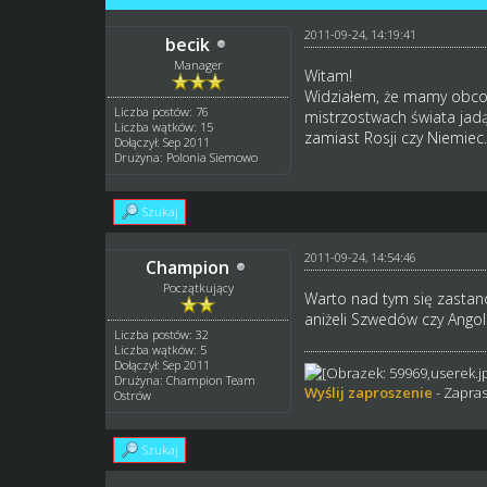
2011-09-24, 14:19:41
becik
Manager
Witam!
Widziałem, że mamy obcokra
Liczba postów: 76
mistrzostwach świata jadą 
Liczba wątków: 15
zamiast Rosji czy Niemiec
Dołączył: Sep 2011
Drużyna: Polonia Siemowo
Szukaj
2011-09-24, 14:54:46
Champion
Początkujący
Warto nad tym się zastan
aniżeli Szwedów czy Ang
Liczba postów: 32
Liczba wątków: 5
Dołączył: Sep 2011
Drużyna: Champion Team
Wyślij zaproszenie
- Zapras
Ostrów
Szukaj