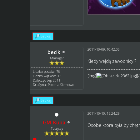
Szukaj
2011-10-09, 10:42:06
becik
Manager
Kiedy wejdą zawodnicy ?
Liczba postów: 76
[img]
[
Liczba wątków: 15
Dołączył: Sep 2011
Drużyna: Polonia Siemowo
Szukaj
2011-10-10, 15:24:29
GM_Kuba
Osobe która była by chętn
Tutejszy