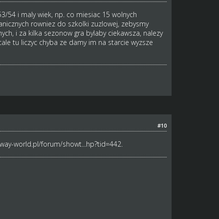
54 i maly wiek, np. co miesiac 15 wolnych
icznych rowniez do szkolki zuzlowej, zebysmy
ch, i za kilka sezonow gra bylaby ciekawsza, nalezy
wcale tu liczyc chyba ze damy im na starcie wyzsze
#10
way-world.pl/forum/showt...hp?tid=442
.