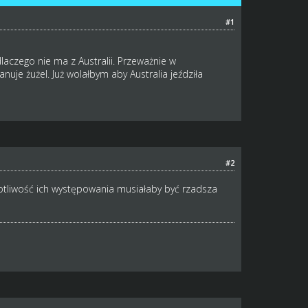
#1
laczego nie ma z Australii. Przeważnie w
uje żużel. Już wolałbym aby Australia jeździła
#2
otliwość ich występowania musiałaby być rzadsza