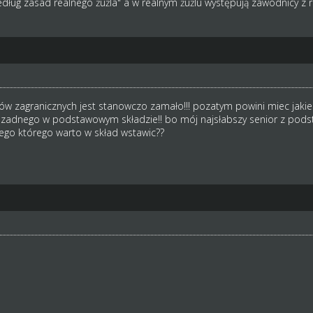
dług zasad realnego żużla" a w realnym żużlu występują zawodnicy z r
ów zagranicznych jest stanowczo zamało!!! pozatym powini miec jakies 
dnego w podstawowym składzie!! bo mój najsłabszy senior z podstawow
ego którego warto w skład wstawic??