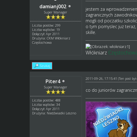
damianj002
jestem za wprowadzeniem 
Super Manager
zagranicznych zawodnikow
mogli od poczatku szkolic
Liczba postów: 299
o tym pomyslec juz teraz, 
Liczba wątków: 19
skille.
Dołączył: Apr 2011
Drużyna: CKM Włókniarz
Częstochowa
Włókniarz
Częstochow
Szukaj
2011-09-26, 17:15:41
(Ten post by
Piter4
Super Manager
co do juniorów zagraniczn
Liczba postów: 488
Liczba wątków: 34
Dołączył: Apr 2011
Drużyna: Niedźwiadki Leszno