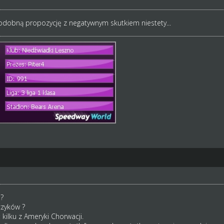
odobną propozycję z negatywnym skutkiem niestety...
?
jczyków ?
kilku z Ameryki Chorwacji.