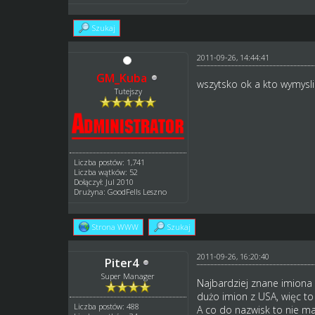
Szukaj
2011-09-26, 14:44:41
GM_Kuba
wszytsko ok a kto wymysli
Tutejszy
Liczba postów: 1,741
Liczba wątków: 52
Dołączył: Jul 2010
Drużyna: GoodFells Leszno
Strona WWW
Szukaj
2011-09-26, 16:20:40
Piter4
Super Manager
Najbardziej znane imiona au
dużo imion z USA, więc to
Liczba postów: 488
A co do nazwisk to nie ma