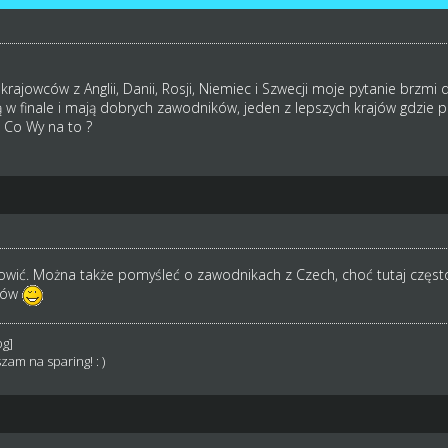
jowców z Anglii, Danii, Rosji, Niemiec i Szwecji moje pytanie brzmi d
w finale i mają dobrych zawodników, jeden z lepszych krajów gdzie pan
. Co Wy na to ?
owić. Można także pomyśleć o zawodnikach z Czech, choć tutaj częst
olów
zam na sparing! : )