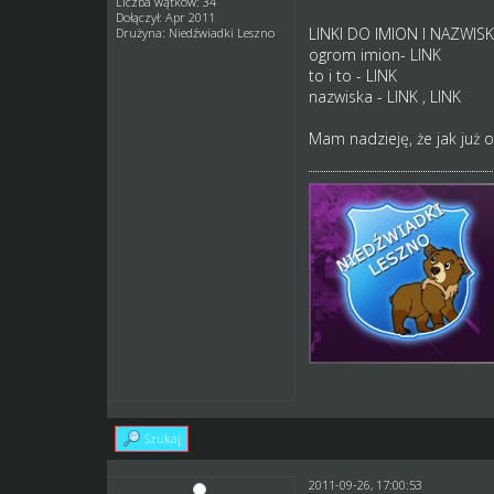
Liczba wątków: 34
Dołączył: Apr 2011
LINKI DO IMION I NAZWIS
Drużyna: Niedźwiadki Leszno
ogrom imion-
LINK
to i to -
LINK
nazwiska -
LINK
,
LINK
Mam nadzieję, że jak już o
Szukaj
2011-09-26, 17:00:53