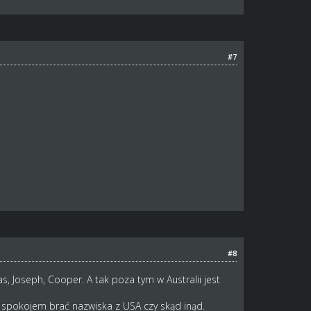
#7
#8
mas, Joseph, Cooper. A tak poza tym w Australii jest
e spokojem brać nazwiska z USA czy skąd inąd.