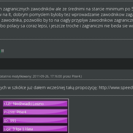
zagranicznych zawodników ale ze średnimi na starcie minimum po 53/
 na lt, dobrym pomyslem byloby tez wprowadzanie zawodnikow zagan
 zawodnika, pozwolilo by to na ciagly przyplyw zawodnikow zagraniczny
bo polacy sa coraz lepsi, i jeszcze troche i zagraniczni nie beda sie 
a
!!!
ł ostatnio modyfikowany: 2011-09-26, 17:16:00 przez
Piter4
.)
ych w szkółce już dałem wcześniej taką propozycję:
http://www.speed