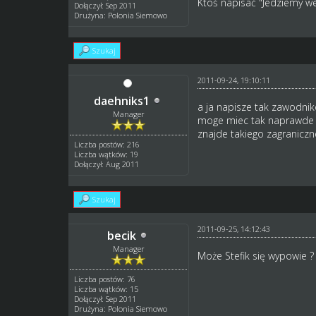
Ktoś napisać "Jedziemy we
Dołączył: Sep 2011
Drużyna: Polonia Siemowo
Szukaj
2011-09-24, 19:10:11
daehniks1
a ja napisze tak zawodnik
Manager
moge miec tak naprawde za
znajde takiego zagraniczn
Liczba postów: 216
Liczba wątków: 19
Dołączył: Aug 2011
Szukaj
2011-09-25, 14:12:43
becik
Manager
Może Stefik się wypowie ?
Liczba postów: 76
Liczba wątków: 15
Dołączył: Sep 2011
Drużyna: Polonia Siemowo