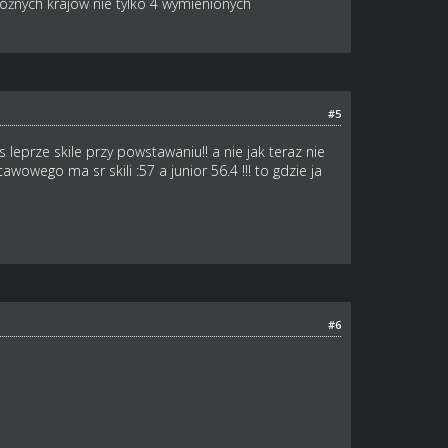
óżnych krajów nie tylko 4 wymienionych
#5
leprze skile przy powstawaniu!! a nie jak teraz nie
ego ma sr skili :57 a junior 56.4 !!! to gdzie ja
#6