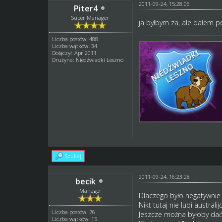
2011-09-24, 15:28:06
Piter4
Super Manager
ja byłbym za, ale dałem p
Liczba postów: 488
Liczba wątków: 34
Dołączył: Apr 2011
Drużyna: Niedźwiadki Leszno
Szukaj
2011-09-24, 16:23:28
becik
Manager
Dlaczego było negatywnie 
Nikt tutaj nie lubi australi
Liczba postów: 76
Jeszcze można byłoby dać 
Liczba wątków: 15