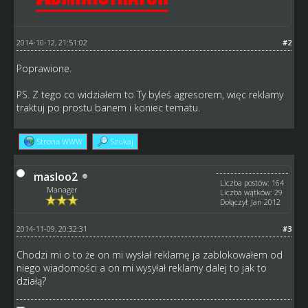
2014-10-12, 21:51:02
#2
Poprawione.
PS. Z tego co widziałem to Ty byleś agresorem, więc reklamy
traktuj po prostu banem i koniec tematu.
Strona WWW
Szukaj
masloo2
Liczba postów: 164
Manager
Liczba wątków: 29
Dołączył: Jan 2012
2014-11-09, 20:32:31
#3
Chodzi mi o to że on mi wysłał reklamę ja zablokowałem od
niego wiadomości a on mi wysyłał reklamy dalej to jak to
działą?