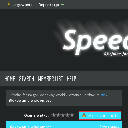
Logowanie
Rejestracja
HOME
SEARCH
MEMBER LIST
HELP
Oficjalne forum gry Speedway-World
›
Pozostałe
›
Archiwum
›
Blokowanie wiadomosci
Ocena wątku:
Wątek zamknięty
Blokowanie wiadomosci
Tryb drzewa