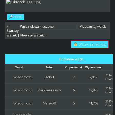
Szukaj
«
Starszy
wątek
|
Nowszy wątek
»
Wątek zamknięty
Podobne wątki…
Wątek:
Autor
Odpowiedzi:
Wyświetleń:
O
2014-12
Wiadomości
Jack21
2
7,017
Ostatni
2014-04
Wiadomości
MarekAureliusz
6
12,827
Ostatni
2013-12
Wiadomosci
Marek79
5
11,709
Ostatni
wiadomości