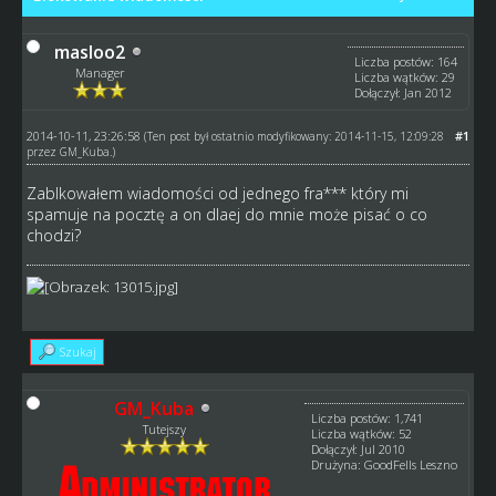
masloo2
Liczba postów: 164
Manager
Liczba wątków: 29
Dołączył: Jan 2012
2014-10-11, 23:26:58
#1
(Ten post był ostatnio modyfikowany: 2014-11-15, 12:09:28
przez
GM_Kuba
.)
Zablkowałem wiadomości od jednego fra*** który mi
spamuje na pocztę a on dlaej do mnie może pisać o co
chodzi?
Szukaj
GM_Kuba
Liczba postów: 1,741
Tutejszy
Liczba wątków: 52
Dołączył: Jul 2010
Drużyna: GoodFells Leszno