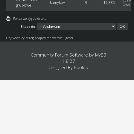
2011-09
kamykov
9
17,885
grupowe
Ostatni
Pokaż wersję do druku
Skocz do:
Użytkownicy przeglądający ten wątek: 1 gości
Community Forum Software by
MyBB
1.8.27
Designed By
Rooloo
.