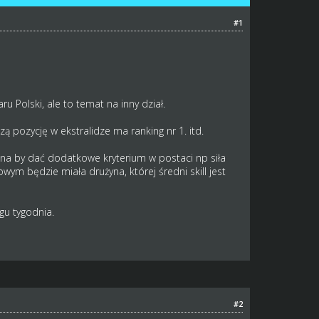
#1
Polski, ale to temat na inny dział.
ą pozycję w ekstralidze ma ranking nr 1. itd.
 można by dać dodatkowe kryterium w postaci np siła
owym będzie miała drużyna, której średni skill jest
gu tygodnia.
#2