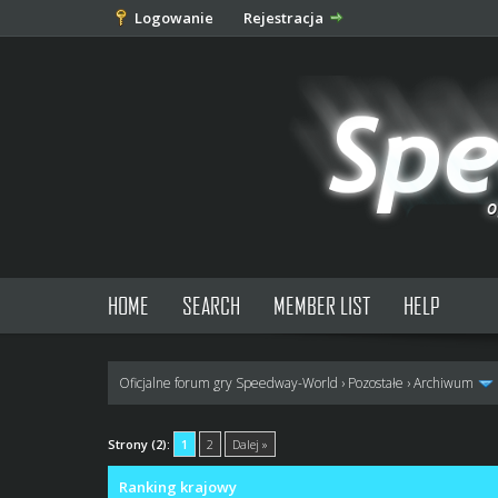
Logowanie
Rejestracja
HOME
SEARCH
MEMBER LIST
HELP
Oficjalne forum gry Speedway-World
›
Pozostałe
›
Archiwum
0 głosów - średnia: 0
1
2
3
4
5
Strony (2):
1
2
Dalej »
Ranking krajowy