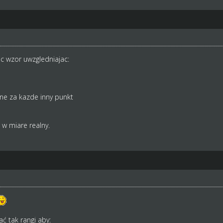
ic wzor uwzgledniajac:
ne za kazde inny punkt
 w miare realny.
ać tak rangi aby: