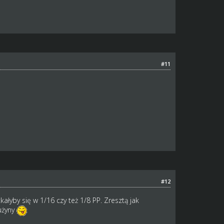
#11
#12
ałyby się w 1/16 czy też 1/8 PP. Zresztą jak
użyny