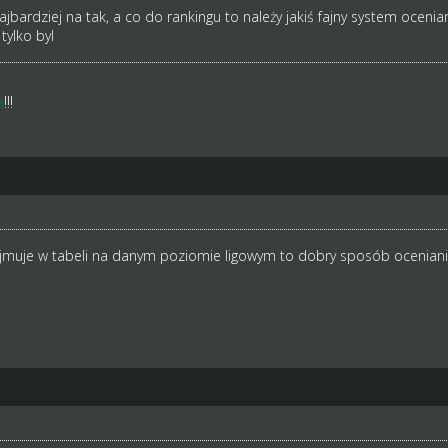
jbardziej na tak, a co do rankingu to należy jakiś fajny system oceni
ylko byl
a
!!!
zajmuje w tabeli na danym poziomie ligowym to dobry sposób ocenian