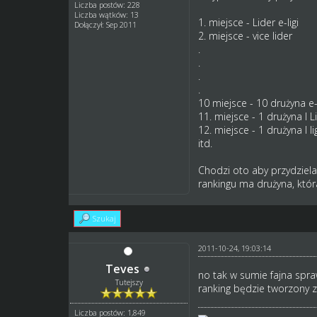
Liczba postów: 228
Liczba wątków: 13
1. miejsce - Lider e-ligi
Dołączył: Sep 2011
2. miejsce - vice lider
.
.
.
.
10 miejsce - 10 drużyna e-l
11. miejsce - 1 drużyna I 
12. miejsce - 1 drużyna I li
itd.
Chodzi oto aby przydzielał
rankingu ma drużyna, któr
Szukaj
2011-10-24, 19:03:14
Teves
no tak w sumie fajna sprawa
Tutejszy
ranking będzie tworzony ze
Liczba postów: 1,849