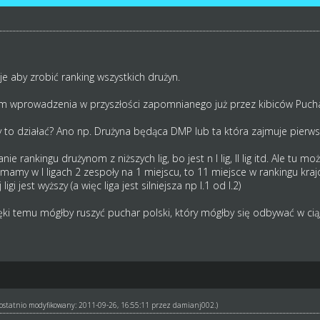
 aby zrobić ranking wszystkich drużyn.
 wprowadzenia w przyszłości zapomnianego już przez kibiców Pucharu 
y to działać? Ano np. Drużyna będąca DMP lub ta która zajmuje pierwsz
e rankingu drużynom z niższych lig, bo jest n I lig, II lig itd. Ale tu
ak mamy w I ligach 2 zespoły na 1 miejscu, to 11 miejsce w rankingu kraj
ligi jest wyższy (a więc liga jest silniejsza np I.1 od I.2)
ki temu mógłby ruszyć puchar polski, który mógłby się odbywać w cią
ł ostatnio modyfikowany: 2011-09-26, 16:55:11 przez
damianj002
.)