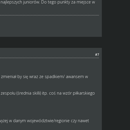
najlepszych juniorów. Do tego punkty za miejsce w
#7
wy ( zmieniał by się wraz ze spadkiem/ awansem w
społu (średnia skilli) itp. coś na wzór piłkarskiego
ajwyżej w danym województwie/regionie czy nawet