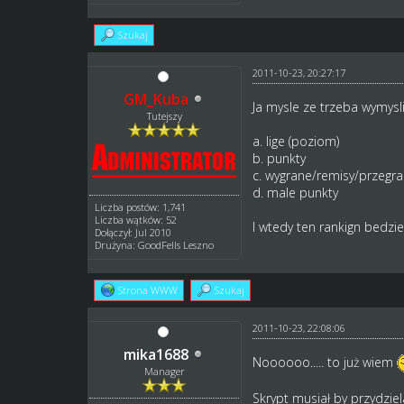
Szukaj
2011-10-23, 20:27:17
GM_Kuba
Ja mysle ze trzeba wymysl
Tutejszy
a. lige (poziom)
b. punkty
c. wygrane/remisy/przegra
d. male punkty
Liczba postów: 1,741
Liczba wątków: 52
I wtedy ten rankign bedzie
Dołączył: Jul 2010
Drużyna: GoodFells Leszno
Strona WWW
Szukaj
2011-10-23, 22:08:06
mika1688
Noooooo..... to już wiem
Manager
Skrypt musiał by przydziel