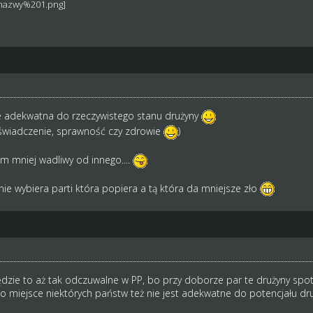
zie adekwatna do rzeczywistego stanu drużyny
świadczenie, sprawność czy zdrowie
)
m mniej wadliwy od innego....
t nie wybiera parti która popiera a tą która da mniejsze zło
ędzie to aż tak odczuwalne w PP, bo przy doborze par te drużyny spotk
 to miejsce niektórych państw też nie jest adekwatne do potencjału dr