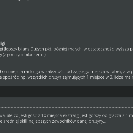
igi
Ligi (lepszy bilans Dużych pkt, później małych, w ostateczności wyższa
gi (z gorszym bilansem...)
 on miejsca rankingu w zalezności od zajętego miejsca w tabeli, a w pr
a spośród np. wszystkich drużyn zajmujących 1 miejsce w 3. lidze ma n
, ale co jeśli gość z 10 miejsca ekstraligi jest gorszy od gracza z 1 miej
 średniej skilli najlepszych zawodników danej drużyny...