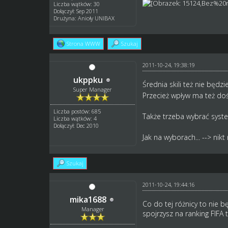
Liczba wątków: 30
Dołączył: Sep 2011
Drużyna: Anioły UNIBAX
Strona WWW
Szukaj
2011-10-24, 19:38:19
ukppku
Średnia skili też nie będ
Super Manager
Przecież wpływ ma też do
Liczba postów: 685
Także trzeba wybrać syste
Liczba wątków: 4
Dołączył: Dec 2010
Jak na wyborach... --> nik
Szukaj
2011-10-24, 19:44:16
mika1688
Co do tej różnicy to nie b
Manager
spojrzysz na ranking FIFA