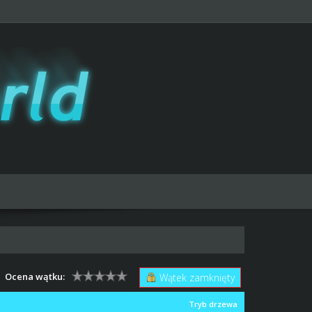
Ocena wątku:
Wątek zamknięty
Tryb drzewa