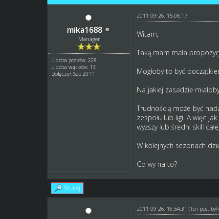
2011-09-26, 15:08:17
mika1688
Witam,
Manager
Taką mam mała propozycje
Liczba postów: 228
Liczba wątków: 13
Mogłoby to być początkiem
Dołączył: Sep 2011
Na jakiej zasadzie miałob
Trudnością może być nadani
zespołu lub ligi. A więc j
wyższy lub średni skill całej 
W kolejnych sezonach dzię
Co wy na to?
Szukaj
2011-09-26, 16:54:31
(Ten post by