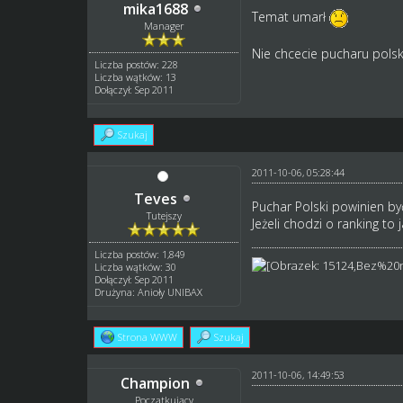
mika1688
Temat umarł
Manager
Nie chcecie pucharu polsk
Liczba postów: 228
Liczba wątków: 13
Dołączył: Sep 2011
Szukaj
2011-10-06, 05:28:44
Teves
Puchar Polski powinien być
Tutejszy
Jeżeli chodzi o ranking to 
Liczba postów: 1,849
Liczba wątków: 30
Dołączył: Sep 2011
Drużyna: Anioły UNIBAX
Strona WWW
Szukaj
2011-10-06, 14:49:53
Champion
Początkujący