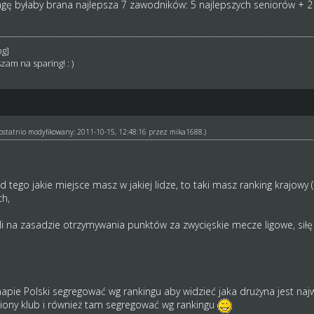
ę byłaby brana najlepsza 7 zawodników: 5 najlepszych seniorów + 2 
zam na sparing! : )
ł ostatnio modyfikowany: 2011-10-15, 12:48:16 przez
mika1688
.)
i od tego jakie miejsce masz w jakiej lidze, to taki masz ranking krajo
ch,
li na zasadzie otrzymywania punktów za zwycięskie mecze ligowe, siłę ze
mapie Polski segregować wg rankingu aby widzieć jaka drużyna jest n
iony klub i również tam segregować wg rankingu