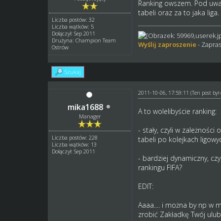
Ranking owszem. Pod uwag
tabeli oraz za to jaka liga.
Liczba postów: 32
Liczba wątków: 5
Dołączył: Sep 2011
Drużyna: Champion Team
Wyślij zaproszenie
- Zapras
Ostrów
Szukaj
2011-10-06, 17:59:11
(Ten post by
mika1688
A to wolelibyście ranking:
Manager
- stały, czyli w zależnośc
Liczba postów: 228
tabeli po kolejkach ligowy
Liczba wątków: 13
Dołączył: Sep 2011
- bardziej dynamiczny, czy
rankingu FIFA?
EDIT:
Aaaa.... i można by np w 
zrobić Zakładkę Twój ulub