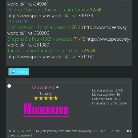
world.pl/i,live-349361
Polonia Osielsko - Tarzan's Team Tarnów
32-58
http://www.speedway-world.pl/i,live-349439
2015.01.14
Gryf Szczecin - Polonia Osielsko
70-20
http://www.speedway-
world.pl/i,live-350206
Dragons De Feu - UKS Newcastle
71-19
http://www.speedway-
world.pl/i,live-351380
Tarzan's Team Tarnów - Lubella Lublin
46-44
http://www.speedway-world.pl/i,live-351107
Szukaj
szuwarek
Liczba postów: 2,400
Tutejszy
Liczba wątków: 161
Dołączył: Mar 2012
Drużyna: Gryf Szczecin
2014-12-02, 22:08:14
#3
(Ten post był ostatnio modyfikowany: 2015-02-11, 21:30:15
przez
szuwarek
.)