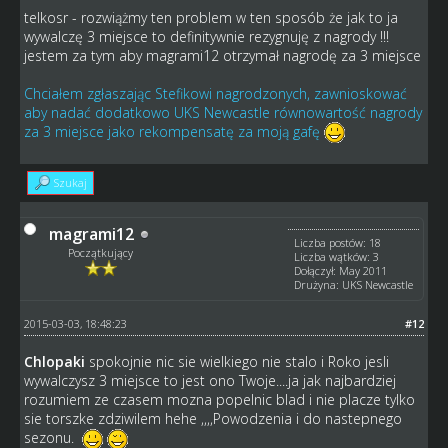
telkosr - rozwiążmy ten problem w ten sposób że jak to ja
wywalczę 3 miejsce to definitywnie rezygnuję z nagrody !!!
jestem za tym aby magrami12 otrzymał nagrodę za 3 miejsce
Chciałem zgłaszając Stefikowi nagrodzonych, zawnioskować
aby nadać dodatkowo UKS Newcastle równowartość nagrody
za 3 miejsce jako rekompensatę za moją gafę
Szukaj
magrami12
Liczba postów: 18
Początkujący
Liczba wątków: 3
Dołączył: May 2011
Drużyna: UKS Newcastle
2015-03-03, 18:48:23
#12
Chlopaki
spokojnie nic sie wielkiego nie stalo i Roko jesli
wywalczysz 3 miejsce to jest ono Twoje....ja jak najbardziej
rozumiem ze czasem mozna popelnic blad i nie placze tylko
sie torszke zdziwilem hehe ,,,,Powodzenia i do nastepnego
sezonu.