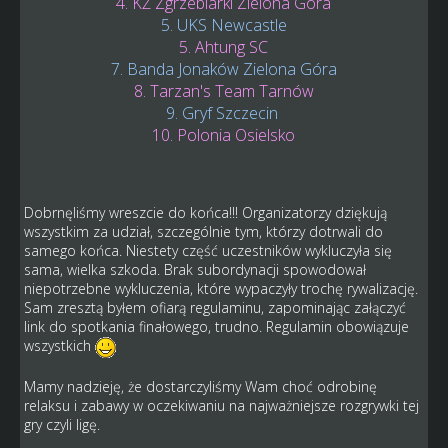
4. KŻ Zgrzeblarki Zielona Góra
5. UKS Newcastle
5. Ahtung SC
7. Banda Jonaków Zielona Góra
8. Tarzan's Team Tarnów
9. Gryf Szczecin
10. Polonia Osielsko
Dobrnęliśmy wreszcie do końca!!! Organizatorzy dziękują
wszystkim za udział, szczególnie tym, którzy dotrwali do
samego końca. Niestety część uczestników wykluczyła się
sama, wielka szkoda. Brak subordynacji spowodował
niepotrzebne wykluczenia, które wypaczyły trochę rywalizację.
Sam zresztą byłem ofiarą regulaminu, zapominając załączyć
link do spotkania finałowego, trudno. Regulamin obowiązuje
wszystkich
Mamy nadzieję, że dostarczyliśmy Wam choć odrobinę
relaksu i zabawy w oczekiwaniu na najważniejsze rozgrywki tej
gry czyli ligę.