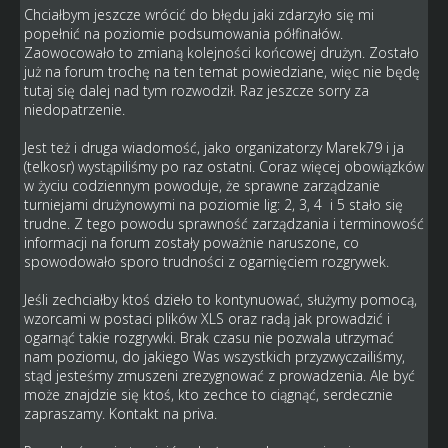
Chciałbym jeszcze wrócić do błędu jaki zdarzyło się mi
popełnić na poziomie podsumowania półfinałów.
Zaowocowało to zmianą kolejności końcowej drużyn. Zostało
już na forum trochę na ten temat powiedziane, więc nie będę
tutaj się dalej nad tym rozwodził. Raz jeszcze sorry za
niedopatrzenie.
Jest też i druga wiadomość, jako organizatorzy Marek79 i ja
(telkosr) wystąpiliśmy po raz ostatni. Coraz więcej obowiązków
w życiu codziennym powoduje, że sprawne zarządzanie
turniejami drużynowymi na poziomie lig: 2, 3, 4 i 5 stało się
trudne. Z tego powodu sprawność zarządzania i terminowość
informacji na forum zostały poważnie naruszone, co
spowodowało sporo trudności z ogarnięciem rozgrywek.
Jeśli zechciałby ktoś dzieło to kontynuować, służymy pomocą,
wzorcami w postaci plików XLS oraz radą jak prowadzić i
ogarnąć takie rozgrywki. Brak czasu nie pozwala utrzymać
nam poziomu, do jakiego Was wszystkich przyzwyczailiśmy,
stąd jesteśmy zmuszeni zrezygnować z prowadzenia. Ale być
może znajdzie się ktoś, kto zechce to ciągnąć, serdecznie
zapraszamy. Kontakt na priva.