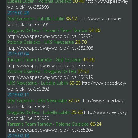
Lubella Lublin - Polonia Osielsko
50-40
http://www.speedway-
world.pl/i,live-352593
2015.01.28
Gryf Szczecin - Lubella Lublin
38-52
http://www.speedway-
world.pl/i,live-352594
Dragons De Feu - Tarzan's Team Tarnów
54-36
http://www.speedway-world.pl/i,live-352974
Polonia Osielsko - UKS Newcastle
20-70
http://www.speedway-world.pl/i,live-352606
2015.02.04
Tarzan's Team Tarnów - Gryf Szczecin
44-46
http://www.speedway-world.pl/i,live-353476
Polonia Osielsko - Dragons De Feu
37-53
http://www.speedway-world.pl/i,live-354919
UKS Newcastle - Lubella Lublin
65-25
http://www.speedway-
world.pl/i,live-353292
2015.02.11
Gryf Szczecin - UKS Newcastle
37-53
http://www.speedway-
world.pl/i,live-354940
Dragons De Feu - Lubella Lublin
25-65
http://www.speedway-
world.pl/i,live-354920
Tarzan's Team Tarnów - Polonia Osielsko
66-24
http://www.speedway-world.pl/i,live-355204
2015.02.18