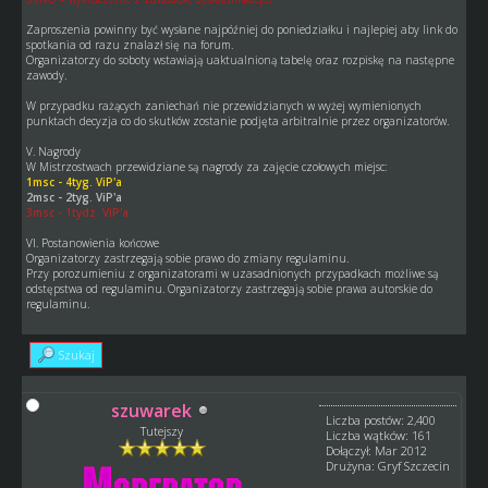
Zaproszenia powinny być wysłane najpóźniej do poniedziałku i najlepiej aby link do
spotkania od razu znalazł się na forum.
Organizatorzy do soboty wstawiają uaktualnioną tabelę oraz rozpiskę na następne
zawody.
W przypadku rażących zaniechań nie przewidzianych w wyżej wymienionych
punktach decyzja co do skutków zostanie podjęta arbitralnie przez organizatorów.
V. Nagrody
W Mistrzostwach przewidziane są nagrody za zajęcie czołowych miejsc:
1msc - 4tyg. ViP'a
2msc - 2tyg. ViP'a
3msc - 1tydz. ViP'a
VI. Postanowienia końcowe
Organizatorzy zastrzegają sobie prawo do zmiany regulaminu.
Przy porozumieniu z organizatorami w uzasadnionych przypadkach możliwe są
odstępstwa od regulaminu. Organizatorzy zastrzegają sobie prawa autorskie do
regulaminu.
Szukaj
szuwarek
Liczba postów: 2,400
Tutejszy
Liczba wątków: 161
Dołączył: Mar 2012
Drużyna: Gryf Szczecin