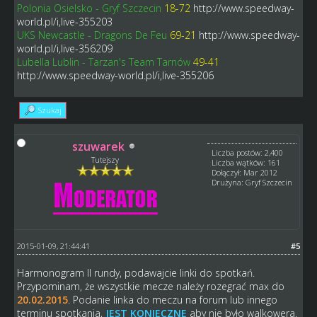
Polonia Osielsko - Gryf Szczecin
18-72
http://www.speedway-
world.pl/i,live-355203
UKS Newcastle - Dragons De Feu
69-21
http://www.speedway-
world.pl/i,live-356209
Lubella Lublin - Tarzan's Team Tarnów
49-41
http://www.speedway-world.pl/i,live-355206
Szukaj
szuwarek
Liczba postów: 2,400
Tutejszy
Liczba wątków: 161
Dołączył: Mar 2012
Drużyna: Gryf Szczecin
2015-01-09, 21:44:41
#5
Harmonogram II rundy, podawajcie linki do spotkań.
Przypominam, że wszystkie mecze należy rozegrać max do
20.02.2015
. Podanie linka do meczu na forum lub innego
terminu spotkania,
JEST KONIECZNE
aby nie było walkowera.