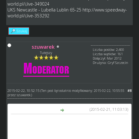
world.pl/i,live-349024
UKS Newcastle - Lubella Lublin 65-25
http://www.speedway-
world.pl/i,live-353292
Szukaj
szuwarek
Liczba postów: 2,400
Tutejszy
Liczba wątków: 161
Dołączył: Mar 2012
Drużyna: Gryf Szczecin
2015-02-22, 10:52:15
#8
(Ten post był ostatnio modyfikowany: 2015-02-22, 10:55:55
przez
szuwarek
.)
(2015-02-21, 11:03:13)
magrami12 napisał(a):
Ja tylko tak patrzac na tabelke to chcialem zauwazyc ze
jesli o kolejnosci decydowaly male punkty to UKS
Newcastle mial ich wiecej niz Lubella Lublin wiec chyba
uklad finalow powiennien byc nieco inny ...?! ;-)