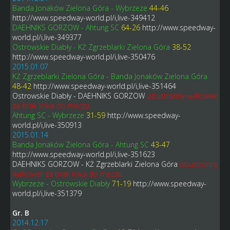
Banda Jonaków Zielona Góra - Wybrzeze
44-46
http://www.speedway-world.pl/i,live-349412
DAEHNIKS GORZOW - Ahtung SC
64-26
http://www.speedway-
world.pl/i,live-349377
Ostrowskie Diabły - KŻ Zgrzeblarki Zielona Góra
38-52
http://www.speedway-world.pl/i,live-350476
2015.01.07
KŻ Zgrzeblarki Zielona Góra - Banda Jonaków Zielona Góra
48-42
http://www.speedway-world.pl/i,live-351464
Ostrowskie Diabły - DAEHNIKS GORZOW
obustronny walkower
za brak linka do meczu
Ahtung SC - Wybrzeze
31-59
http://www.speedway-
world.pl/i,live-350913
2015.01.14
Banda Jonaków Zielona Góra - Ahtung SC
43-47
http://www.speedway-world.pl/i,live-351623
DAEHNIKS GORZOW - KŻ Zgrzeblarki Zielona Góra
obustronny
walkower za brak linka do meczu
Wybrzeze - Ostrowskie Diabły
71-19
http://www.speedway-
world.pl/i,live-351379
Gr. B
2014.12.17