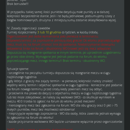
Brak bonusów!!!
W przypadku takiej samej ilości punktów decydują małe punkty a w dalszej
kolejności bezpośrednie starcie. Jeśli i te będą jednakowe, podsumujemy czasy z
biegów nominowanych, drużyna z mniejszą sumą zostanie sklasyfikowana wyżej.
IV. Zasady organizacji zawodów
Turniej rozpoczniemy
3 lub 10 grudnia
co tydzień, w każdą śrdodę.
Organizatorem jest osoba wymieniana jako pierwsza w terminarzu.
Odpowiedzialność za zaproszenie ponoszą obaj gracze! Do wtorku poprzedzającego
mecz, musi się na forum znaleźć link do spotkania. Niedotrzymanie obowiązku
wstawienia linka na forum - obustronny WO (nawet jeśli się mecz odbędzie).
Dopuszcza się rozegranie spotkania w innym terminie, po uprzednim uzgodnieniu
go przez obie strony. Wymagane jest jednak podanie na forum, do wtorku
poprzedzającego mecz, innego terminu!! Brak terminu - obustronny WO.
Sytuacje sporne:
- szczególnie na początku turnieju dopuszcza się rozegranie meczu w ciągu
najbliższego tygodnia
- gdy któryś z graczy ma zajęty termin - w pierwszej kolejności należy znaleźć
wspólny wolny termin i odjechać spotkanie w ciągu tygodnia - konieczne jest podanie
na forum nowego terminu przed środą kiedy powinien mecz się odbyć,
- przeciwnik ma prawo do decyzji o odjechaniu meczu w ciągu najbliższego tygodnia
lub też może zdecydować, że należy się walkower (WO) - co skutkuje wynikiem w
meczu 40:0 trzeba to zgłosić na forum do wtorku przed meczem!
- nierozegrany mecz bez zgłoszenia na forum: WO dla obu graczy oraz 0 pkt i -75
małych punktów, mecz bez możliwości odrobienia!
- nieprzyjęcie wysłanego zaproszenia - WO dla osoby, która zawiniła jednak wymaga
to zgłoszenia na forum do wtorku!
- każde przyznanie walkowera WO będzie uznawane wyłącznie przez organizatorów
3xWO = wykluczenie z zawodów, dyskwalifikacja!