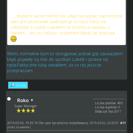
2015-03-10 (WT) 20:00 UKS Newcastle vs Ahtung SC
Dom
.......dopiero na ten termin ew udalo sie wyslac zaproszenie
wiec jesli przeciwnik zaakceptuje to nasz mecz sie
odbedzie w sumie czakalem na korekty w zwiazku z
bledem ...ale coz telskor- rozumiem bledy sie zdarzaja
;-)
Wiem, normalnie bym to skorygował, jednak gdy zauważyłem
błąd, pojawiły się linki do spotkań Lubelli i sprawa się
rypła.Faktycznie tutaj zawaliłem, za co raz jeszcze
przepraszam.
Szukaj
Roko
Liczba postów: 405
Super Manager
Liczba wątków: 0
Dołączył: Sep 2011
2015-03-02, 19:29:19
#11
(Ten post był ostatnio modyfikowany: 2015-03-02, 23:20:57
przez
szuwarek
.)