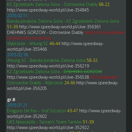
KŻ Zgrzeblarki Zielona Góra - Ostrowskie Diabły
68-22
http://www.speedway-world.pl/i,live-354845
2015.02.11
Banda Jonaków Zielona Góra - KŻ Zgrzeblarki Zielona Góra
51-39
http://www.speedway-world.pl/i,live-356361
DAEHNIKS GORZOW - Ostrowskie Diabły
obustronny walkower
za brak linka do meczu
Wybrzeze - Ahtung SC
46-44
http://www.speedway-
world.pl/i,live-355466
2015.02.18
Ahtung SC - Banda Jonaków Zielona Góra
58-32
http://www.speedway-world.pl/i,live-356219
KŻ Zgrzeblarki Zielona Góra -
DAEHNIKS GORZOW
http://www.speedway-world.pl/i,live-356538
40-0 walkower
Ostrowskie Diabły - Wybrzeze
24-66
http://www.speedway-
world.pl/i,live-356205
gr.B
2015.01.21
Dragons De Feu - Gryf Szczecin
43-47
http://www.speedway-
world.pl/i,live-352602
UKS Newcastle - Tarzan's Team Tarnów
51-39
http://www.speedway-world.pl/i,live-352922