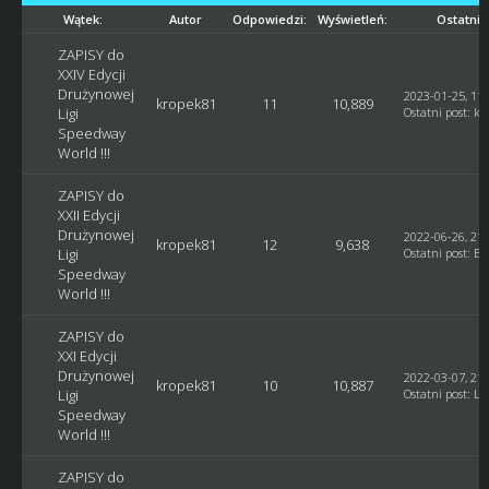
Wątek:
Autor
Odpowiedzi:
Wyświetleń:
Ostatni 
ZAPISY do
XXIV Edycji
Drużynowej
2023-01-25, 11:
kropek81
11
10,889
Ligi
Ostatni post
:
kr
Speedway
World !!!
ZAPISY do
XXII Edycji
Drużynowej
2022-06-26, 21:
kropek81
12
9,638
Ligi
Ostatni post
:
Bl
Speedway
World !!!
ZAPISY do
XXI Edycji
Drużynowej
2022-03-07, 21:
kropek81
10
10,887
Ligi
Ostatni post
:
Lu
Speedway
World !!!
ZAPISY do