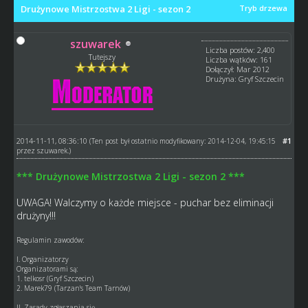
Drużynowe Mistrzostwa 2 Ligi - sezon 2
Tryb drzewa
szuwarek
Liczba postów: 2,400
Tutejszy
Liczba wątków: 161
Dołączył: Mar 2012
Drużyna: Gryf Szczecin
2014-11-11, 08:36:10
#1
(Ten post był ostatnio modyfikowany: 2014-12-04, 19:45:15
przez
szuwarek
.)
*** Drużynowe Mistrzostwa 2 Ligi - sezon 2 ***
UWAGA! Walczymy o każde miejsce - puchar bez eliminacji
drużyny!!!
Regulamin zawodów:
I. Organizatorzy
Organizatorami są:
1. telkosr (Gryf Szczecin)
2. Marek79 (Tarzan's Team Tarnów)
II. Zasady zgłaszania się