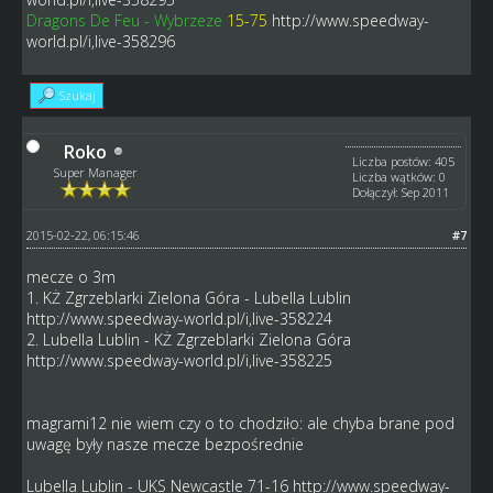
Dragons De Feu - Wybrzeze
15-75
http://www.speedway-
world.pl/i,live-358296
Szukaj
Roko
Liczba postów: 405
Super Manager
Liczba wątków: 0
Dołączył: Sep 2011
2015-02-22, 06:15:46
#7
mecze o 3m
1. KŻ Zgrzeblarki Zielona Góra - Lubella Lublin
http://www.speedway-world.pl/i,live-358224
2. Lubella Lublin - KŻ Zgrzeblarki Zielona Góra
http://www.speedway-world.pl/i,live-358225
magrami12 nie wiem czy o to chodziło: ale chyba brane pod
uwagę były nasze mecze bezpośrednie
Lubella Lublin - UKS Newcastle 71-16
http://www.speedway-