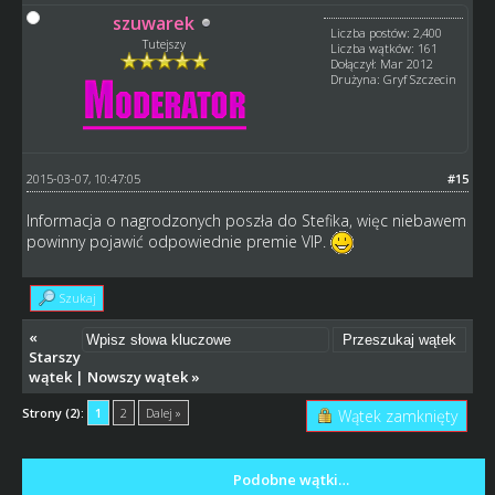
szuwarek
Liczba postów: 2,400
Tutejszy
Liczba wątków: 161
Dołączył: Mar 2012
Drużyna: Gryf Szczecin
2015-03-07, 10:47:05
#15
Informacja o nagrodzonych poszła do Stefika, więc niebawem
powinny pojawić odpowiednie premie VIP.
Szukaj
«
Starszy
wątek
|
Nowszy wątek
»
Strony (2):
1
2
Dalej »
Wątek zamknięty
Podobne wątki…