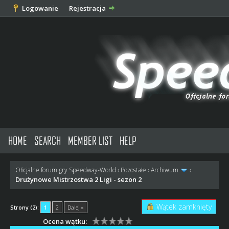
Logowanie
Rejestracja
HOME
SEARCH
MEMBER LIST
HELP
Oficjalne forum gry Speedway-World
›
Pozostałe
›
Archiwum
›
Drużynowe Mistrzostwa 2 Ligi - sezon 2
Wątek zamknięty
Strony (2):
1
2
Dalej »
Ocena wątku: