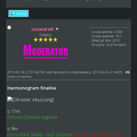
Szukaj
szuwarek
Liczba postów: 2,400
Tutejszy
Liczba wątków: 161
Dołączył: Mar 2012
Drużyna: Gryf Szczecin
2015-02-18, 21:37:42
#6
(Ten post był ostatnio modyfikowany: 2015-03-04, 21:40:05
przez
szuwarek
.)
Harmonogram finałów
o 11m
Polonia Osielsko wygrana
o 9m
Ostrowskie Diabły - Gryf Szczecin
obustronny walkower za