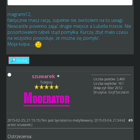
magrami12,
faktycznie masz rację, zupełnie nie zwróciłem na to uwagi.
Newcastle powinno zająć drugie miejsce a Lubella trzecie. Nie
posortowałem tabeli stąd pomyłka. Kurczę zbyt mało czasu
na wszystko powoduje, że można się pomylić.
Moja kulpa ...
Szukaj
szuwarek
Liczba postów: 2,400
Tutejszy
Liczba wątków: 161
Dołączył: Mar 2012
Drużyna: Gryf Szczecin
2015-02-25, 21:15:15
#9
(Ten post był ostatnio modyfikowany: 2015-03-04, 21:34:42
przez
szuwarek
.)
Ostrzeżenia: