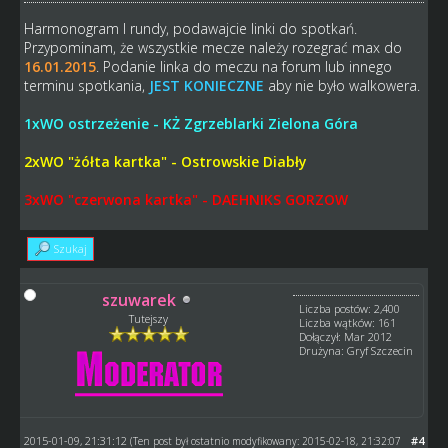
Harmonogram I rundy, podawajcie linki do spotkań.
Przypominam, że wszystkie mecze należy rozegrać max do
16.01.2015
. Podanie linka do meczu na forum lub innego
terminu spotkania,
JEST KONIECZNE
aby nie było walkowera.
1xWO ostrzeżenie - KŻ Zgrzeblarki Zielona Góra
2xWO "żółta kartka" - Ostrowskie Diabły
3xWO "czerwona kartka" - DAEHNIKS GORZOW
Szukaj
szuwarek
Liczba postów: 2,400
Tutejszy
Liczba wątków: 161
Dołączył: Mar 2012
Drużyna: Gryf Szczecin
2015-01-09, 21:31:12
#4
(Ten post był ostatnio modyfikowany: 2015-02-18, 21:32:07