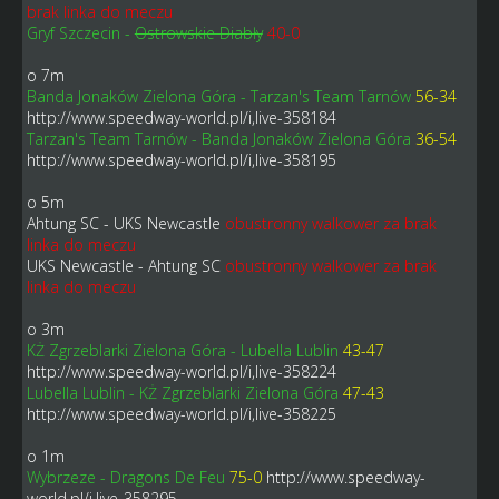
brak linka do meczu
Gryf Szczecin -
Ostrowskie Diabły
40-0
o 7m
Banda Jonaków Zielona Góra - Tarzan's Team Tarnów
56-34
http://www.speedway-world.pl/i,live-358184
Tarzan's Team Tarnów - Banda Jonaków Zielona Góra
36-54
http://www.speedway-world.pl/i,live-358195
o 5m
Ahtung SC - UKS Newcastle
obustronny walkower za brak
linka do meczu
UKS Newcastle - Ahtung SC
obustronny walkower za brak
linka do meczu
o 3m
KŻ Zgrzeblarki Zielona Góra - Lubella Lublin
43-47
http://www.speedway-world.pl/i,live-358224
Lubella Lublin - KŻ Zgrzeblarki Zielona Góra
47-43
http://www.speedway-world.pl/i,live-358225
o 1m
Wybrzeze - Dragons De Feu
75-0
http://www.speedway-
world.pl/i,live-358295