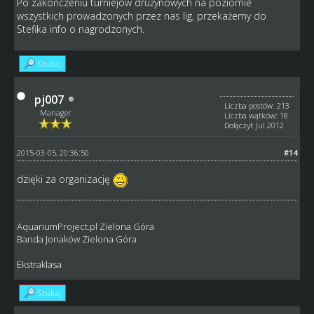
Po zakończeniu turniejów drużynowych na poziomie
wszystkich prowadzonych przez nas lig, przekażemy do
Stefika info o nagrodzonych.
Szukaj
pj007
Liczba postów: 213
Manager
Liczba wątków: 18
Dołączył: Jul 2012
2015-03-05, 20:36:50
#14
dzięki za organizację
AquariumProject.pl Zielona Góra
Banda Jonaków Zielona Góra
Ekstraklasa
Szukaj