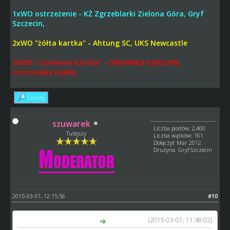
1xWO ostrzeżenie - KŻ Zgrzeblarki Zielona Góra, Gryf
Szczecin,
2xWO "żółta kartka" - Ahtung SC, UKS Newcastle
3xWO "czerwona kartka" - DAEHNIKS GORZOW,
Ostrowskie Diabły
Szukaj
szuwarek
Liczba postów: 2,400
Tutejszy
Liczba wątków: 161
Dołączył: Mar 2012
Drużyna: Gryf Szczecin
2015-03-01, 12:15:56
#10
(2015-03-01, 11:48:02)
magrami12 napisał(a):