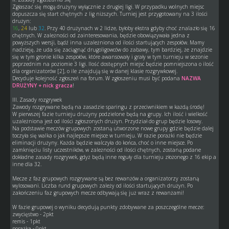
Zgłaszać się mogą drużyny wyłącznie z drugiej ligi. W przypadku wolnych miejsc
dopuszcza się start chętnych z lig niższych. Turniej jest przygotowany na 3 ilości
drużyn:
16
,
24
lub
32
. Przy 40 drużynach w 2 lidze, byłoby ekstra gdyby choć znalazło się 16
chętnych. W zależności od zainteresowania, będzie obowiązywała jedna z
powyższych wersji, bądź inna uzależniona od ilości startujących zespołów. Mamy
nadzieję, że uda się zaciągnąć drugoligowców do zabawy, tym bardziej, że znajdzie
się w tym gronie kilka zespołów, które awansowały i grały w tym turnieju w sezonie
poprzednim na poziomie 3 ligi. Ilość dostępnych miejsc będzie pomniejszona o ilość
dla organizatorów [2], o ile znajdują się w danej klasie rozgrywkowej.
Decyduje kolejność zgłoszeń na forum. W zgłoszeniu musi być podana
NAZWA
DRUŻYNY + nick gracza
!
III. Zasady rozgrywek
Zawody rozgrywane będą na zasadzie sparingu z przeciwnikiem w każdą środę!
W pierwszej fazie turnieju drużyny podzielone będą na grupy. Ich ilość i wielkość
uzależniona jest od ilości zgłoszonych drużyn. Przydział do grup będzie losowy.
Na podstawie meczów grupowych zostaną utworzone nowe grupy gdzie będzie dalej
toczyła się walka o jak najlepsze miejsce w turnieju. W razie porażki nie będzie
eliminacji drużyny. Każda będzie walczyła do końca, choć o inne miejsce. Po
zamknięciu listy uczestników, w zależności od ilości chętnych, zostaną podane
dokładne zasady rozgrywek, gdyż będą inne reguły dla turnieju złożonego z 16 ekip a
inne dla 32.
Mecze z faz grupowych rozgrywane są bez rewanżów a organizatorzy zostaną
wylosowani. Liczba rund grupowych zależy od ilości startujących drużyn. Po
zakończeniu faz grupowych mecze odbywają się już wraz z rewanżami!
W fazie grupowej o wyniku decydują punkty zdobywane za poszczególne mecze:
zwycięstwo - 2pkt
remis - 1pkt
porażka - 0pkt