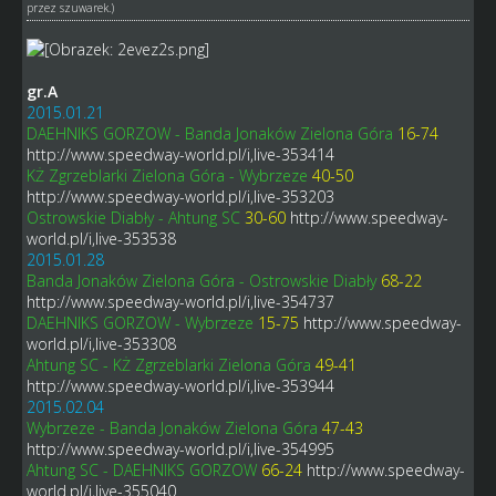
przez
szuwarek
.)
gr.A
2015.01.21
DAEHNIKS GORZOW - Banda Jonaków Zielona Góra
16-74
http://www.speedway-world.pl/i,live-353414
KŻ Zgrzeblarki Zielona Góra - Wybrzeze
40-50
http://www.speedway-world.pl/i,live-353203
Ostrowskie Diabły - Ahtung SC
30-60
http://www.speedway-
world.pl/i,live-353538
2015.01.28
Banda Jonaków Zielona Góra - Ostrowskie Diabły
68-22
http://www.speedway-world.pl/i,live-354737
DAEHNIKS GORZOW - Wybrzeze
15-75
http://www.speedway-
world.pl/i,live-353308
Ahtung SC - KŻ Zgrzeblarki Zielona Góra
49-41
http://www.speedway-world.pl/i,live-353944
2015.02.04
Wybrzeze - Banda Jonaków Zielona Góra
47-43
http://www.speedway-world.pl/i,live-354995
Ahtung SC - DAEHNIKS GORZOW
66-24
http://www.speedway-
world.pl/i,live-355040