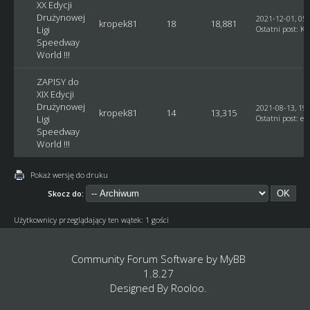
XX Edycji
Drużynowej
2021-12-01, 05:
kropek81
18
18,881
Ligi
Ostatni post
:
Ku
Speedway
World !!!
ZAPISY do
XIX Edycji
Drużynowej
2021-08-13, 19:
kropek81
14
13,315
Ligi
Ostatni post
:
et
Speedway
World !!!
Pokaż wersję do druku
Skocz do:
Użytkownicy przeglądający ten wątek: 1 gości
Community Forum Software by
MyBB
1.8.27
Designed By
Rooloo
.