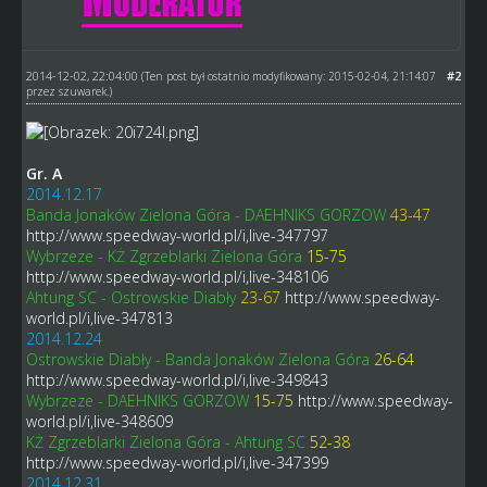
2014-12-02, 22:04:00
#2
(Ten post był ostatnio modyfikowany: 2015-02-04, 21:14:07
przez
szuwarek
.)
Gr. A
2014.12.17
Banda Jonaków Zielona Góra - DAEHNIKS GORZOW
43-47
http://www.speedway-world.pl/i,live-347797
Wybrzeze - KŻ Zgrzeblarki Zielona Góra
15-75
http://www.speedway-world.pl/i,live-348106
Ahtung SC - Ostrowskie Diabły
23-67
http://www.speedway-
world.pl/i,live-347813
2014.12.24
Ostrowskie Diabły - Banda Jonaków Zielona Góra
26-64
http://www.speedway-world.pl/i,live-349843
Wybrzeze - DAEHNIKS GORZOW
15-75
http://www.speedway-
world.pl/i,live-348609
KŻ Zgrzeblarki Zielona Góra - Ahtung SC
52-38
http://www.speedway-world.pl/i,live-347399
2014.12.31