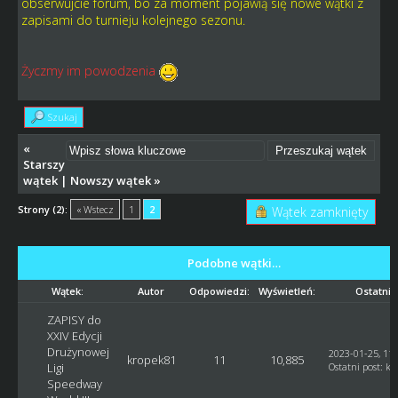
obserwujcie forum, bo za moment pojawią się nowe wątki z
zapisami do turnieju kolejnego sezonu.
Życzmy im powodzenia
Szukaj
«
Starszy
wątek
|
Nowszy wątek
»
Strony (2):
« Wstecz
1
2
Wątek zamknięty
Podobne wątki…
Wątek:
Autor
Odpowiedzi:
Wyświetleń:
Ostatni 
ZAPISY do
XXIV Edycji
Drużynowej
2023-01-25, 11:
kropek81
11
10,885
Ligi
Ostatni post
:
kr
Speedway