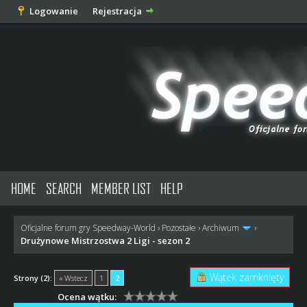
Logowanie
Rejestracja
HOME
SEARCH
MEMBER LIST
HELP
Oficjalne forum gry Speedway-World
›
Pozostałe
›
Archiwum
›
Drużynowe Mistrzostwa 2 Ligi - sezon 2
Wątek zamknięty
Strony (2):
« Wstecz
1
2
Ocena wątku: