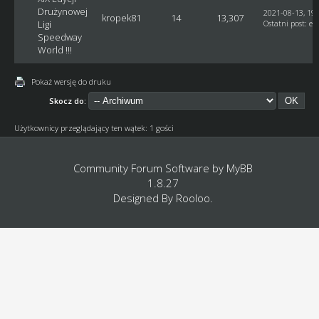
Drużynowej
2021-08-13, 19:
kropek81
14
13,307
Ligi
Ostatni post
:
et
Speedway
World !!!
Pokaż wersję do druku
Skocz do:
Użytkownicy przeglądający ten wątek: 1 gości
Community Forum Software by
MyBB
1.8.27
Designed By
Rooloo
.