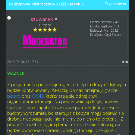
Drużynowe Mistrzostwa 2 Ligi - sezon 2
Tryb drzewa
szuwarek
Liczba postów: 2,400
Tutejszy
Liczba wątków: 161
Dołączył: Mar 2012
Drużyna: Gryf Szczecin
2015-03-28, 15:17:37
#16
WAŻNE!!
Z przyjemnością informujemy, że turniej dla drużyn 2-ligowych
będzie kontynuowany. Pałeczkę po nas przejmują gracze:
betard
oraz
XXX46
, którzy stają się od tej chwili
organizatorami turnieju. Na pewno wniosą do gry powiew
świeżości oraz zapał a także nowe pomysły. Jednocześnie
bądźmy wyrozumiali, bo startując z kopyta mogą pojawić się
drobne niedociągnięcia, nie miejmy do nich o to pretensji. Z
pewnością szybko ogarną temat i zarządzanie całością, co
będzie owocowało sprawną obsługą turnieju. Czekajcie i