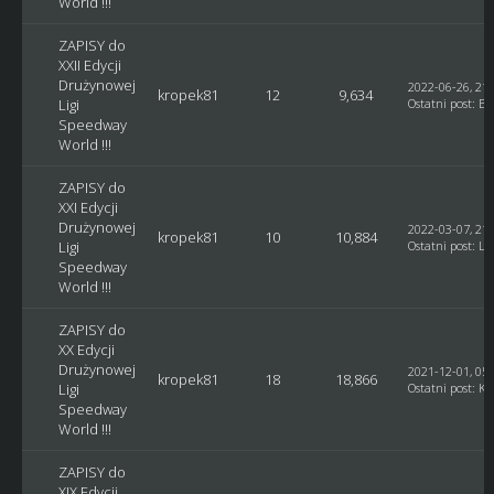
World !!!
ZAPISY do
XXII Edycji
Drużynowej
2022-06-26, 21:
kropek81
12
9,634
Ligi
Ostatni post
:
Bl
Speedway
World !!!
ZAPISY do
XXI Edycji
Drużynowej
2022-03-07, 21:
kropek81
10
10,884
Ligi
Ostatni post
:
Lu
Speedway
World !!!
ZAPISY do
XX Edycji
Drużynowej
2021-12-01, 05:
kropek81
18
18,866
Ligi
Ostatni post
:
Ku
Speedway
World !!!
ZAPISY do
XIX Edycji