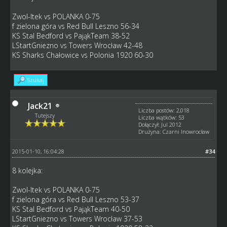
Zwol-Itek vs POLANKA 0-75
f zielona góra vs Red Bull Leszno 56-34
KS Stal Bedford vs PająkTeam 38-52
LStartGniezno vs Towers Wrocław 42-48
KS Sharks Chałowice vs Polonia 1920 60-30
Szukaj
Jack21
Liczba postów: 2,018
Tutejszy
Liczba wątków: 53
Dołączył: Jul 2012
Drużyna: Czarni Inowrocław
2015-01-10, 16:04:28
#34
8 kolejka:
Zwol-Itek vs POLANKA 0-75
f zielona góra vs Red Bull Leszno 53-37
KS Stal Bedford vs PająkTeam 40-50
LStartGniezno vs Towers Wrocław 37-53