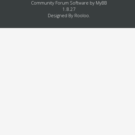
Community Forum Software by
MyBB
1.8.27
Designed By
Rooloo
.