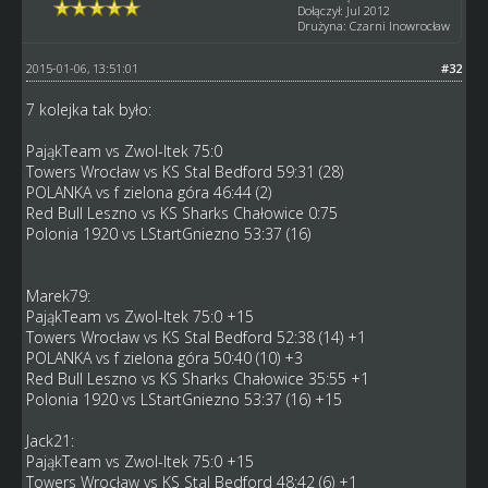
Dołączył: Jul 2012
Drużyna: Czarni Inowrocław
2015-01-06, 13:51:01
#32
7 kolejka tak było:
PająkTeam vs Zwol-Itek 75:0
Towers Wrocław vs KS Stal Bedford 59:31 (28)
POLANKA vs f zielona góra 46:44 (2)
Red Bull Leszno vs KS Sharks Chałowice 0:75
Polonia 1920 vs LStartGniezno 53:37 (16)
Marek79:
PająkTeam vs Zwol-Itek 75:0 +15
Towers Wrocław vs KS Stal Bedford 52:38 (14) +1
POLANKA vs f zielona góra 50:40 (10) +3
Red Bull Leszno vs KS Sharks Chałowice 35:55 +1
Polonia 1920 vs LStartGniezno 53:37 (16) +15
Jack21:
PająkTeam vs Zwol-Itek 75:0 +15
Towers Wrocław vs KS Stal Bedford 48:42 (6) +1