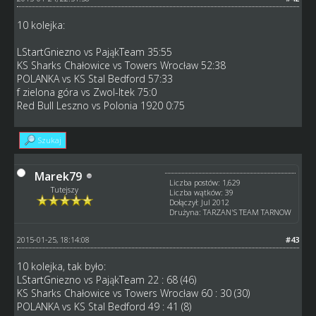
10 kolejka:
LStartGniezno vs PająkTeam 35:55
KS Sharks Chałowice vs Towers Wrocław 52:38
POLANKA vs KS Stal Bedford 57:33
f zielona góra vs Zwol-Itek 75:0
Red Bull Leszno vs Polonia 1920 0:75
Szukaj
Marek79
Liczba postów: 1,629
Tutejszy
Liczba wątków: 39
Dołączył: Jul 2012
Drużyna: TARZAN'S TEAM TARNOW
2015-01-25, 18:14:08
#43
10 kolejka, tak było:
LStartGniezno vs PająkTeam 22 : 68 (46)
KS Sharks Chałowice vs Towers Wrocław 60 : 30 (30)
POLANKA vs KS Stal Bedford 49 : 41 (8)