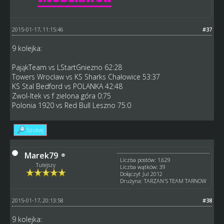
2015-01-17, 11:15:46
#37
9 kolejka:
PająkTeam vs LStartGniezno 62:28
Towers Wrocław vs KS Sharks Chałowice 53:37
KS Stal Bedford vs POLANKA 42:48
Zwol-Itek vs f zielona góra 0:75
Polonia 1920 vs Red Bull Leszno 75:0
Szukaj
Marek79
Liczba postów: 1,629
Tutejszy
Liczba wątków: 39
Dołączył: Jul 2012
Drużyna: TARZAN'S TEAM TARNOW
2015-01-17, 20:13:58
#38
9 kolejka: