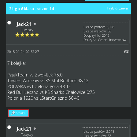
3 liga 6 klasa - sezon 14
Tryb drzewa
Jack21
Liczba postów: 2,018
Tutejszy
Liczba wątków: 53
Dołączył: Jul 2012
Drużyna: Czarni Inowrocław
2015-01-04, 00:52:27
#31
7 kolejka:
PająkTeam vs Zwol-Itek 75:0
Towers Wrocław vs KS Stal Bedford 48:42
POLANKA vs f zielona góra 48:42
Red Bull Leszno vs KS Sharks Chałowice 0:75
Polonia 1920 vs LStartGniezno 50:40
Szukaj
Jack21
Liczba postów: 2,018
Tutejszy
Liczba wątków: 53