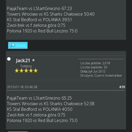
PająkTeam vs LStartGniezno 67:23
Towers Wrocław vs KS Sharks Chałowice 50:40
KS Stal Bedford vs POLANKA 39:51
Zwol-Itek vs f zielona góra 0:75
Polonia 1920 vs Red Bull Leszno 75:0
Szukaj
Jack21
Liczba postów: 2,018
Tutejszy
Liczba wątków: 53
Dołączył: Jul 2012
Drużyna: Czarni Inowrocław
2015-01-18, 03:40:28
#39
PająkTeam vs LStartGniezno 65:25
Towers Wrocław vs KS Sharks Chałowice 52:38
KS Stal Bedford vs POLANKA 40:50
Zwol-Itek vs f zielona góra 0:75
Polonia 1920 vs Red Bull Leszno 75:0