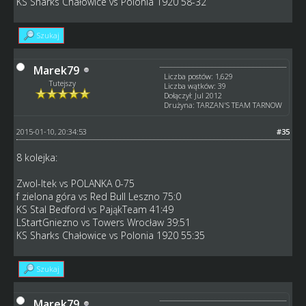
KS Sharks Chałowice vs Polonia 1920 58-32
Szukaj
Marek79
Liczba postów: 1,629
Tutejszy
Liczba wątków: 39
Dołączył: Jul 2012
Drużyna: TARZAN'S TEAM TARNOW
2015-01-10, 20:34:53
#35
8 kolejka:
Zwol-Itek vs POLANKA 0-75
f zielona góra vs Red Bull Leszno 75:0
KS Stal Bedford vs PająkTeam 41:49
LStartGniezno vs Towers Wrocław 39:51
KS Sharks Chałowice vs Polonia 1920 55:35
Szukaj
Marek79