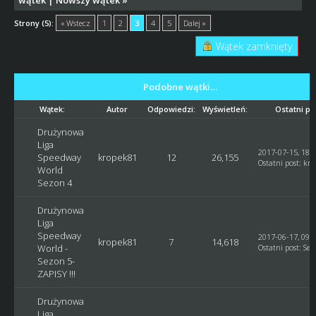
wątek
|
Nowszy wątek
»
Strony (5):
« Wstecz
1
2
3
4
5
Dalej »
Wątek zamknięty
Podobne wątki…
Wątek:
Autor
Odpowiedzi:
Wyświetleń:
Ostatni po
Drużynowa
Liga
2017-07-15, 18:
Speedway
kropek81
12
26,155
Ostatni post
:
kro
World
Sezon 4
Drużynowa
Liga
Speedway
2017-06-17, 09:
kropek81
7
14,618
World -
Ostatni post
:
Seb
Sezon 5-
ZAPISY !!!
Drużynowa
Liga