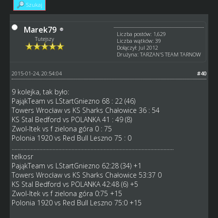
Szukaj
Marek79
Liczba postów: 1,629
Tutejszy
Liczba wątków: 39
Dołączył: Jul 2012
Drużyna: TARZAN'S TEAM TARNOW
2015-01-24, 20:54:04
#40
9 kolejka, tak było:
PająkTeam vs LStartGniezno 68 : 22 (46)
Towers Wrocław vs KS Sharks Chałowice 36 : 54
KS Stal Bedford vs POLANKA 41 : 49 (8)
Zwol-Itek vs f zielona góra 0 : 75
Polonia 1920 vs Red Bull Leszno 75 : 0
...............................................................................................................
telkosr
PająkTeam vs LStartGniezno 62:28 (34) +1
Towers Wrocław vs KS Sharks Chałowice 53:37 0
KS Stal Bedford vs POLANKA 42:48 (6) +5
Zwol-Itek vs f zielona góra 0:75 +15
Polonia 1920 vs Red Bull Leszno 75:0 +15