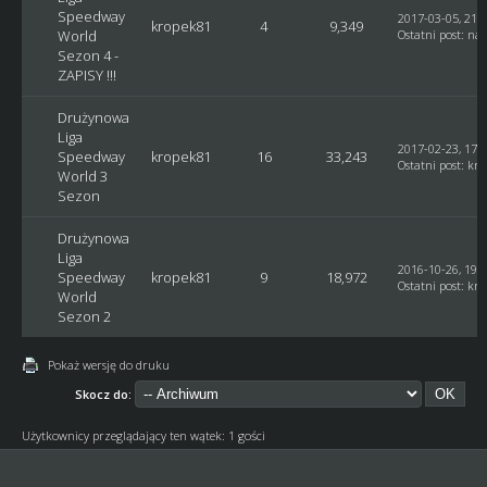
Speedway
2017-03-05, 21:
kropek81
4
9,349
World
Ostatni post
:
naz
Sezon 4 -
ZAPISY !!!
Drużynowa
Liga
2017-02-23, 17:
Speedway
kropek81
16
33,243
Ostatni post
:
kro
World 3
Sezon
Drużynowa
Liga
2016-10-26, 19:
Speedway
kropek81
9
18,972
Ostatni post
:
kro
World
Sezon 2
Pokaż wersję do druku
Skocz do:
Użytkownicy przeglądający ten wątek: 1 gości