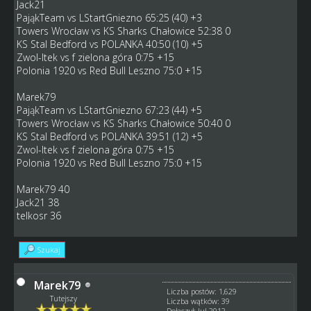
Jack21
PająkTeam vs LStartGniezno 65:25 (40) +3
Towers Wrocław vs KS Sharks Chałowice 52:38 0
KS Stal Bedford vs POLANKA 40:50 (10) +5
Zwol-Itek vs f zielona góra 0:75 +15
Polonia 1920 vs Red Bull Leszno 75:0 +15
Marek79
PająkTeam vs LStartGniezno 67:23 (44) +5
Towers Wrocław vs KS Sharks Chałowice 50:40 0
KS Stal Bedford vs POLANKA 39:51 (12) +5
Zwol-Itek vs f zielona góra 0:75 +15
Polonia 1920 vs Red Bull Leszno 75:0 +15
Marek79 40
Jack21 38
telkosr 36
Szukaj
Marek79
Liczba postów: 1,629
Tutejszy
Liczba wątków: 39
Dołączył: Jul 2012