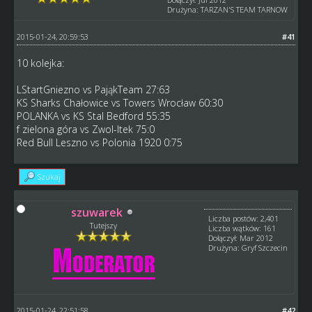
Drużyna: TARZAN'S TEAM TARNOW
2015-01-24, 20:59:53
#41
10 kolejka:
LStartGniezno vs PająkTeam 27:63
KS Sharks Chałowice vs Towers Wrocław 60:30
POLANKA vs KS Stal Bedford 55:35
f zielona góra vs Zwol-Itek 75:0
Red Bull Leszno vs Polonia 1920 0:75
Szukaj
szuwarek
Liczba postów: 2,401
Tutejszy
Liczba wątków: 161
Dołączył: Mar 2012
Drużyna: Gryf Szczecin
2015-01-24, 22:51:58
#42