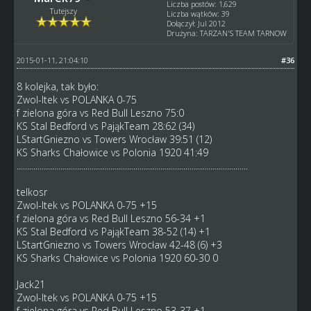
Liczba postów: 1,629
Tutejszy
Liczba wątków: 39
Dołączył: Jul 2012
Drużyna: TARZAN'S TEAM TARNOW
2015-01-11, 21:04:10
#36
8 kolejka, tak było:
Zwol-Itek vs POLANKA 0-75
f zielona góra vs Red Bull Leszno 75:0
KS Stal Bedford vs PająkTeam 28:62 (34)
LStartGniezno vs Towers Wrocław 39:51 (12)
KS Sharks Chałowice vs Polonia 1920 41:49
...............................................................................................................
telkosr
Zwol-Itek vs POLANKA 0-75 +15
f zielona góra vs Red Bull Leszno 56-34 +1
KS Stal Bedford vs PająkTeam 38-52 (14) +1
LStartGniezno vs Towers Wrocław 42-48 (6) +3
KS Sharks Chałowice vs Polonia 1920 60-30 0
Jack21
Zwol-Itek vs POLANKA 0-75 +15
f zielona góra vs Red Bull Leszno 53-37 +1