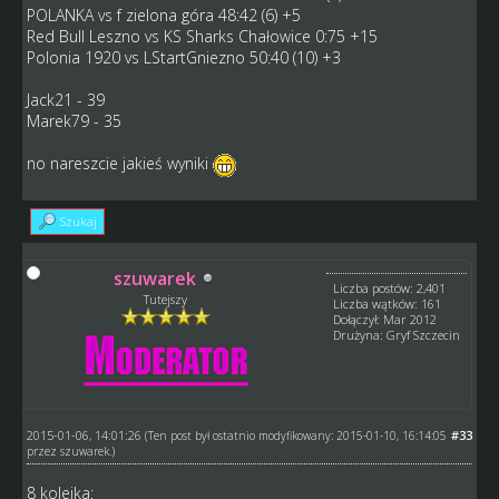
POLANKA vs f zielona góra 48:42 (6) +5
Red Bull Leszno vs KS Sharks Chałowice 0:75 +15
Polonia 1920 vs LStartGniezno 50:40 (10) +3
Jack21 - 39
Marek79 - 35
no nareszcie jakieś wyniki
Szukaj
szuwarek
Liczba postów: 2,401
Tutejszy
Liczba wątków: 161
Dołączył: Mar 2012
Drużyna: Gryf Szczecin
2015-01-06, 14:01:26
#33
(Ten post był ostatnio modyfikowany: 2015-01-10, 16:14:05
przez
szuwarek
.)
8 kolejka: