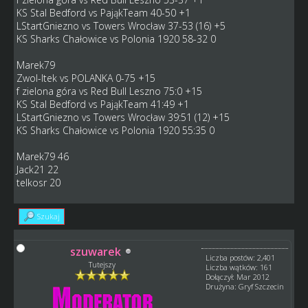
KS Stal Bedford vs PająkTeam 40-50 +1
LStartGniezno vs Towers Wrocław 37-53 (16) +5
KS Sharks Chałowice vs Polonia 1920 58-32 0
Marek79
Zwol-Itek vs POLANKA 0-75 +15
f zielona góra vs Red Bull Leszno 75:0 +15
KS Stal Bedford vs PająkTeam 41:49 +1
LStartGniezno vs Towers Wrocław 39:51 (12) +15
KS Sharks Chałowice vs Polonia 1920 55:35 0
Marek79 46
Jack21 22
telkosr 20
Szukaj
szuwarek
Liczba postów: 2,401
Tutejszy
Liczba wątków: 161
Dołączył: Mar 2012
Drużyna: Gryf Szczecin