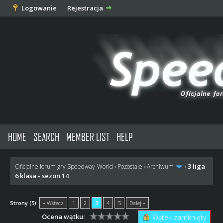
Logowanie
Rejestracja
HOME
SEARCH
MEMBER LIST
HELP
3 liga
Oficjalne forum gry Speedway-World
›
Pozostałe
›
Archiwum
›
6 klasa - sezon 14
Strony (5):
« Wstecz
1
2
3
4
5
Dalej »
Ocena wątku:
Wątek zamknięty