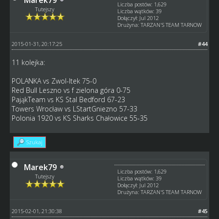
Liczba postów: 1,629
Tutejszy
Liczba wątków: 39
Dołączył: Jul 2012
Drużyna: TARZAN'S TEAM TARNOW
2015-01-31, 20:17:25
#44
11 kolejka:
POLANKA vs Zwol-Itek 75-0
Red Bull Leszno vs f zielona góra 0-75
PająkTeam vs KS Stal Bedford 67-23
Towers Wrocław vs LStartGniezno 57-33
Polonia 1920 vs KS Sharks Chałowice 55-35
Szukaj
Marek79
Liczba postów: 1,629
Tutejszy
Liczba wątków: 39
Dołączył: Jul 2012
Drużyna: TARZAN'S TEAM TARNOW
2015-02-01, 21:30:38
#45