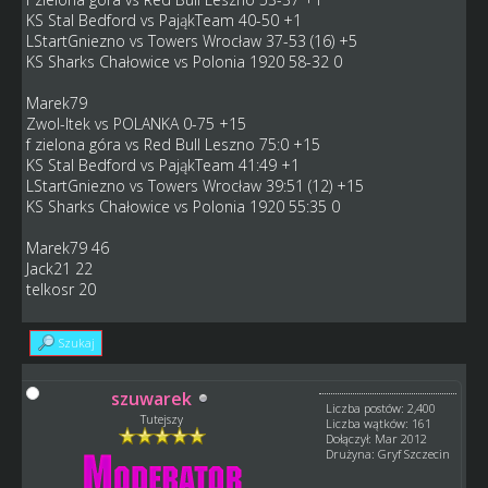
KS Stal Bedford vs PająkTeam 40-50 +1
LStartGniezno vs Towers Wrocław 37-53 (16) +5
KS Sharks Chałowice vs Polonia 1920 58-32 0
Marek79
Zwol-Itek vs POLANKA 0-75 +15
f zielona góra vs Red Bull Leszno 75:0 +15
KS Stal Bedford vs PająkTeam 41:49 +1
LStartGniezno vs Towers Wrocław 39:51 (12) +15
KS Sharks Chałowice vs Polonia 1920 55:35 0
Marek79 46
Jack21 22
telkosr 20
Szukaj
szuwarek
Liczba postów: 2,400
Tutejszy
Liczba wątków: 161
Dołączył: Mar 2012
Drużyna: Gryf Szczecin