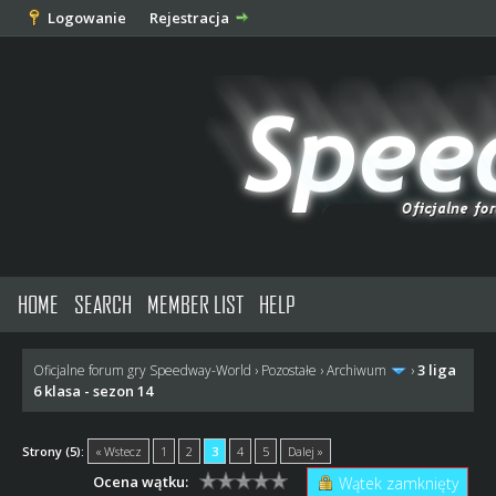
Logowanie
Rejestracja
HOME
SEARCH
MEMBER LIST
HELP
3 liga
Oficjalne forum gry Speedway-World
›
Pozostałe
›
Archiwum
›
6 klasa - sezon 14
Strony (5):
« Wstecz
1
2
3
4
5
Dalej »
Ocena wątku:
Wątek zamknięty