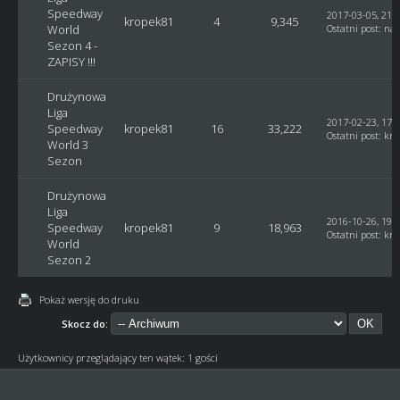
Speedway
2017-03-05, 21:
kropek81
4
9,345
World
Ostatni post
:
naz
Sezon 4 -
ZAPISY !!!
Drużynowa
Liga
2017-02-23, 17:
Speedway
kropek81
16
33,222
Ostatni post
:
kro
World 3
Sezon
Drużynowa
Liga
2016-10-26, 19:
Speedway
kropek81
9
18,963
Ostatni post
:
kro
World
Sezon 2
Pokaż wersję do druku
Skocz do:
Użytkownicy przeglądający ten wątek: 1 gości