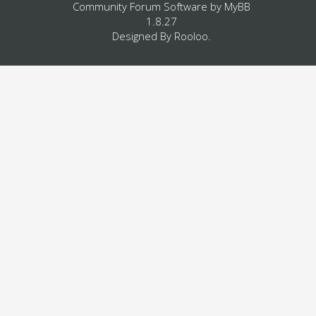
Community Forum Software by
MyBB
1.8.27
Designed By
Rooloo
.