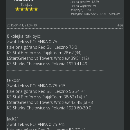
Liczba postów: 1,629
Tutejszy
Liczba wątków: 39
Dołączył: Jul 2012
Drużyna: TARZAN'S TEAM TARNOW
2015-01-11, 21:04:10
#36
8 kolejka, tak było:
Zwol-Itek vs POLANKA 0-75
f zielona góra vs Red Bull Leszno 75:0
KS Stal Bedford vs PająkTeam 28:62 (34)
LStartGniezno vs Towers Wrocław 39:51 (12)
KS Sharks Chałowice vs Polonia 1920 41:49
...............................................................................................................
telkosr
Zwol-Itek vs POLANKA 0-75 +15
f zielona góra vs Red Bull Leszno 56-34 +1
KS Stal Bedford vs PająkTeam 38-52 (14) +1
LStartGniezno vs Towers Wrocław 42-48 (6) +3
KS Sharks Chałowice vs Polonia 1920 60-30 0
Jack21
Zwol-Itek vs POLANKA 0-75 +15
f zielona góra vs Red Bull Leszno 53-37 +1