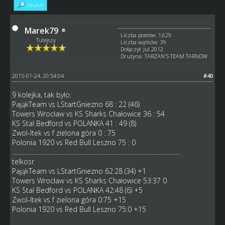
Szukaj
Marek79
Liczba postów: 1,629
Tutejszy
Liczba wątków: 39
Dołączył: Jul 2012
Drużyna: TARZAN'S TEAM TARNOW
2015-01-24, 20:54:04
#40
9 kolejka, tak było:
PająkTeam vs LStartGniezno 68 : 22 (46)
Towers Wrocław vs KS Sharks Chałowice 36 : 54
KS Stal Bedford vs POLANKA 41 : 49 (8)
Zwol-Itek vs f zielona góra 0 : 75
Polonia 1920 vs Red Bull Leszno 75 : 0
...............................................................................................................
telkosr
PająkTeam vs LStartGniezno 62:28 (34) +1
Towers Wrocław vs KS Sharks Chałowice 53:37 0
KS Stal Bedford vs POLANKA 42:48 (6) +5
Zwol-Itek vs f zielona góra 0:75 +15
Polonia 1920 vs Red Bull Leszno 75:0 +15