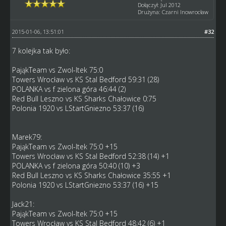
Dołączył: Jul 2012
Drużyna: Czarni Inowrocław
2015-01-06, 13:51:01
#32
7 kolejka tak było:
PająkTeam vs Zwol-Itek 75:0
Towers Wrocław vs KS Stal Bedford 59:31 (28)
POLANKA vs f zielona góra 46:44 (2)
Red Bull Leszno vs KS Sharks Chałowice 0:75
Polonia 1920 vs LStartGniezno 53:37 (16)
Marek79:
PająkTeam vs Zwol-Itek 75:0 +15
Towers Wrocław vs KS Stal Bedford 52:38 (14) +1
POLANKA vs f zielona góra 50:40 (10) +3
Red Bull Leszno vs KS Sharks Chałowice 35:55 +1
Polonia 1920 vs LStartGniezno 53:37 (16) +15
Jack21:
PająkTeam vs Zwol-Itek 75:0 +15
Towers Wrocław vs KS Stal Bedford 48:42 (6) +1