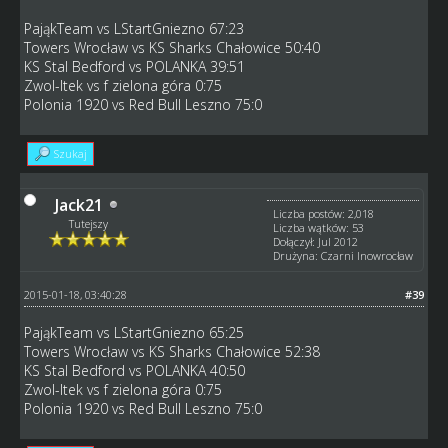
PająkTeam vs LStartGniezno 67:23
Towers Wrocław vs KS Sharks Chałowice 50:40
KS Stal Bedford vs POLANKA 39:51
Zwol-Itek vs f zielona góra 0:75
Polonia 1920 vs Red Bull Leszno 75:0
Szukaj
Jack21
Liczba postów: 2,018
Tutejszy
Liczba wątków: 53
Dołączył: Jul 2012
Drużyna: Czarni Inowrocław
2015-01-18, 03:40:28
#39
PająkTeam vs LStartGniezno 65:25
Towers Wrocław vs KS Sharks Chałowice 52:38
KS Stal Bedford vs POLANKA 40:50
Zwol-Itek vs f zielona góra 0:75
Polonia 1920 vs Red Bull Leszno 75:0