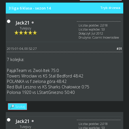
3 liga 6 klasa - sezon 14
Tryb drzewa
Jack21
Liczba postów: 2,018
Tutejszy
Liczba wątków: 53
Dołączył: Jul 2012
Drużyna: Czarni Inowrocław
2015-01-04, 00:52:27
#31
7 kolejka:
PająkTeam vs Zwol-Itek 75:0
Towers Wrocław vs KS Stal Bedford 48:42
POLANKA vs f zielona góra 48:42
Red Bull Leszno vs KS Sharks Chałowice 0:75
Polonia 1920 vs LStartGniezno 50:40
Szukaj
Jack21
Liczba postów: 2,018
Tutejszy
Liczba wątków: 53