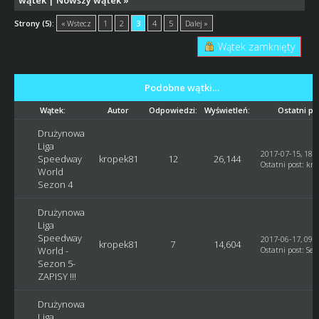
wątek
|
Nowszy wątek
»
Strony (5):
« Wstecz
1
2
3
4
5
Dalej »
Wątek zamknięty
Podobne wątki…
Wątek:
Autor
Odpowiedzi:
Wyświetleń:
Ostatni po
Drużynowa
Liga
2017-07-15, 18:
Speedway
kropek81
12
26,144
Ostatni post
:
kro
World
Sezon 4
Drużynowa
Liga
Speedway
2017-06-17, 09:
kropek81
7
14,604
World -
Ostatni post
:
Seb
Sezon 5-
ZAPISY !!!
Drużynowa
Liga