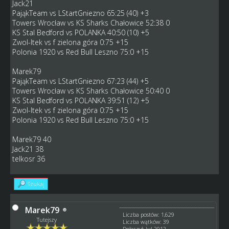
Jack21
PająkTeam vs LStartGniezno 65:25 (40) +3
Towers Wrocław vs KS Sharks Chałowice 52:38 0
KS Stal Bedford vs POLANKA 40:50 (10) +5
Zwol-Itek vs f zielona góra 0:75 +15
Polonia 1920 vs Red Bull Leszno 75:0 +15
Marek79
PająkTeam vs LStartGniezno 67:23 (44) +5
Towers Wrocław vs KS Sharks Chałowice 50:40 0
KS Stal Bedford vs POLANKA 39:51 (12) +5
Zwol-Itek vs f zielona góra 0:75 +15
Polonia 1920 vs Red Bull Leszno 75:0 +15
Marek79 40
Jack21 38
telkosr 36
Szukaj
Marek79
Liczba postów: 1,629
Tutejszy
Liczba wątków: 39
Dołączył: Jul 2012