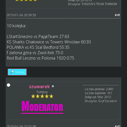
Drużyna: TARZAN'S TEAM TARNOW
2015-01-24, 20:59:53
#41
10 kolejka:
LStartGniezno vs PająkTeam 27:63
KS Sharks Chałowice vs Towers Wrocław 60:30
POLANKA vs KS Stal Bedford 55:35
f zielona góra vs Zwol-Itek 75:0
Red Bull Leszno vs Polonia 1920 0:75
Szukaj
szuwarek
Liczba postów: 2,400
Tutejszy
Liczba wątków: 161
Dołączył: Mar 2012
Drużyna: Gryf Szczecin
2015-01-24, 22:51:58
#42