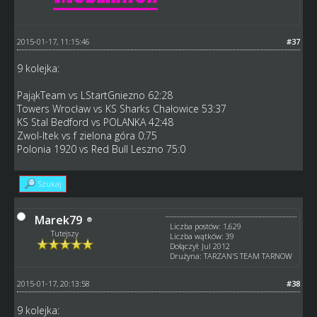
2015-01-17, 11:15:46
#37
9 kolejka:
PająkTeam vs LStartGniezno 62:28
Towers Wrocław vs KS Sharks Chałowice 53:37
KS Stal Bedford vs POLANKA 42:48
Zwol-Itek vs f zielona góra 0:75
Polonia 1920 vs Red Bull Leszno 75:0
Szukaj
Marek79
Liczba postów: 1,629
Tutejszy
Liczba wątków: 39
Dołączył: Jul 2012
Drużyna: TARZAN'S TEAM TARNOW
2015-01-17, 20:13:58
#38
9 kolejka: