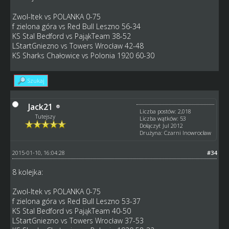
Zwol-Itek vs POLANKA 0-75
f zielona góra vs Red Bull Leszno 56-34
KS Stal Bedford vs PająkTeam 38-52
LStartGniezno vs Towers Wrocław 42-48
KS Sharks Chałowice vs Polonia 1920 60-30
Szukaj
Jack21
Liczba postów: 2,018
Tutejszy
Liczba wątków: 53
Dołączył: Jul 2012
Drużyna: Czarni Inowrocław
2015-01-10, 16:04:28
#34
8 kolejka:
Zwol-Itek vs POLANKA 0-75
f zielona góra vs Red Bull Leszno 53-37
KS Stal Bedford vs PająkTeam 40-50
LStartGniezno vs Towers Wrocław 37-53