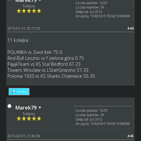
Liczba postów: 1,629
Tutejszy
Liczba wątków: 39
Dołączył: Jul 2012
Drużyna: TARZAN'S TEAM TARNOW
2015-01-31, 20:17:25
#44
11 kolejka:
POLANKA vs Zwol-Itek 75-0
Red Bull Leszno vs f zielona góra 0-75
PająkTeam vs KS Stal Bedford 67-23
Towers Wrocław vs LStartGniezno 57-33
Polonia 1920 vs KS Sharks Chałowice 55-35
Szukaj
Marek79
Liczba postów: 1,629
Tutejszy
Liczba wątków: 39
Dołączył: Jul 2012
Drużyna: TARZAN'S TEAM TARNOW
2015-02-01, 21:30:38
#45