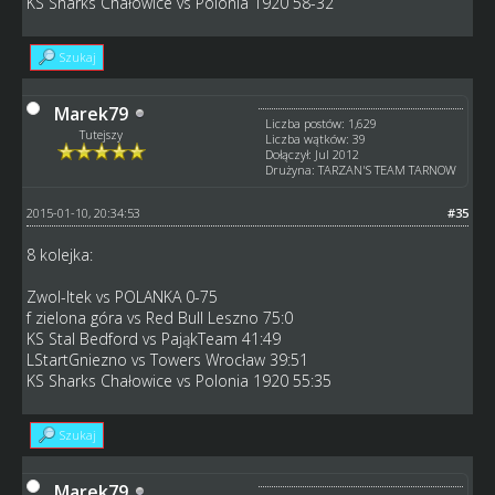
KS Sharks Chałowice vs Polonia 1920 58-32
Szukaj
Marek79
Liczba postów: 1,629
Tutejszy
Liczba wątków: 39
Dołączył: Jul 2012
Drużyna: TARZAN'S TEAM TARNOW
2015-01-10, 20:34:53
#35
8 kolejka:
Zwol-Itek vs POLANKA 0-75
f zielona góra vs Red Bull Leszno 75:0
KS Stal Bedford vs PająkTeam 41:49
LStartGniezno vs Towers Wrocław 39:51
KS Sharks Chałowice vs Polonia 1920 55:35
Szukaj
Marek79