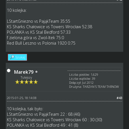
10 kolejka:
LStartGniezno vs PająkTeam 35:55
KS Sharks Chałowice vs Towers Wrocław 52:38
POLANKA vs KS Stal Bedford 57:33
f zielona góra vs Zwol-Itek 75:0
Red Bull Leszno vs Polonia 1920 0:75
Szukaj
Marek79
Liczba postów: 1,629
Tutejszy
Liczba wątków: 39
Dołączył: Jul 2012
Drużyna: TARZAN'S TEAM TARNOW
2015-01-25, 18:14:08
#43
10 kolejka, tak było:
LStartGniezno vs PająkTeam 22 : 68 (46)
KS Sharks Chałowice vs Towers Wrocław 60 : 30 (30)
POLANKA vs KS Stal Bedford 49 : 41 (8)