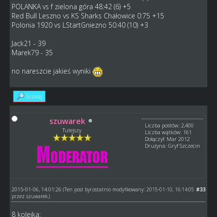
POLANKA vs f zielona góra 48:42 (6) +5
Red Bull Leszno vs KS Sharks Chałowice 0:75 +15
Polonia 1920 vs LStartGniezno 50:40 (10) +3
Jack21 - 39
Marek79 - 35
no nareszcie jakieś wyniki
Szukaj
szuwarek
Liczba postów: 2,400
Tutejszy
Liczba wątków: 161
Dołączył: Mar 2012
Drużyna: Gryf Szczecin
2015-01-06, 14:01:26
#33
(Ten post był ostatnio modyfikowany: 2015-01-10, 16:14:05
przez
szuwarek
.)
8 kolejka: