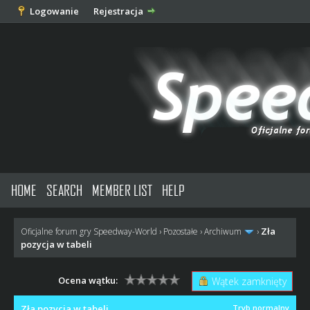
Logowanie
Rejestracja
HOME
SEARCH
MEMBER LIST
HELP
Zła
Oficjalne forum gry Speedway-World
›
Pozostałe
›
Archiwum
›
pozycja w tabeli
Ocena wątku:
Wątek zamknięty
Zła pozycja w tabeli
Tryb normalny