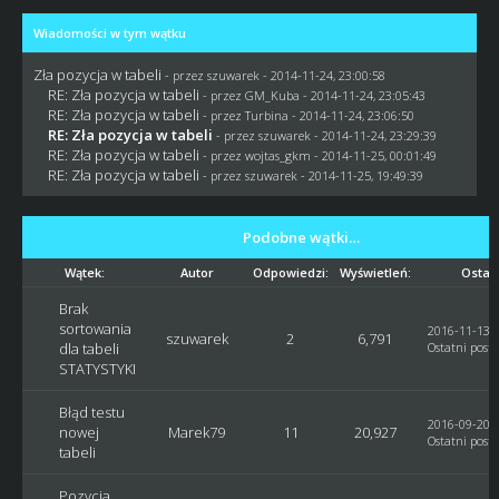
Wiadomości w tym wątku
Zła pozycja w tabeli
- przez
szuwarek
- 2014-11-24, 23:00:58
RE: Zła pozycja w tabeli
- przez
GM_Kuba
- 2014-11-24, 23:05:43
RE: Zła pozycja w tabeli
- przez Turbina - 2014-11-24, 23:06:50
RE: Zła pozycja w tabeli
- przez
szuwarek
- 2014-11-24, 23:29:39
RE: Zła pozycja w tabeli
- przez
wojtas_gkm
- 2014-11-25, 00:01:49
RE: Zła pozycja w tabeli
- przez
szuwarek
- 2014-11-25, 19:49:39
Podobne wątki…
Wątek:
Autor
Odpowiedzi:
Wyświetleń:
Ostatn
Brak
sortowania
2016-11-13, 
szuwarek
2
6,791
dla tabeli
Ostatni post
:
STATYSTYKI
Błąd testu
2016-09-20, 
nowej
Marek79
11
20,927
Ostatni post
:
tabeli
Pozycja