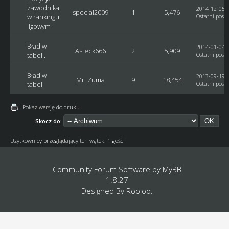
zawodnika
2014-12-05, 
specjal2009
1
5,476
w rankingu
Ostatni post
:
ligowym
Błąd w
2014-01-04, 
Asteck666
2
5,909
tabeli.
Ostatni post
:
Błąd w
2013-09-19, 
Mr. Zuma
9
18,454
tabeli
Ostatni post
:
Pokaż wersję do druku
Skocz do:
Użytkownicy przeglądający ten wątek: 1 gości
Community Forum Software by
MyBB
1.8.27
Designed By
Rooloo
.