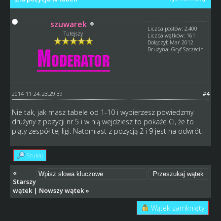
szuwarek
Liczba postów: 2,400
Tutejszy
Liczba wątków: 161
Dołączył: Mar 2012
Drużyna: Gryf Szczecin
2014-11-24, 23:29:39
#4
Nie tak, jak masz tabele od 1-10 i wybierzesz powiedzmy
drużyny z pozycji nr 5 i w nią wejdziesz to pokaże Ci, że to
piąty zespół tej ligi. Natomiast z pozycją 2 i 9 jest na odwrót.
Szukaj
«
Starszy
wątek
|
Nowszy wątek
»
Wątek zamknięty