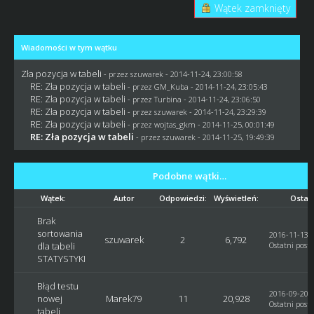
Wątek zamknięty
Wiadomości w tym wątku
Zła pozycja w tabeli
- przez
szuwarek
- 2014-11-24, 23:00:58
RE: Zła pozycja w tabeli
- przez
GM_Kuba
- 2014-11-24, 23:05:43
RE: Zła pozycja w tabeli
- przez Turbina - 2014-11-24, 23:06:50
RE: Zła pozycja w tabeli
- przez
szuwarek
- 2014-11-24, 23:29:39
RE: Zła pozycja w tabeli
- przez
wojtas_gkm
- 2014-11-25, 00:01:49
RE: Zła pozycja w tabeli
- przez
szuwarek
- 2014-11-25, 19:49:39
Podobne wątki…
Wątek:
Autor
Odpowiedzi:
Wyświetleń:
Ostatn
Brak
sortowania
2016-11-13, 
szuwarek
2
6,792
dla tabeli
Ostatni post
:
STATYSTYKI
Błąd testu
2016-09-20, 
nowej
Marek79
11
20,928
Ostatni post
:
tabeli