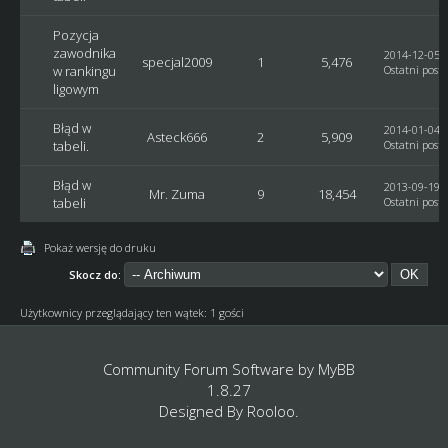
Pozycja
zawodnika
2014-12-05, 
specjal2009
1
5,476
w rankingu
Ostatni post
:
ligowym
Błąd w
2014-01-04, 
Asteck666
2
5,909
tabeli.
Ostatni post
:
Błąd w
2013-09-19, 
Mr. Zuma
9
18,454
tabeli
Ostatni post
:
Pokaż wersję do druku
Skocz do:
Użytkownicy przeglądający ten wątek: 1 gości
Community Forum Software by
MyBB
1.8.27
Designed By
Rooloo
.