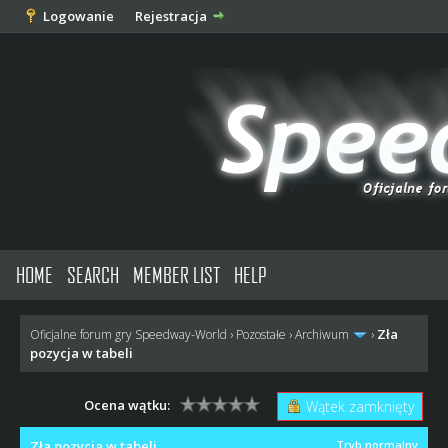
Logowanie
Rejestracja
HOME
SEARCH
MEMBER LIST
HELP
Zła
Oficjalne forum gry Speedway-World
›
Pozostałe
›
Archiwum
›
pozycja w tabeli
Ocena wątku:
Wątek zamknięty
Zła pozycja w tabeli
Tryb normalny