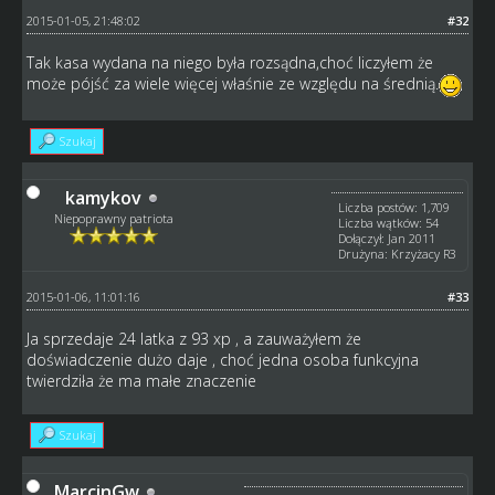
2015-01-05, 21:48:02
#32
Tak kasa wydana na niego była rozsądna,choć liczyłem że
może pójść za wiele więcej właśnie ze względu na średnią.
Szukaj
kamykov
Liczba postów: 1,709
Niepoprawny patriota
Liczba wątków: 54
Dołączył: Jan 2011
Drużyna: Krzyżacy R3
2015-01-06, 11:01:16
#33
Ja sprzedaje 24 latka z 93 xp , a zauważyłem że
doświadczenie dużo daje , choć jedna osoba funkcyjna
twierdziła że ma małe znaczenie
Szukaj
MarcinGw