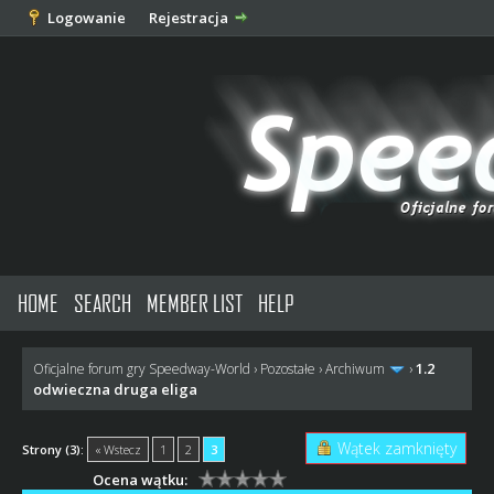
Logowanie
Rejestracja
HOME
SEARCH
MEMBER LIST
HELP
1.2
Oficjalne forum gry Speedway-World
›
Pozostałe
›
Archiwum
›
odwieczna druga eliga
Wątek zamknięty
Strony (3):
« Wstecz
1
2
3
Ocena wątku: