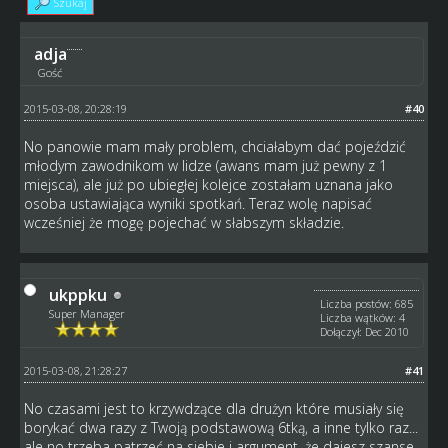
Szukaj
adja
Gość
2015-03-08, 20:28:19
#40
No panowie mam mały problem, chciałabym dać pojeździć
młodym zawodnikom w lidze (awans mam już pewny z 1
miejsca), ale już po ubiegłej kolejce zostałam uznana jako
osoba ustawiająca wyniki spotkań. Teraz wolę napisać
wcześniej że mogę pojechać w słabszym składzie.
ukppku
Liczba postów: 685
Super Manager
Liczba wątków: 4
Dołączył: Dec 2010
2015-03-08, 21:28:27
#41
No czasami jest to krzywdzące dla drużyn które musiały się
borykać dwa razy z Twoją podstawową 6tką, a inne tylko raz...
ale no trzeba patrzeć na siebie i argument, że dajesz szanse