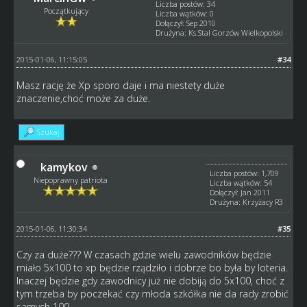
Liczba postów: 34
Początkujący
Liczba wątków: 0
Dołączył: Sep 2010
Drużyna: Ks.Stal Gorzów Wielkopolski
2015-01-06, 11:15:05
#34
Masz rację że Xp sporo daje i ma niestety duże
znaczenie,choć może za duże.
Szukaj
kamykov
Liczba postów: 1,709
Niepoprawny patriota
Liczba wątków: 54
Dołączył: Jan 2011
Drużyna: Krzyżacy R3
2015-01-06, 11:30:34
#35
Czy za duże??? W czasach gdzie wielu zawodników będzie
miało 5x100 to xp będzie rządziło i dobrze bo była by loteria.
Inaczej będzie gdy zawodnicy już nie dobiją do 5x100, choć z
tym trzeba by poczekać czy młoda szkółka nie da rady zrobić
samych 100