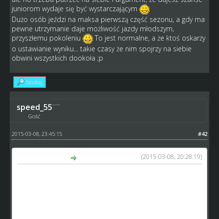
juniorom wydaje się być wystarczającym
Dużo osób jeździ na maksa pierwszą część sezonu, a gdy ma
pewne utrzymanie daje możliwość jazdy młodszym,
przyszłemu pokoleniu
To jest normalne, a że ktoś oskarży
o ustawianie wyniku... takie czasy że nim spojrzy na siebie
obwini wszystkich dookoła ;p
Szukaj
speed_55
Gość
2015-03-08, 23:45:15
#42
(2015-03-08, 20:28:19)
adja napisał(a):
No panowie mam mały problem, chciałabym dać
pojeździć młodym zawodnikom w lidze (awans mam już
pewny z 1 miejsca), ale już po ubiegłej kolejce zostałam
uznana jako osoba ustawiająca wyniki spotkań. Teraz wolę
napisać wcześniej że mogę pojechać w słabszym składzie.