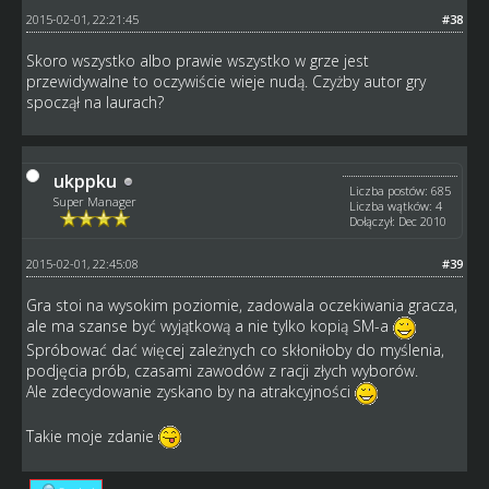
2015-02-01, 22:21:45
#38
Skoro wszystko albo prawie wszystko w grze jest
przewidywalne to oczywiście wieje nudą. Czyżby autor gry
spoczął na laurach?
ukppku
Liczba postów: 685
Super Manager
Liczba wątków: 4
Dołączył: Dec 2010
2015-02-01, 22:45:08
#39
Gra stoi na wysokim poziomie, zadowala oczekiwania gracza,
ale ma szanse być wyjątkową a nie tylko kopią SM-a
Spróbować dać więcej zależnych co skłoniłoby do myślenia,
podjęcia prób, czasami zawodów z racji złych wyborów.
Ale zdecydowanie zyskano by na atrakcyjności
Takie moje zdanie