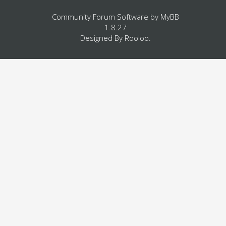
Community Forum Software by
MyBB
1.8.27
Designed By
Rooloo
.