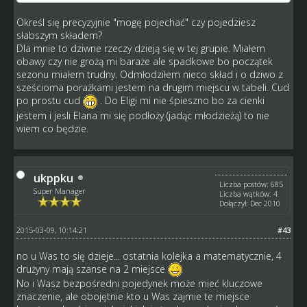
Określ się precyzyjnie "mogę pojechać" czy pojedziesz
słabszym składem?
Dla mnie to dziwne rzeczy dzieją się w tej grupie. Miałem
obawy czy nie grożą mi baraże ale spadkowe bo początek
sezonu miałem trudny. Odmłodziłem nieco skład i o dziwo z
sześcioma porażkami jestem na drugim miejscu w tabeli. Cud
po prostu cud
. Do Eligi mi nie śpieszno bo za cienki
jestem i jesli Elana mi się podłoży (jadąc młodzieżą) to nie
wiem co będzie.
ukppku
Liczba postów: 685
Super Manager
Liczba wątków: 4
Dołączył: Dec 2010
2015-03-09, 10:14:21
#43
no u Was to się dzieje... ostatnia kolejka a matematycznie, 4
drużyny mają szanse na 2 miejsce
No i Wasz bezpośredni pojedynek może mieć kluczowe
znaczenie, ale obojętnie kto u Was zajmie te miejsce