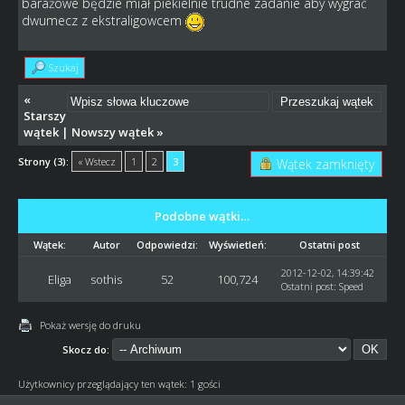
barażowe będzie miał piekielnie trudne zadanie aby wygrać
dwumecz z ekstraligowcem
Szukaj
«
Starszy
wątek
|
Nowszy wątek
»
Strony (3):
« Wstecz
1
2
3
Wątek zamknięty
Podobne wątki…
Wątek:
Autor
Odpowiedzi:
Wyświetleń:
Ostatni post
2012-12-02, 14:39:42
Eliga
sothis
52
100,724
Ostatni post
:
Speed
Pokaż wersję do druku
Skocz do:
Użytkownicy przeglądający ten wątek: 1 gości