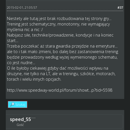
2015-02-01, 21:05:57
#37
Niestety ale tutaj jest brak rozbudowania tej strony gry...
Trening jest schematyczny, monotonny, nie wymagający
myślenia nic a nic :/
Nabijasz siłe, technike/prowadzenie, kondycje i na koniec
start...
Trzeba poczekać aż stara gwardia przejdzie na emeryture...
ale to i tak mało zmieni, bo dalej bez zastanowienia trening
będzie prowadzony według wyżej wymienionego schematu,
co jest nudne...
O ile byłoby ciekawiej gdyby dać możliwości wpływu na
druzyne, nie tylko na LT, ale w treningu, szkółce, motorach,
torach i wielu innych opcjach.
http://www.speedway-world.pl/forum/showt...p?tid=5598
Szukaj
speed_55
Gość