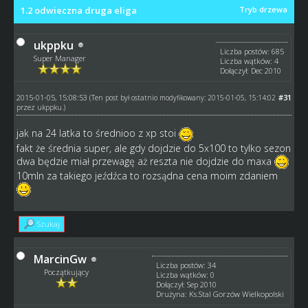
1.2 odwieczna druga eliga
Tryb drzewa
ukppku
Liczba postów: 685
Super Manager
Liczba wątków: 4
Dołączył: Dec 2010
2015-01-05, 15:08:53
#31
(Ten post był ostatnio modyfikowany: 2015-01-05, 15:14:02
przez
ukppku
.)
jak na 24 latka to średnioo z xp stoi
fakt że średnia super, ale gdy dojdzie do 5x100 to tylko sezon
dwa będzie miał przewagę aż reszta nie dojdzie do maxa
10mln za takiego jeźdźca to rozsądna cena moim zdaniem
Szukaj
MarcinGw
Liczba postów: 34
Początkujący
Liczba wątków: 0
Dołączył: Sep 2010
Drużyna: Ks.Stal Gorzów Wielkopolski