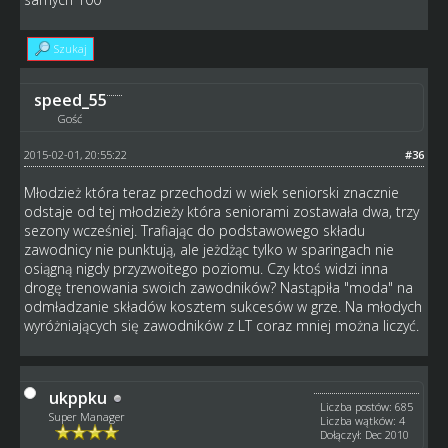
Szukaj
speed_55
Gość
2015-02-01, 20:55:22
#36
Młodzież która teraz przechodzi w wiek seniorski znacznie
odstaje od tej młodzieży która seniorami zostawała dwa, trzy
sezony wcześniej. Trafiając do podstawowego składu
zawodnicy nie punktują, ale jeżdżąc tylko w sparingach nie
osiągną nigdy przyzwoitego poziomu. Czy ktoś widzi inna
drogę trenowania swoich zawodników? Nastąpiła "moda" na
odmładzanie składów kosztem sukcesów w grze. Na młodych
wyróżniających się zawodników z LT coraz mniej można liczyć.
ukppku
Liczba postów: 685
Super Manager
Liczba wątków: 4
Dołączył: Dec 2010