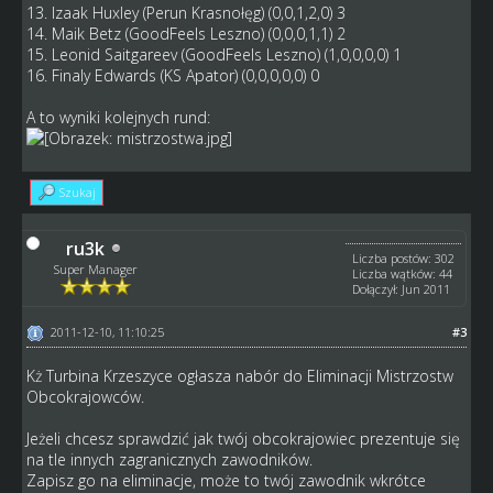
13. Izaak Huxley (Perun Krasnołęg) (0,0,1,2,0) 3
14. Maik Betz (GoodFeels Leszno) (0,0,0,1,1) 2
15. Leonid Saitgareev (GoodFeels Leszno) (1,0,0,0,0) 1
16. Finaly Edwards (KS Apator) (0,0,0,0,0) 0
A to wyniki kolejnych rund:
Szukaj
ru3k
Liczba postów: 302
Super Manager
Liczba wątków: 44
Dołączył: Jun 2011
2011-12-10, 11:10:25
#3
Kż Turbina Krzeszyce ogłasza nabór do Eliminacji Mistrzostw
Obcokrajowców.
Jeżeli chcesz sprawdzić jak twój obcokrajowiec prezentuje się
na tle innych zagranicznych zawodników.
Zapisz go na eliminacje, może to twój zawodnik wkrótce