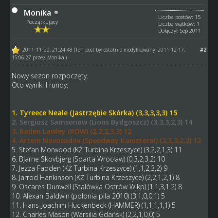
Monika
Liczba postów: 15
Początkujący
Liczba wątków: 1
Dołączył: Sep 2011
2011-11-20, 21:24:48
#2
(Ten post był ostatnio modyfikowany: 2011-12-17,
15:06:27 przez
Monika
.)
Nowy sezon rozpoczęty.
Oto wyniki I rundy:
1. Tyreece Neale (Jastrzębie Skórka) (3,3,3,3,3) 15
2. Sergiusz Samsonow (Lions Bydgoszcz) (3,3,3,2,3) 14
3. Baden Lawley (ROW) (2,2,2,3,3) 12
4. Artem Novosadov (Speedway Kanisteral) (2,3,3,2,2) 12
5. Stefan Morwood (KŻ Turbina Krzeszyce) (3,2,2,1,3) 11
6. Bjarne Skovbjerg (Sparta Wrocław) (0,3,2,3,2) 10
7. Jezza Fadden (KŻ Turbina Krzeszyce) (1,1,2,3,2) 9
8. Jarrod Hankinson (KŻ Turbina Krzeszyce) (2,2,1,2,1) 8
9. Oscares Dunwell (Stalówka Ostrów Wlkp) (1,1,3,1,2) 8
10. Alexan Baldwin (polonia pila 2010) (3,1,0,0,1) 5
11. Hans-Joachim Huckenbeck (HAMMER) (1,1,1,1,1) 5
12. Charles Mason (Warsilia Gdańsk) (2,2,1,0,0) 5