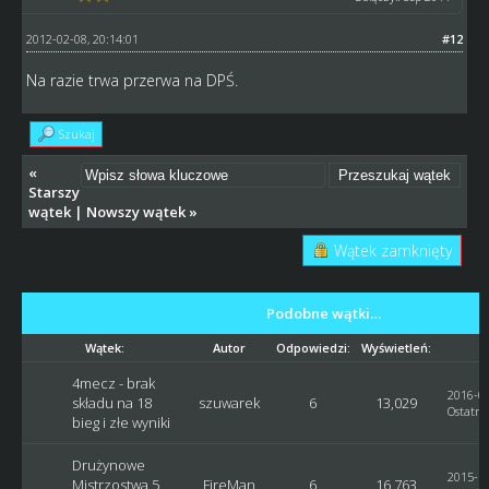
2012-02-08, 20:14:01
#12
Na razie trwa przerwa na DPŚ.
Szukaj
«
Starszy
wątek
|
Nowszy wątek
»
Wątek zamknięty
Podobne wątki…
Wątek:
Autor
Odpowiedzi:
Wyświetleń:
4mecz - brak
2016-03
składu na 18
szuwarek
6
13,029
Ostatni
bieg i złe wyniki
Drużynowe
2015-11
Mistrzostwa 5
FireMan
6
16,763