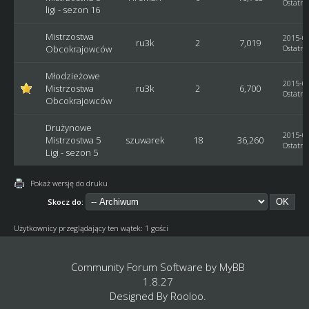
Ostatni
ligi - sezon 16
Mistrzostwa
2015-08
ru3k
2
7,019
Obcokrajowców
Ostatni
Młodzieżowe
2015-05
Mistrzostwa
ru3k
2
6,700
Ostatni
Obcokrajowców
Drużynowe
2015-03
Mistrzostwa 5
szuwarek
18
36,260
Ostatni
Ligi - sezon 5
Pokaż wersję do druku
Skocz do:
Użytkownicy przeglądający ten wątek: 1 gości
Community Forum Software by
MyBB
1.8.27
Designed By
Rooloo
.