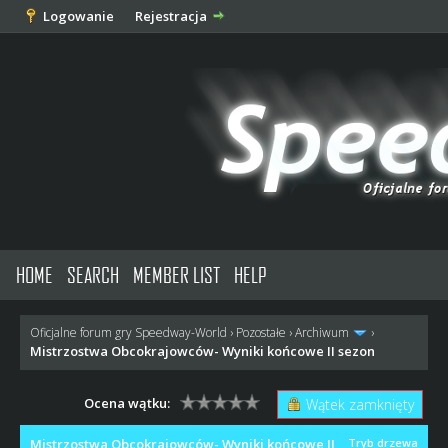
Logowanie
Rejestracja
HOME
SEARCH
MEMBER LIST
HELP
Oficjalne forum gry Speedway-World
›
Pozostałe
›
Archiwum
›
Mistrzostwa Obcokrajowców- Wyniki końcowe II sezon
Ocena wątku:
Wątek zamknięty
Mistrzostwa Obcokrajowców- Wyniki końcowe II
Tryb drzewa