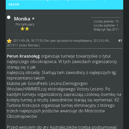
sezon
Monika
Liczba postów: 15
Początkujący
Liczba wątków: 1
Dołączył: Sep 2011
2011-09-28, 18:17:55
#1
(Ten post był ostatnio modyfikowany: 2012-02-06,
20:13:11 przez
Monika
.)
Perun Krasnołęg
organizuje turnieje towarzyskie o tytuł
najlepszego obcokrajowca. W tych zawodach organizatorzy
starają się o jak
najlepszą obsadę. Startują tam zawodnicy z najlepszych lig;
reprezentanci takich
klubów jak GoodFeels Leszno,Demogorgon
Wrocław,HAMMER,czy ekstraligowego Victory Leszno. Po
każdym turnieju organizatorzy zapraszają czołową ósemkę na
kolejny turniej a resztę zawodników starają się wymieniać. KŻ
Turbina Krzeszyce organizuje turniej eliminacyjny z którego
trzech najlepszych jeźdźców awansuje do Mistrzostw
Obcokrajowców.
Przed wejściem do gry Australijczyków trzeba podsumować