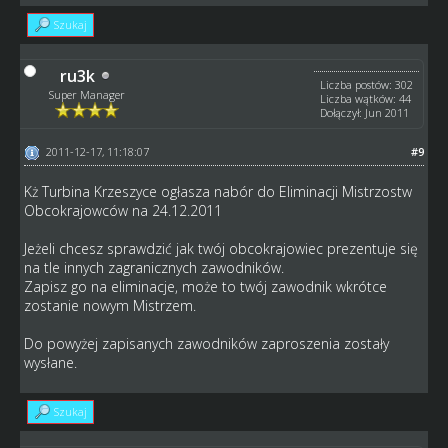
Szukaj
ru3k
Liczba postów: 302
Super Manager
Liczba wątków: 44
Dołączył: Jun 2011
2011-12-17, 11:18:07
#9
Kż Turbina Krzeszyce ogłasza nabór do Eliminacji Mistrzostw
Obcokrajowców na 24.12.2011
Jeżeli chcesz sprawdzić jak twój obcokrajowiec prezentuje się
na tle innych zagranicznych zawodników.
Zapisz go na eliminacje, może to twój zawodnik wkrótce
zostanie nowym Mistrzem.
Do powyżej zapisanych zawodników zaproszenia zostały
wysłane.
Szukaj