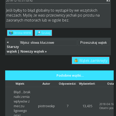
2014-12-10, 07:53:42
#3
Jeśli byłby to błąd globalny to wystąpił by we wszytskich
meczach. Myślę że wasi przeciwnicy jechali po prostu na
zaoranych motorach lub w ogole bez.
Strona WWW
Szukaj
«
Starszy
wątek
|
Nowszy wątek
»
Wątek zamknięty
Podobne wątki…
Wątek:
Autor
Odpowiedzi:
Wyświetleń:
Ostatn
Błąd ...brak
naliczenia
wpływów z
2018-04-16, 
meczu
piotrowskp
7
13,435
Ostatni post
:
ligowego
oraz