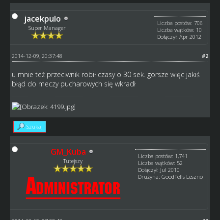
jacekpulo
Liczba postów: 706
Super Manager
Liczba wątków: 10
Dołączył: Apr 2012
2014-12-09, 20:37:48
#2
u mnie też przeciwnik robił czasy o 30 sek. gorsze więc jakiś
błąd do meczy pucharowych się wkradł
Szukaj
GM_Kuba
Liczba postów: 1,741
Tutejszy
Liczba wątków: 52
Dołączył: Jul 2010
Drużyna: GoodFells Leszno