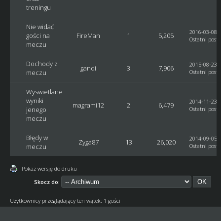
treningu
Nie widać
2016-03-08, 
gości na
FireMan
1
5,205
Ostatni post
:
meczu
Dochody z
2015-08-23, 
gandi
3
7,906
meczu
Ostatni post
:
Wyswietlane
wyniki
2014-11-23, 
magrami12
2
6,479
jenego
Ostatni post
:
meczu
Błędy w
2014-09-05, 
Zyga87
13
26,020
meczu
Ostatni post
:
Pokaż wersję do druku
Skocz do:
Użytkownicy przeglądający ten wątek: 1 gości