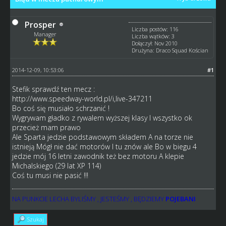
Prosper
Liczba postów: 116
Manager
Liczba wątków: 3
Dołączył: Nov 2010
Drużyna: Draco Squad Kościan
2014-12-09, 10:53:06
#1
Stefik sprawdź ten mecz :
http://www.speedway-world.pl/i,live-347211
Bo coś się musiało schrzanić !
Wygrywam gładko z rywalem wyższej klasy I wszystko ok
przecież mam prawo
Ale Sparta jedzie podstawowym składem A na torze nie
istnieją Mógł nie dać motorów I tu znów ale Bo w biegu 4
jedzie mój 16 letni zawodnik też bez motoru A klepie
Michalskiego (29 lat XP 114)
Coś tu musi nie pasić !!!
NA PUNKCIE LECHA BYLIŚMY , JESTEŚMY , BĘDZIEMY
POJEBANI
Szukaj