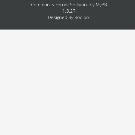
Community Forum Software by
MyBB
1.8.27
Designed By
Rooloo
.