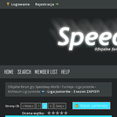
Logowanie
Rejestracja
HOME
SEARCH
MEMBER LIST
HELP
Oficjalne forum gry Speedway-World
›
Turnieje
›
Liga Juniorów
›
Liga Juniorów - 3 sezon ZAPISY!
Archiwum Ligi Juniorów
›
Wątek zamknięty
Strony (3):
« Wstecz
1
2
3
Dalej »
Ocena wątku: