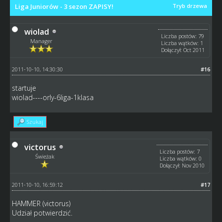
Liga Juniorów - 3 sezon ZAPISY!
Tryb drzewa
wiolad
Liczba postów: 79
Manager
Liczba wątków: 1
Dołączył: Oct 2011
2011-10-10, 14:30:30
#16
startuje
wiolad----orly-6liga-1klasa
Szukaj
victorus
Liczba postów: 7
Świeżak
Liczba wątków: 0
Dołączył: Nov 2010
2011-10-10, 16:59:12
#17
HAMMER (victorus)
Udział potwierdzić.