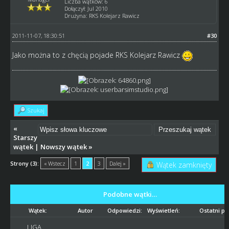
Liczba wątków: 6
Dołączył: Jul 2010
Drużyna: RKS Kolejarz Rawicz
2011-11-07, 18:30:51
#30
Jako można to z chęcią pojade RKS Kolejarz Rawicz
Szukaj
«
Starszy
wątek
|
Nowszy wątek
»
Strony (3):
« Wstecz
1
2
3
Dalej »
Wątek zamknięty
Podobne wątki…
Wątek:
Autor
Odpowiedzi:
Wyświetleń:
Ostatni po
LIGA