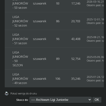
2026-03-16, 21:
JUNIORÓW
szuwarek
93
17,246
Ostatni post
:
sz
- 53 sezon
LIGA
2025-12-01, 18:
JUNIORÓW
szuwarek
86
20,703
Ostatni post
:
sz
- 52 sezon
LIGA
2025-08-21, 16:
JUNIORÓW
szuwarek
96
43,408
Ostatni post
:
sz
- 51 sezon
LIGA
JUNIORÓW
2025-05-09, 06:
szuwarek
89
52,754
- 50
Ostatni post
:
Ast
SEZON
LIGA
2025-01-24, 12:
JUNIORÓW
szuwarek
106
35,246
Ostatni post
:
sz
- 49 sezon
Pokaż wersję do druku
Skocz do: