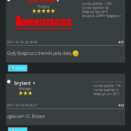
ADM_Henrik
Liczba postów: 1,742
Tutejszy
Liczba wątków: 42
Dołączył: Sep 2010
Drużyna: GRYFY Bydgoszcz
2011-10-13, 20:18:33
#21
Gryfy Bydgoszcz (Henrik) jadą dalej
Szukaj
brylant
Liczba postów: 118
Manager
Liczba wątków: 6
Dołączył: Jun 2011
2011-10-14, 09:55:27
#22
zgłaszam SC Brylant
Szukaj