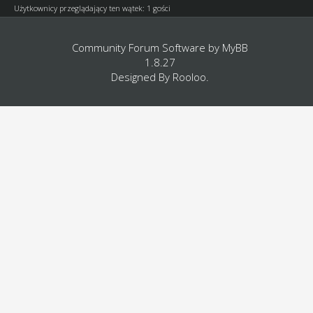
Użytkownicy przeglądający ten wątek: 1 gości
Community Forum Software by
MyBB
1.8.27
Designed By
Rooloo
.