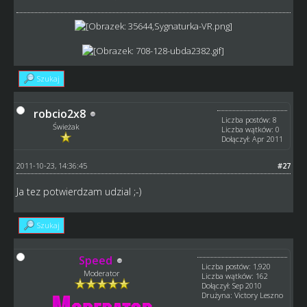
Szukaj
robcio2x8
Liczba postów: 8
Świeżak
Liczba wątków: 0
Dołączył: Apr 2011
2011-10-23, 14:36:45
#27
Ja tez potwierdzam udzial ;-)
Szukaj
Speed
Liczba postów: 1,920
Moderator
Liczba wątków: 162
Dołączył: Sep 2010
Drużyna: Victory Leszno