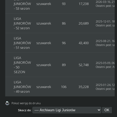
2026-03-16, 21:
JUNIORÓW
szuwarek
93
17,238
Ostatni post
:
sz
- 53 sezon
LIGA
2025-12-01, 18:
JUNIORÓW
szuwarek
86
20,689
Ostatni post
:
sz
- 52 sezon
LIGA
2025-08-21, 16:
JUNIORÓW
szuwarek
96
43,400
Ostatni post
:
sz
- 51 sezon
LIGA
JUNIORÓW
2025-05-09, 06:
szuwarek
89
52,748
- 50
Ostatni post
:
Ast
SEZON
LIGA
2025-01-24, 12:
JUNIORÓW
szuwarek
106
35,228
Ostatni post
:
sz
- 49 sezon
Pokaż wersję do druku
Skocz do: