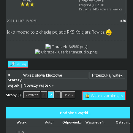
Liczba wątków: 6
Dołączył: Jul 2010
Drużyna: RKS Kolejarz Rawicz
2011-11-07, 18:30:51
#30
Jako można to z chęcią pojade RKS Kolejarz Rawicz
Szukaj
«
Starszy
wątek
|
Nowszy wątek
»
Strony (3):
« Wstecz
1
2
3
Dalej »
Wątek zamknięty
Podobne wątki…
Wątek:
Autor
Odpowiedzi:
Wyświetleń:
Ostatni po
LIGA