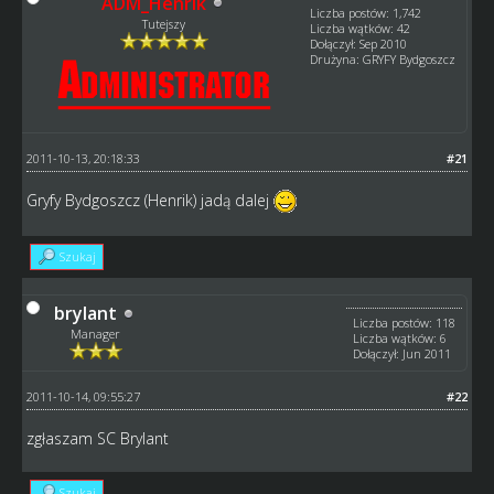
ADM_Henrik
Liczba postów: 1,742
Tutejszy
Liczba wątków: 42
Dołączył: Sep 2010
Drużyna: GRYFY Bydgoszcz
2011-10-13, 20:18:33
#21
Gryfy Bydgoszcz (Henrik) jadą dalej
Szukaj
brylant
Liczba postów: 118
Manager
Liczba wątków: 6
Dołączył: Jun 2011
2011-10-14, 09:55:27
#22
zgłaszam SC Brylant
Szukaj