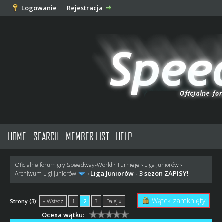
Logowanie
Rejestracja
HOME
SEARCH
MEMBER LIST
HELP
Oficjalne forum gry Speedway-World
›
Turnieje
›
Liga Juniorów
›
Liga Juniorów - 3 sezon ZAPISY!
Archiwum Ligi Juniorów
›
Wątek zamknięty
Strony (3):
« Wstecz
1
2
3
Dalej »
Ocena wątku: