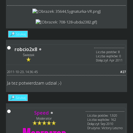
Szukaj
robcio2x8
Liczba postów: 8
Świeżak
Liczba wątków: 0
Dołączył: Apr 2011
2011-10-23, 14:36:45
#27
Ja tez potwierdzam udzial ;-)
Szukaj
Speed
Liczba postów: 1,920
Moderator
Liczba wątków: 162
Dołączył: Sep 2010
Drużyna: Victory Leszno