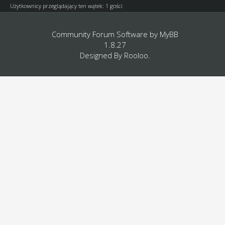
Użytkownicy przeglądający ten wątek: 1 gości
Community Forum Software by
MyBB
1.8.27
Designed By
Rooloo
.