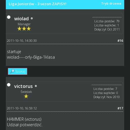
Liga Juniorów - 3 sezon ZAPISY!
Tryb drzewa
wiolad
Liczba postów: 79
Manager
Liczba wątków: 1
Dołączył: Oct 2011
2011-10-10, 14:30:30
#16
startuje
wiolad----orly-6liga-1klasa
Szukaj
victorus
Liczba postów: 7
Świeżak
Liczba wątków: 0
Dołączył: Nov 2010
2011-10-10, 16:59:12
#17
HAMMER (victorus)
Udział potwierdzić.