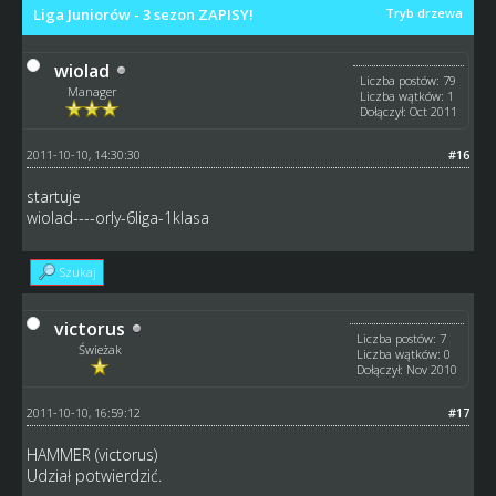
Liga Juniorów - 3 sezon ZAPISY!
Tryb drzewa
wiolad
Liczba postów: 79
Manager
Liczba wątków: 1
Dołączył: Oct 2011
2011-10-10, 14:30:30
#16
startuje
wiolad----orly-6liga-1klasa
Szukaj
victorus
Liczba postów: 7
Świeżak
Liczba wątków: 0
Dołączył: Nov 2010
2011-10-10, 16:59:12
#17
HAMMER (victorus)
Udział potwierdzić.