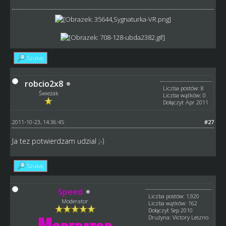
Szukaj
robcio2x8
Liczba postów: 8
Świeżak
Liczba wątków: 0
Dołączył: Apr 2011
2011-10-23, 14:36:45
#27
Ja tez potwierdzam udzial ;-)
Szukaj
Speed
Liczba postów: 1,920
Moderator
Liczba wątków: 162
Dołączył: Sep 2010
Drużyna: Victory Leszno