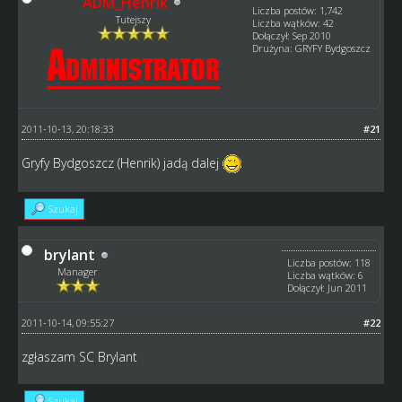
ADM_Henrik
Liczba postów: 1,742
Tutejszy
Liczba wątków: 42
Dołączył: Sep 2010
Drużyna: GRYFY Bydgoszcz
2011-10-13, 20:18:33
#21
Gryfy Bydgoszcz (Henrik) jadą dalej
Szukaj
brylant
Liczba postów: 118
Manager
Liczba wątków: 6
Dołączył: Jun 2011
2011-10-14, 09:55:27
#22
zgłaszam SC Brylant
Szukaj