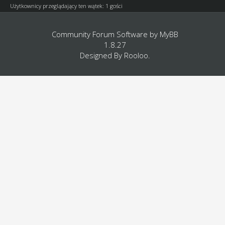
Użytkownicy przeglądający ten wątek: 1 gości
Community Forum Software by
MyBB
1.8.27
Designed By
Rooloo
.