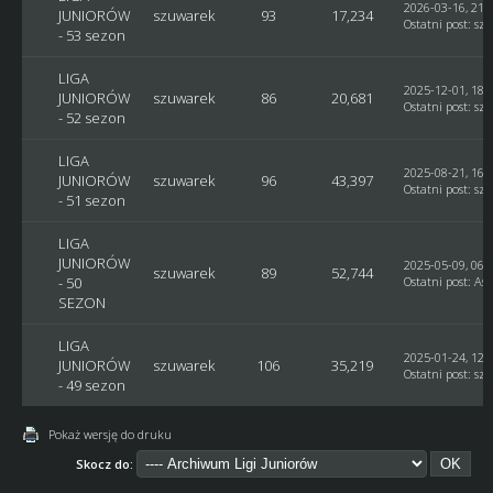
2026-03-16, 21:
JUNIORÓW
szuwarek
93
17,234
Ostatni post
:
sz
- 53 sezon
LIGA
2025-12-01, 18:
JUNIORÓW
szuwarek
86
20,681
Ostatni post
:
sz
- 52 sezon
LIGA
2025-08-21, 16:
JUNIORÓW
szuwarek
96
43,397
Ostatni post
:
sz
- 51 sezon
LIGA
JUNIORÓW
2025-05-09, 06:
szuwarek
89
52,744
- 50
Ostatni post
:
Ast
SEZON
LIGA
2025-01-24, 12:
JUNIORÓW
szuwarek
106
35,219
Ostatni post
:
sz
- 49 sezon
Pokaż wersję do druku
Skocz do: