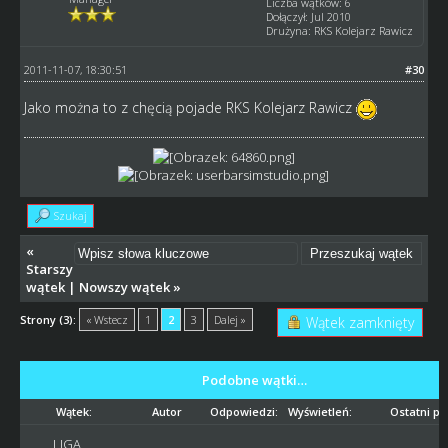
Liczba wątków: 6
Dołączył: Jul 2010
Drużyna: RKS Kolejarz Rawicz
2011-11-07, 18:30:51
#30
Jako można to z chęcią pojade RKS Kolejarz Rawicz
Szukaj
«
Starszy
wątek
|
Nowszy wątek
»
Strony (3):
« Wstecz
1
2
3
Dalej »
Wątek zamknięty
Podobne wątki…
Wątek:
Autor
Odpowiedzi:
Wyświetleń:
Ostatni po
LIGA