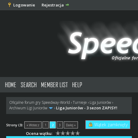
Logowanie
Rejestracja
HOME
SEARCH
MEMBER LIST
HELP
Oficjalne forum gry Speedway-World
›
Turnieje
›
Liga Juniorów
›
Liga Juniorów - 3 sezon ZAPISY!
Archiwum Ligi Juniorów
›
Wątek zamknięty
Strony (3):
« Wstecz
1
2
3
Dalej »
Ocena wątku: