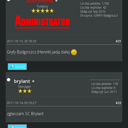
ADM_Henrik
Liczba postów: 1,742
Tutejszy
Liczba wątków: 42
Dołączył: Sep 2010
Drużyna: GRYFY Bydgoszcz
2011-10-13, 20:18:33
#21
Gryfy Bydgoszcz (Henrik) jadą dalej
Szukaj
brylant
Liczba postów: 118
Manager
Liczba wątków: 6
Dołączył: Jun 2011
2011-10-14, 09:55:27
#22
zgłaszam SC Brylant
Szukaj