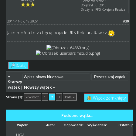
Liczba wątków: 6
Dołączył: Jul 2010
Drużyna: RKS Kolejarz Rawicz
2011-11-07, 18:30:51
#30
Jako można to z chęcią pojade RKS Kolejarz Rawicz
Szukaj
«
Starszy
wątek
|
Nowszy wątek
»
Strony (3):
« Wstecz
1
2
3
Dalej »
Wątek zamknięty
Podobne wątki…
Wątek:
Autor
Odpowiedzi:
Wyświetleń:
Ostatni po
LIGA