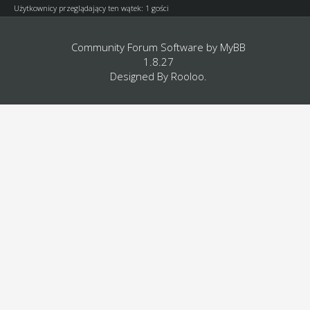
Użytkownicy przeglądający ten wątek: 1 gości
Community Forum Software by
MyBB
1.8.27
Designed By
Rooloo
.