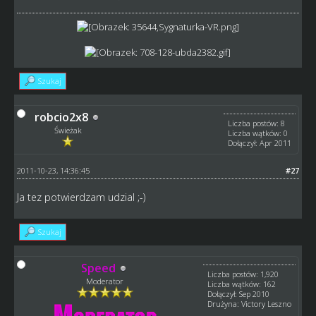
Szukaj
robcio2x8
Liczba postów: 8
Świeżak
Liczba wątków: 0
Dołączył: Apr 2011
2011-10-23, 14:36:45
#27
Ja tez potwierdzam udzial ;-)
Szukaj
Speed
Liczba postów: 1,920
Moderator
Liczba wątków: 162
Dołączył: Sep 2010
Drużyna: Victory Leszno