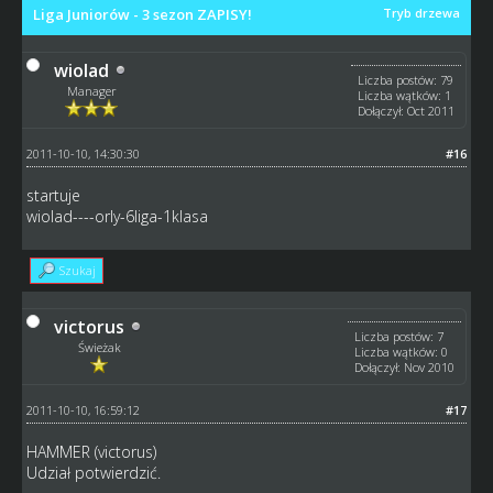
Liga Juniorów - 3 sezon ZAPISY!
Tryb drzewa
wiolad
Liczba postów: 79
Manager
Liczba wątków: 1
Dołączył: Oct 2011
2011-10-10, 14:30:30
#16
startuje
wiolad----orly-6liga-1klasa
Szukaj
victorus
Liczba postów: 7
Świeżak
Liczba wątków: 0
Dołączył: Nov 2010
2011-10-10, 16:59:12
#17
HAMMER (victorus)
Udział potwierdzić.