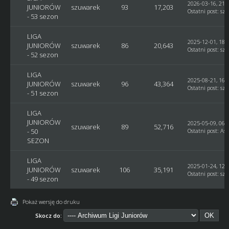
2026-03-16, 21:
JUNIORÓW
szuwarek
93
17,203
Ostatni post
:
sz
- 53 sezon
LIGA
2025-12-01, 18:
JUNIORÓW
szuwarek
86
20,643
Ostatni post
:
sz
- 52 sezon
LIGA
2025-08-21, 16:
JUNIORÓW
szuwarek
96
43,364
Ostatni post
:
sz
- 51 sezon
LIGA
JUNIORÓW
2025-05-09, 06:
szuwarek
89
52,716
- 50
Ostatni post
:
Ast
SEZON
LIGA
2025-01-24, 12:
JUNIORÓW
szuwarek
106
35,191
Ostatni post
:
sz
- 49 sezon
Pokaż wersję do druku
Skocz do: