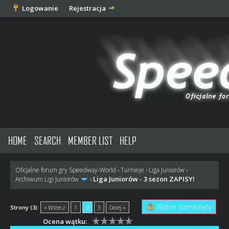
Logowanie
Rejestracja
HOME
SEARCH
MEMBER LIST
HELP
Oficjalne forum gry Speedway-World
›
Turnieje
›
Liga Juniorów
›
Liga Juniorów - 3 sezon ZAPISY!
Archiwum Ligi Juniorów
›
Wątek zamknięty
Strony (3):
« Wstecz
1
2
3
Dalej »
Ocena wątku: