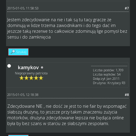
2015-01-05, 11:58:53
#7
Jestem zdecydowanie na nie i tak są tu tacy gracze że
dominują w lidze trzema zawodnikami i do tego dać im
jeszcze taką rezerwe to całkowicie zdominują lige pomysł bez
sensu i do zamknięcia
Szukaj
kamykov
Liczba postów: 1,709
Niepoprawny patriota
Liczba wątków: 54
Dołączył: Jan 2011
Drużyna: Krzyżacy R3
2015-01-05, 12:18:38
#8
Zdecydowane NIE , nie dość że jest to nie fair by wspomagać
słabszą drużynę, to jeszcze przy takim znaczeniu zużycia
motorków, drużyna zdecydowanie lepsza nie będąca online
była by bez szans w starciu ze słabszymi zespołami.