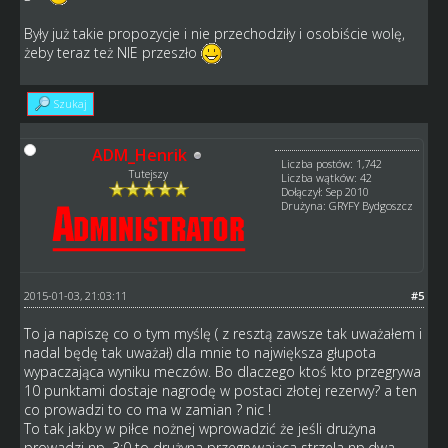
Były już takie propozycje i nie przechodziły i osobiście wolę,
żeby teraz też NIE przeszło
Szukaj
ADM_Henrik
Liczba postów: 1,742
Tutejszy
Liczba wątków: 42
Dołączył: Sep 2010
Drużyna: GRYFY Bydgoszcz
2015-01-03, 21:03:11
#5
To ja napiszę co o tym myślę ( z resztą zawsze tak uważałem i
nadal będę tak uważał) dla mnie to największa głupota
wypaczająca wyniku meczów. Bo dlaczego ktoś kto przegrywa
10 punktami dostaje nagrodę w postaci złotej rezerwy? a ten
co prowadzi to co ma w zamian ? nic !
To tak jakby w piłce nożnej wprowadzić że jeśli drużyna
prowadzi np. 3:0 to drużyna przegrywająca strzela np.dwa