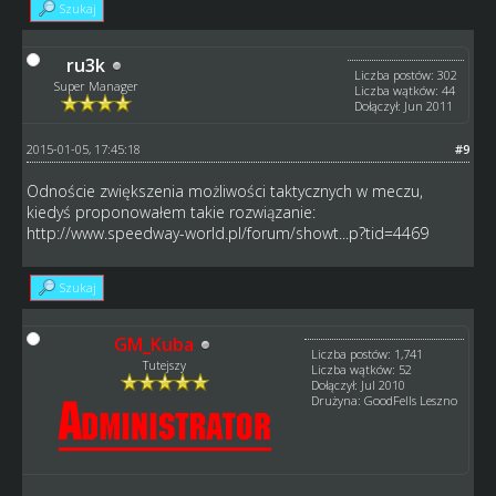
Szukaj
ru3k
Liczba postów: 302
Super Manager
Liczba wątków: 44
Dołączył: Jun 2011
2015-01-05, 17:45:18
#9
Odnoście zwiększenia możliwości taktycznych w meczu,
kiedyś proponowałem takie rozwiązanie:
http://www.speedway-world.pl/forum/showt...p?tid=4469
Szukaj
GM_Kuba
Liczba postów: 1,741
Tutejszy
Liczba wątków: 52
Dołączył: Jul 2010
Drużyna: GoodFells Leszno