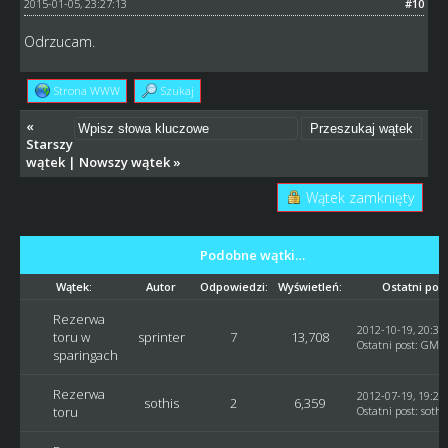
2015-01-05, 23:27:13
#10
Odrzucam.
Strona WWW
Szukaj
«
Starszy
wątek
|
Nowszy wątek
»
Wątek zamknięty
Podobne wątki…
Wątek:
Autor
Odpowiedzi:
Wyświetleń:
Ostatni pos
Rezerwa
2012-10-19, 20:30
toru w
sprinter
7
13,708
Ostatni post
:
GM_
sparingach
Rezerwa
2012-07-19, 19:23
sothis
2
6,359
toru
Ostatni post
:
sothi