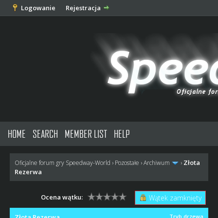
Logowanie
Rejestracja
HOME
SEARCH
MEMBER LIST
HELP
Złota
Oficjalne forum gry Speedway-World
›
Pozostałe
›
Archiwum
›
Rezerwa
Ocena wątku:
Wątek zamknięty
Złota Rezerwa
Tryb drzewa