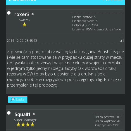
roxer3
Liczba postów: 5
Świeżak
Liczba wątków: 2
Dołączył: Jun 2014
Drużyna: KSM Krosno Odrzańskie
2014-12-29, 23:45:13
#1
Z pewnością parę osób z was ogląda zmagania British League
i wie że tam stosowane sa w przypadku dużej straty w meczu
do rywala zlote rezerwy mające na celu podwojeniu dorobku
w jednym (tylko jednym) biegu. Gdyby tak wprowadzić taką
rezerwę w SW to by było ułatwienie dla drużyn słabiej
radzacych sobie w rozgrywkach poszczególnych lig. Proszę o
przemyslenie tej propozycji
Szukaj
Squall1
Liczba postów: 501
Super Manager
Liczba wątków: 20
Dołączył: Sep 2010