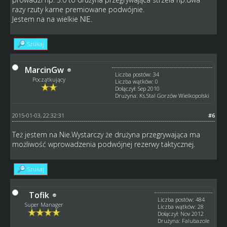
razy rzuty karne premiowane podwójnie.
Jestem na na wielkie NIE.
Szukaj
MarcinGw
Liczba postów: 34
Początkujący
Liczba wątków: 0
Dołączył: Sep 2010
Drużyna: Ks.Stal Gorzów Wielkopolski
2015-01-03, 22:32:31
#6
Też jestem na Nie.Wystarczy że drużyna przegrywająca ma
możliwość wprowadzenia podwójnej rezerwy taktycznej.
Szukaj
Tofik
Liczba postów: 484
Super Manager
Liczba wątków: 28
Dołączył: Nov 2012
Drużyna: Falubazole