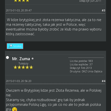
Dołączył: Jun 2011
2015-01-03, 20:39:47
#3
W lidze brytyjskiej jest złota rezerwa taktyczna, ale za to nie
ma rezerwy taktycznej, taka jak jest w Polsce, więc
ewentualnie można byłoby zrobić że klub ma prawo wyboru
którą zastosować.
Szukaj
Mr. Zuma
Liczba postów: 983
Tutejszy
Liczba wątków: 37
Dołączył: Feb 2013
Drużyna: DKŻ Unia Dębica
2015-01-03, 20:56:20
#4
Owszem w Brytyjskiej lidze jest Złota Rezerwa, ale w Polskiej
nie.
Staramy się, chyba rozbudować grę tak by jednak
przypominała Polską Ligę, co jak co no ale to jednak polska
gra