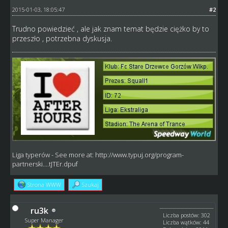
2015-01-03, 18:05:47
#2
Trudno powiedzieć , ale jak znam temat będzie ciężko by to
przeszło , potrzebna dyskusja.
Liga typerów
- See more at:
http://www.typuj.org/program-
partnerski....tJTEr.dpuf
Strona WWW
Szukaj
ru3k
Liczba postów: 302
Super Manager
Liczba wątków: 44