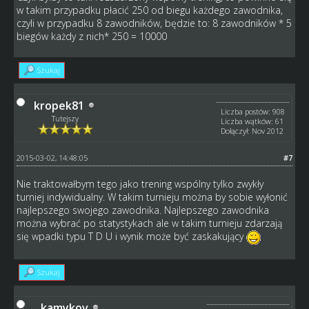
w takim przypadku płacić 250 od biegu każdego zawodnika,
czyli w przypadku 8 zawodników, będzie to: 8 zawodników * 5
biegów każdy z nich* 250 = 10000
Szukaj
kropek81
Liczba postów: 908
Tutejszy
Liczba wątków: 61
Dołączył: Nov 2012
2015-03-02, 14:48:05
#7
Nie traktowałbym tego jako trening wspólny tylko zwykły
turniej indywidualny. W takim turnieju można by sobie wyłonić
najlepszego swojego zawodnika. Najlepszego zawodnika
można wybrać po statystykach ale w takim turnieju zdarzają
się wpadki typu T D U i wynik może być zaskakujący
Szukaj
kamykov