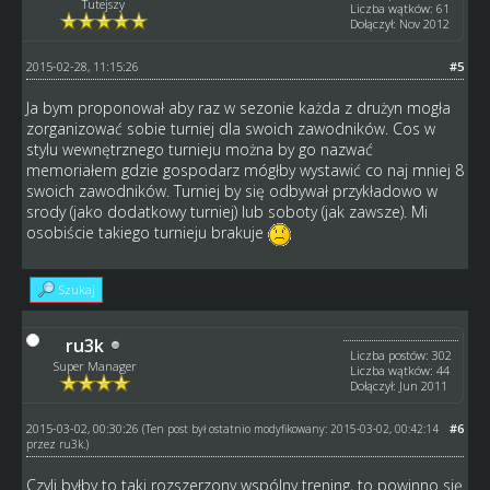
Tutejszy
Liczba wątków: 61
Dołączył: Nov 2012
2015-02-28, 11:15:26
#5
Ja bym proponował aby raz w sezonie każda z drużyn mogła
zorganizować sobie turniej dla swoich zawodników. Cos w
stylu wewnętrznego turnieju można by go nazwać
memoriałem gdzie gospodarz mógłby wystawić co naj mniej 8
swoich zawodników. Turniej by się odbywał przykładowo w
srody (jako dodatkowy turniej) lub soboty (jak zawsze). Mi
osobiście takiego turnieju brakuje
Szukaj
ru3k
Liczba postów: 302
Super Manager
Liczba wątków: 44
Dołączył: Jun 2011
2015-03-02, 00:30:26
#6
(Ten post był ostatnio modyfikowany: 2015-03-02, 00:42:14
przez
ru3k
.)
Czyli byłby to taki rozszerzony wspólny trening, to powinno się