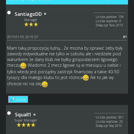
SantiagoDD
Liczba postów: 138
Manager
Liczba wątków: 8
Dołączył: Nov 2013
2015-01-03, 20:16:57
#1
Mam taką propozycję luźną... Że można by sprawić żeby były
zawody indywidualne nie tylko w sobotę ale i niedziele pod
warunkiem że dany klub nie byłby gospodarzem ligowego
meczu
Wiadomo 2 mecz ligowe są w miesiącu u siebie i
tylko wtedy jest porządny zastrzyk finansowy a takie 40-50
tysięcy dla małego klubu to jest różnica
Ale to jak wy
chcecie nic na siłę
Szukaj
Squall1
Liczba postów: 501
Super Manager
Liczba wątków: 20
Dołączył: Sep 2010