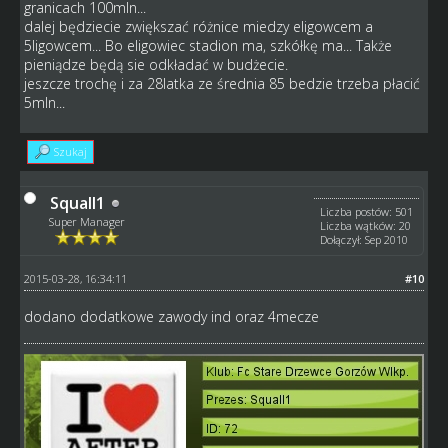
granicach 100mln...
dalej będziecie zwiększać różnice miedzy eligowcem a
5ligowcem... Bo eligowiec stadion ma, szkółkę ma... Także
pieniądze będą sie odkładać w budżecie.
jeszcze trochę i za 28latka ze średnia 85 bedzie trzeba płacić
5mln...
Szukaj
Squall1
Liczba postów: 501
Super Manager
Liczba wątków: 20
Dołączył: Sep 2010
2015-03-28, 16:34:11
#10
dodano dodatkowe zawody ind oraz 4mecze