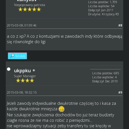
Liczba postów: 1,709
Niepoprawny patriota
Liczba wątków: 54
Dołączył: Jan 2011
Drużyna: Krzyżacy R3
2015-03-08, 01:09:46
#8
a co z xp? A co z kontuzjami w zawodach indy które odbywają
się równolegle do ligi
Szukaj
ukppku
Liczba postów: 685
Super Manager
Liczba wątków: 4
Dołączył: Dec 2010
2015-03-08, 18:32:15
#9
Jeżeli zawody indywidualne dwukrotnie częściej to i kasa za
każde dwukrotnie mniejsza
Nie szukajcie zwiększenia dochodów bo już teraz budżety
ciagle rosna ze nie ma co robić z pieniędzmi...
nie wprowadzajmy sytuacji zeby transfery tu sie kręciły w