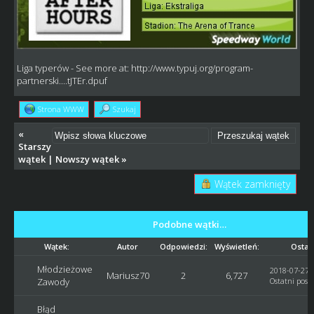
Liga typerów
- See more at:
http://www.typuj.org/program-
partnerski....tJTEr.dpuf
Strona WWW
Szukaj
«
Starszy
wątek
|
Nowszy wątek
»
Wątek zamknięty
Podobne wątki…
Wątek:
Autor
Odpowiedzi:
Wyświetleń:
Ostat
Młodzieżowe
2018-07-27, 
Mariusz70
2
6,727
Zawody
Ostatni post
Błąd