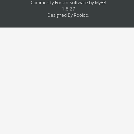
Community Forum Software by
MyBB
1.8.27
Designed By
Rooloo
.