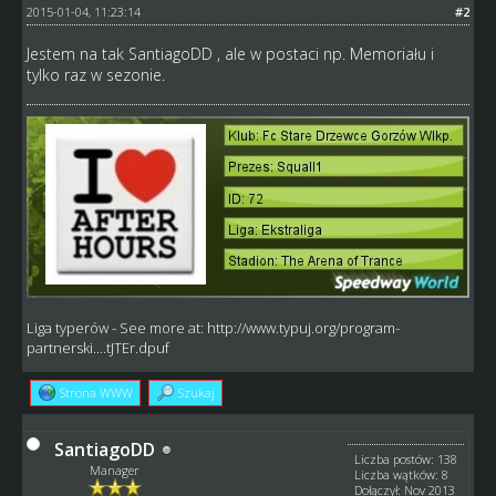
2015-01-04, 11:23:14
#2
Jestem na tak SantiagoDD , ale w postaci np. Memoriału i
tylko raz w sezonie.
Liga typerów
- See more at:
http://www.typuj.org/program-
partnerski....tJTEr.dpuf
Strona WWW
Szukaj
SantiagoDD
Liczba postów: 138
Manager
Liczba wątków: 8
Dołączył: Nov 2013