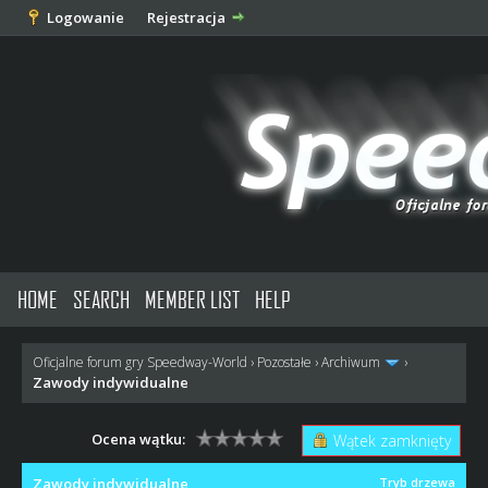
Logowanie
Rejestracja
HOME
SEARCH
MEMBER LIST
HELP
Oficjalne forum gry Speedway-World
›
Pozostałe
›
Archiwum
›
Zawody indywidualne
Ocena wątku:
Wątek zamknięty
Zawody indywidualne
Tryb drzewa