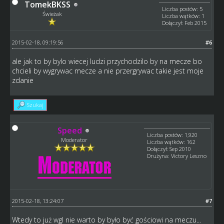
TomekBKSS
Liczba postów: 5
Świeżak
Liczba wątków: 1
Dołączył: Feb 2015
2015-02-18, 09:19:56
#6
ale jak to by bylo wiecej ludzi przychodzilo by na mecze bo
chcieli by wygrywac mecze a nie przergrywac takie jest moje
zdanie
Szukaj
Speed
Liczba postów: 1,920
Moderator
Liczba wątków: 162
Dołączył: Sep 2010
Drużyna: Victory Leszno
2015-02-18, 13:24:07
#7
Wtedy to już wgl nie warto by było być gościowi na meczu...