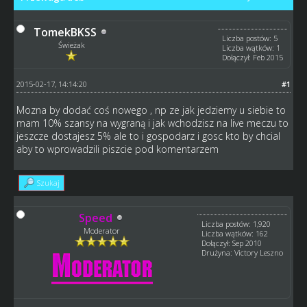
TomekBKSS
Liczba postów: 5
Świeżak
Liczba wątków: 1
Dołączył: Feb 2015
2015-02-17, 14:14:20
#1
Mozna by dodać coś nowego , np ze jak jedziemy u siebie to
mam 10% szansy na wygraną i jak wchodzisz na live meczu to
jeszcze dostajesz 5% ale to i gospodarz i gosc kto by chcial
aby to wprowadzili piszcie pod komentarzem
Szukaj
Speed
Liczba postów: 1,920
Moderator
Liczba wątków: 162
Dołączył: Sep 2010
Drużyna: Victory Leszno