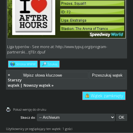
Liga typerów
- See more at:
http://www.typuj.org/program-
partnerski....tJTEr.dpuf
Strona WWW
Szukaj
«
Starszy
wątek
|
Nowszy wątek
»
Wątek zamknięty
Pokaż wersję do druku
Skocz do:
Użytkownicy przeglądający ten wątek: 1 gości