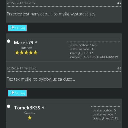
2015-02-17, 19:25:55
#2
Przecież jest hany cap.... i to myślę wystarczający
Szukaj
Marek79
Liczba postów: 1,629
Tutejszy
Liczba wątków: 39
Dołączył: Jul 2012
Drużyna: TARZAN'S TEAM TARNOW
2015-02-17, 19:31:45
#3
Też tak myślę, to byłoby już za dużo...
Szukaj
TomekBKSS
Liczba postów: 5
Świeżak
Liczba wątków: 1
Dołączył: Feb 2015