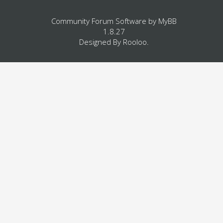
Community Forum Software by
MyBB
1.8.27
Designed By
Rooloo
.