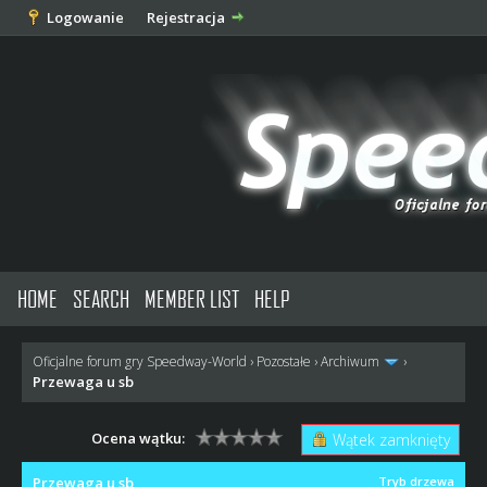
Logowanie
Rejestracja
HOME
SEARCH
MEMBER LIST
HELP
Oficjalne forum gry Speedway-World
›
Pozostałe
›
Archiwum
›
Przewaga u sb
Ocena wątku:
Wątek zamknięty
Przewaga u sb
Tryb drzewa