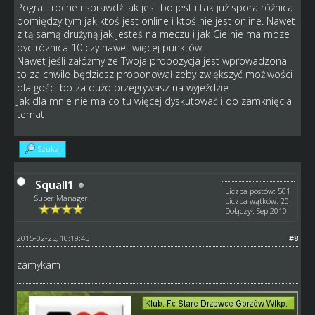
Pograj troche i sprawdź jak jest bo jest i tak już spora różnica
pomiędzy tym jak ktoś jest online i ktoś nie jest online. Nawet
z tą samą drużyną jak jesteś na meczu i jak Cie nie ma moze
byc róznica 10 czy nawet więcej punktów.
Nawet jeśli załóżmy ze Twoja propozycja jest wprowadzona
to za chwile będziesz proponował zeby zwiększyć możlwości
dla gości bo za dużo przegrywasz na wyjeździe.
Jak dla mnie nie ma co tu więcej dyskutować i do zamknięcia
temat
Szukaj
Squall1
Liczba postów: 501
Super Manager
Liczba wątków: 20
Dołączył: Sep 2010
2015-02-25, 10:19:45
#8
zamykam