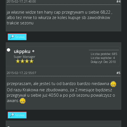
2015-02-17, 21:40:00
#4
ja własnie widze ten hany cap przegrywam u siebie 68;22 ,
albo tez mnie to wkurza ze koles kupuje sb zawodnikow
trakcie sezonu
Szukaj
ukppku
Liczba postów: 685
Super Manager
Liczba wątków: 4
Dołączył: Dec 2010
2015-02-17, 22:55:07
#5
przepraszam, ale jesteś tu od bardzo bardzo niedawna
Od razu Krakowa nie zbudowano, za 2 miesiące będziesz
przegrywał u siebie już 40:50 a po pół sezonu powalczysz o
awans
Szukaj