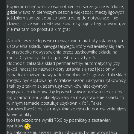
Popieram chęć walki z osamotnieniem szczególnie w 6 lidze,
gdzie w swoim pierwszym sezonie większość meczy ligowych
jeździłem sam ze sobą co było trochę demotywujące i nie
dziwię się, że wielu użytkowników rezygnuje z tego powodu, że
nie ma tam po prostu z kim grać.
A może jeszcze lepszym rozwiązaniem niż boty byłaby opcja
ustawienia składu niewygasającego, który wstawiałby się sam
w przypadku niewystawienia przez użytkownika składu na
mecz. Czyli wszystko tak jak jest teraz z tym że
dochodzi zakładka skład permanentny/ automatyczny (czy
jakoś inaczej to nazwać) który ustawia się raz i jest on w
zanadrzu zawsze na wypadek nieobecności gracza. Taki skład
mógłby być edytowalny. W trakcie sezonu aktywni użytkownicy
i tak by z takim składem użytkowników nieaktywnych
wygrywali, bo kupowaliby lepszych zawodników a nie czuliby
się osamotnieni. Zniknęłyby kary za niewystawienie składu co
w innym temacie postuluje użytkownik Yo1. Także
sprawiedliwość by się radykalnie zbliżyła do normy- zniknęłyby
łatwe punkty.
No i te oczobitne wyniki 75:0 by poznikały z zestawień
wyników
Po zakończeniu sezonu jeśli użytkownik by nie wrócił taką