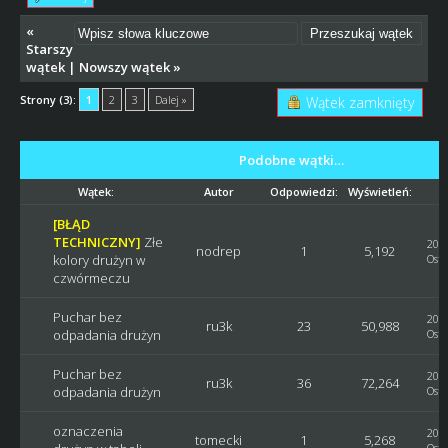
«
Starszy
wątek
|
Nowszy wątek
»
Strony (3):
1
2
3
Dalej »
Wątek zamknięty
Podobne wątki…
Wątek:
Autor
Odpowiedzi:
Wyświetleń:
[BŁĄD
TECHNICZNY]
Złe
2016
nodrep
1
5,192
kolory drużyn w
Osta
czwórmeczu
Puchar bez
2014
ru3k
23
50,988
odpadania drużyn
Osta
Puchar bez
2014
ru3k
36
72,264
odpadania drużyn
Osta
oznaczenia
2011
tomecki
1
5,268
Osta