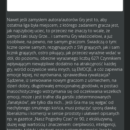
abyście pomyśleli sami jakie mogą być tego +
Nawet jeśli zamysłem autora/autorów Gry jest to, aby
ostatnia liga była miejscem, z którego zadaniem gracza jest,
jak najszybciej uciec, to przecież nie znaczy to wcale, że
zamysł taki służy Grze… i samemu Gry właścicielowi, a już
osobliwie, na pewno, nie samym graczom. Świadczą o tym:
liczne opinie samych, rezygnujących z SW grających, jak i sam
licznik grających, ostro pikujący, jak przecież wyraźnie widać w
dół, do poziomu, obecnie wyrażanego liczbą 627! Czynnikiem
wpływającym niewątpliwie dodatnio na atrakcyjność każdej
gry, wśród oczywiście wielu innych, są EMOCJE, a cóż zapewnia
emocje lepiej, niż wyrównana, sprawiedliwa rywalizacja?
Sądzenie, iż serwowanie nowym graczom z uśmiechem, na
dzień dobry, długotrwałej emocjonalnej głodówki, w postaci
masochistycznego wstrzymania się od oczekiwania wszelkich
emocji, może i jest trafne dla garstki zdeterminowanych
„fanatyków”, ale tylko dla nich… Jeśli Gra ma się wyłgać od
niechybnego smutnego końca, musi połączyć sporą dawkę
liberalizmu i komercji w sensie prostoty i ułatwień opisanych
np. w gazetce „Nasz Pogodny Czas” nr 90, z ekskluzywną,
dużej wagi wartością i znaczeniem: cierpliwości, inteligencji,
treningu, taktyki i strategii oraz systematyczności, lecz te