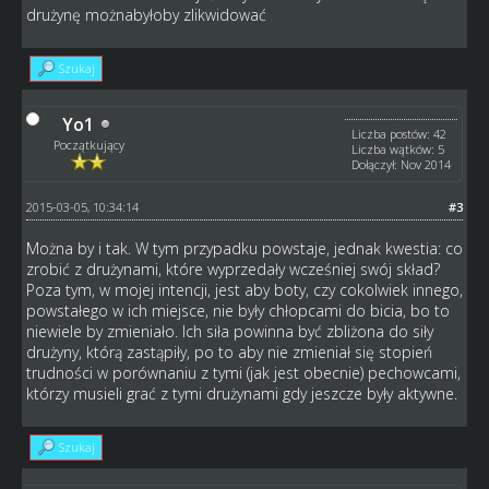
drużynę możnabyłoby zlikwidować
Szukaj
Yo1
Liczba postów: 42
Początkujący
Liczba wątków: 5
Dołączył: Nov 2014
2015-03-05, 10:34:14
#3
Można by i tak. W tym przypadku powstaje, jednak kwestia: co
zrobić z drużynami, które wyprzedały wcześniej swój skład?
Poza tym, w mojej intencji, jest aby boty, czy cokolwiek innego,
powstałego w ich miejsce, nie były chłopcami do bicia, bo to
niewiele by zmieniało. Ich siła powinna być zbliżona do siły
drużyny, którą zastąpiły, po to aby nie zmieniał się stopień
trudności w porównaniu z tymi (jak jest obecnie) pechowcami,
którzy musieli grać z tymi drużynami gdy jeszcze były aktywne.
Szukaj