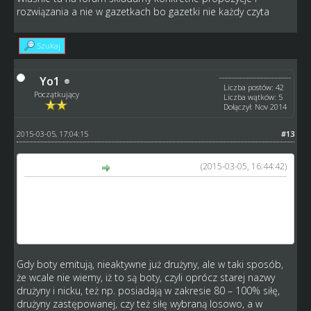
rozwiązania a nie w gazetkach bo gazetki nie każdy czyta
Szukaj
Yo1
Liczba postów: 42
Początkujący
Liczba wątków: 5
Dołączył: Nov 2014
2015-03-05, 17:04:15
#13
(2015-03-05, 16:44:42)
tofik napisał(a):
to już było aby był skład wystawiany z automatu i było
jeszcze gorzej jak teraz
Po co bot ma jechać mecz między sobą do czego to ma
służyć
Gdy boty emitują, nieaktywne już drużyny, ale w taki sposób,
że wcale nie wiemy, iż to są boty, czyli oprócz starej nazwy
drużyny i nicku, też np. posiadają w zakresie 80 – 100% siłę,
drużyny zastępowanej, czy też siłę wybraną losowo, a w