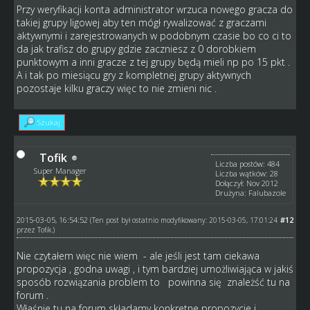
Przy weryfikacji konta administrator wrzuca nowego gracza do
takiej grupy ligowej aby ten mógł rywalizować z graczami
aktywnymi i zarejestrowanych w podobnym czasie bo co ci to
da jak trafisz do grupy gdzie zaczniesz z 0 dorobkiem
punktowym a inni gracze z tej grupy będą mieli np po 15 pkt .
A i tak po miesiącu gry z kompletnej grupy aktywnych
pozostaje kilku graczy więc to nie zmieni nic .
Szukaj
Tofik
Liczba postów: 484
Super Manager
Liczba wątków: 28
Dołączył: Nov 2012
Drużyna: Falubazole
2015-03-05, 16:54:52
#12
(Ten post był ostatnio modyfikowany: 2015-03-05, 17:01:24
przez
Tofik
.)
Nie czytałem więc nie wiem - ale jeśli jest tam ciekawa
propozycja , godna uwagi , i tym bardziej umożliwiająca w jakiś
sposób rozwiązania problem to powinna się znależść tu na
forum .
Właśnie tu na forum składamy konkretne propozycje i