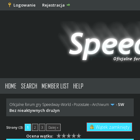
Logowanie
Rejestracja
HOME
SEARCH
MEMBER LIST
HELP
SW
Oficjalne forum gry Speedway-World
›
Pozostałe
›
Archiwum
›
Bez nieaktywnych drużyn
Wątek zamknięty
Strony (3):
1
2
3
Dalej »
Ocena wątku: