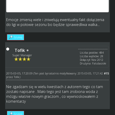
grupy aktywnych pozostaje kilku graczy więc to nie
zmieni nic .
Emocje zmienią wiele i zniwelują ewentualny fakt dołączenia
do ligi w połowie sezonu bo będzie sprawiedliwa walka...
Szukaj
Tofik
Liczba postów: 484
Super Manager
Liczba wątków: 28
Dołączył: Nov 2012
Drużyna: Falubazole
2015-03-05, 17:20:09
#15
(Ten post był ostatnio modyfikowany: 2015-03-05, 17:21:42
przez
Tofik
.)
Nie zgadzam się w wielu kwestiach z autorem tego co tam
zostało napisane . Mało tego jest tam zrobiona woda z
mózgu właśnie nowym graczom , co wywnioskowałem z
komentarzy
Szukaj