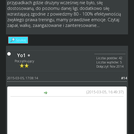
przypadkach gdzie drużyny wcześniej nie było, siłę
dostosowaną, do poziomu danej ligi; dodatkowo siłę
wzrastającą zgodnie z powiedzmy 80 - 100% efektywnością
zwykłego prawa treningu, mamy prawdziwe emocje. Czytaj:
zapał, walkę, zaangażowanie i zainteresowanie…
Szukaj
Yo1
Liczba postów: 42
Początkujący
Liczba wątków: 5
Dołączył: Nov 2014
2015-03-05, 17:08:14
#14
(2015-03-05, 16:49:37)
tofik napisał(a):
Przy weryfikacji konta administrator wrzuca nowego
gracza do takiej grupy ligowej aby ten mógł rywalizować z
graczami aktywnymi i zarejestrowanych w podobnym
czasie bo co ci to da jak trafisz do grupy gdzie zaczniesz z
0 dorobkiem punktowym a inni gracze z tej grupy będą
mieli np po 15 pkt . A i tak po miesiącu gry z kompletnej