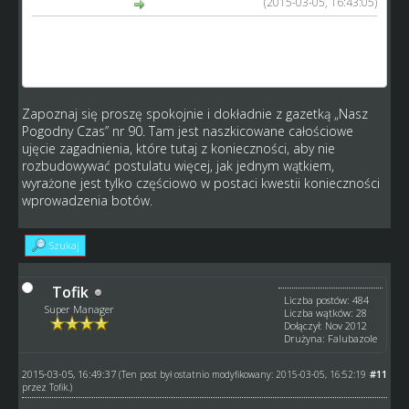
(2015-03-05, 16:43:05)
tofik napisał(a):
Zauważ że każda nowa grupa w 6 lidze jest tak budowana
aby był komplet graczy ale nikt nie może zagwarantować
że po miesiącu gry dalej będzie komplet
Zapoznaj się proszę spokojnie i dokładnie z gazetką „Nasz
Pogodny Czas” nr 90. Tam jest naszkicowane całościowe
ujęcie zagadnienia, które tutaj z konieczności, aby nie
rozbudowywać postulatu więcej, jak jednym wątkiem,
wyrażone jest tylko częściowo w postaci kwestii konieczności
wprowadzenia botów.
Szukaj
Tofik
Liczba postów: 484
Super Manager
Liczba wątków: 28
Dołączył: Nov 2012
Drużyna: Falubazole
2015-03-05, 16:49:37
#11
(Ten post był ostatnio modyfikowany: 2015-03-05, 16:52:19
przez
Tofik
.)