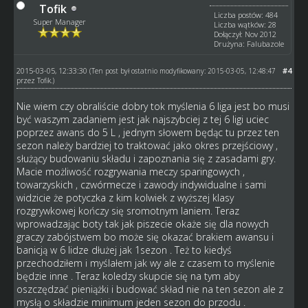
Tofik
Liczba postów: 484
Super Manager
Liczba wątków: 28
Dołączył: Nov 2012
Drużyna: Falubazole
2015-03-05, 12:33:30
#4
(Ten post był ostatnio modyfikowany: 2015-03-05, 12:48:47
przez
Tofik
.)
Nie wiem czy obraliście dobry tok myślenia 6 liga jest bo musi
być waszym zadaniem jest jak najszybciej z tej 6 ligi uciec
poprzez awans do 5 L , jednym słowem będąc tu przez ten
sezon należy bardziej to traktować jako okres przejściowy ,
służący budowaniu składu i zapoznania się z zasadami gry.
Macie możliwość rozgrywania meczy sparingowych ,
towarzyskich , czwórmecze i zawody indywidualne i sami
widzicie że potyczka z kim kolwiek z wyższej klasy
rozgrywkowej kończy się sromotnym laniem. Teraz
wprowadzając boty tak jak piszecie okaże się dla nowych
graczy zabójstwem bo może się okazać brakiem awansu i
banicją w 6 lidze dłużej jak 1sezon . Też to kiedyś
przechodziłem i myślałem jak wy ale z czasem to myślenie
będzie inne . Teraz koledzy skupcie się na tym aby
oszczędzać pieniążki i budować skład nie na ten sezon ale z
mysłą o składzie minimum jeden sezon do przodu .