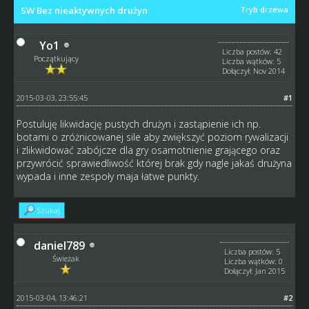
SW Bez nieaktywnych drużyn
Tryb drzewa
Yo1
Liczba postów: 42
Początkujący
Liczba wątków: 5
Dołączył: Nov 2014
2015-03-03, 23:55:45
#1
Postuluję likwidację pustych drużyn i zastąpienie ich np.
botami o zróżnicowanej sile aby zwiększyć poziom rywalizacji
i zlikwidować zabójcze dla gry osamotnienie grającego oraz
przywrócić sprawiedliwość której brak gdy nagle jakaś drużyna
wypada i inne zespoły maja łatwe punkty.
Szukaj
daniel789
Liczba postów: 5
Świeżak
Liczba wątków: 0
Dołączył: Jan 2015
2015-03-04, 13:46:21
#2