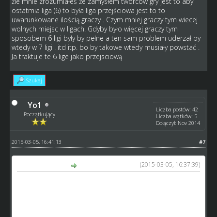
żle mnie zrozumiałeś że zamysłem twórców gry jest to aby
ostatmia liga (6) to była liga przejściowa jest to to
uwarunkowane ilością graczy . Czym mniej graczy tym wiecej
wolnych miejsc w ligach. Gdyby było więcej graczy tym
sposobem 6 ligi były by pełne a ten sam problem uderzał by
wtedy w 7 ligi . itd itp. bo by takowe wtedy musiały powstać .
Ja traktuje te 6 lige jako przejsciową
Szukaj
Yo1
Liczba postów: 42
Początkujący
Liczba wątków: 5
Dołączył: Nov 2014
2015-03-05, 16:41:13
#7
(2015-03-05, 16:37:39)
tofik napisał(a):
żle mnie zrozumiałeś że zamysłem twórców gry jest to aby
ostatmia liga (6) to była liga przejściowa jest to to
uwarunkowane ilością graczy . Czym mniej graczy tym
wiecej wolnych miejsc w ligach. Gdyby było więcej graczy