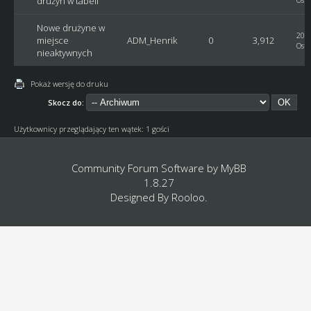
drużyn w tabeli
Nowe drużyne w
2010
miejsce
ADM_Henrik
0
3,912
Osta
nieaktywnych
Pokaż wersję do druku
Skocz do:
Użytkownicy przeglądający ten wątek: 1 gości
Community Forum Software by
MyBB
1.8.27
Designed By
Rooloo
.