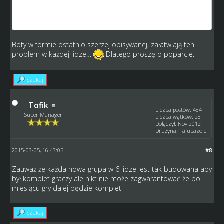
tym sposobem 6 ligi były by pełne a ten sam problem
uderzał by wtedy w 7 ligi . itd itp. bo by takowe wtedy
musiały powstać . Ja traktuje te 6 lige jako przejsciową
Boty w formie ostatnio szerzej opisywanej, załatwiają ten
problem w każdej lidze…
Dlatego proszę o poparcie.
Szukaj
Tofik
Liczba postów: 484
Super Manager
Liczba wątków: 28
Dołączył: Nov 2012
Drużyna: Falubazole
2015-03-05, 16:43:05
#8
Zauważ że każda nowa grupa w 6 lidze jest tak budowana aby
był komplet graczy ale nikt nie może zagwarantować że po
miesiącu gry dalej będzie komplet
Szukaj