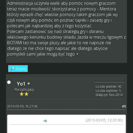
Administracja uczyniła wiele aby pomóc nowym graczom
teraz macie możliwość skorzystania z pomocy - Mentora
którzy wyrazili chęć właśnie pomocy takim graczom jak wy
czyli nowym aby pomóc im poznać tajniki i zasady gry i
polecam jak najbardziej aby z tego kożystać.
Polecam zastanowić się nad strategią gry i obraniu
właściwego kierunku budowy składu. Jazda w meczu ligowym z
BOTAMI też ma swoje plusy ale jakie to nie napisze nie
dlatego że nie chce tego napisać ale dlatego abyście
pomyśleli sami jakie mogą być tego +
Szukaj
Yo1
Liczba postów: 42
Początkujący
Liczba wątków: 5
Dołączył: Nov 2014
2015-03-05, 16:27:36
#5
(2015-03-05, 12:33:30)
tofik napisał(a):
Nie wiem czy obraliście dobry tok myślenia 6 liga jest bo