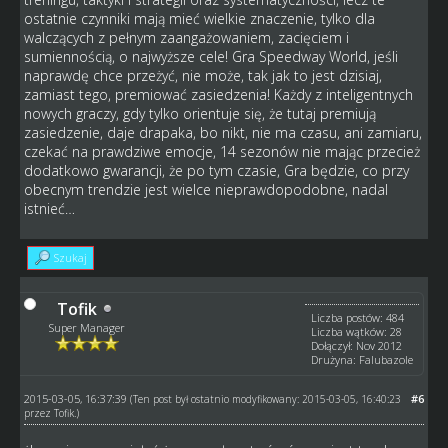
ostatnie czynniki mają mieć wielkie znaczenie, tylko dla
walczących z pełnym zaangażowaniem, zacięciem i
sumiennością, o najwyższe cele! Gra Speedway World, jeśli
naprawdę chce przeżyć, nie może, tak jak to jest dzisiaj,
zamiast tego, premiować zasiedzenia! Każdy z inteligentnych
nowych graczy, gdy tylko orientuje się, że tutaj premiują
zasiedzenie, daje drapaka, bo nikt, nie ma czasu, ani zamiaru,
czekać na prawdziwe emocje, 14 sezonów nie mając przecież
dodatkowo gwarancji, że po tym czasie, Gra będzie, co przy
obecnym trendzie jest wielce nieprawdopodobne, nadal
istnieć…
Szukaj
Tofik
Liczba postów: 484
Super Manager
Liczba wątków: 28
Dołączył: Nov 2012
Drużyna: Falubazole
2015-03-05, 16:37:39
#6
(Ten post był ostatnio modyfikowany: 2015-03-05, 16:40:23
przez
Tofik
.)