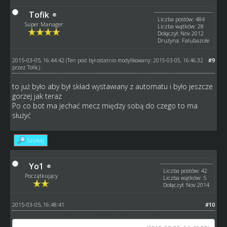
Tofik
Liczba postów: 484
Super Manager
Liczba wątków: 28
Dołączył: Nov 2012
Drużyna: Falubazole
2015-03-05, 16:44:42
#9
(Ten post był ostatnio modyfikowany: 2015-03-05, 16:46:32
przez
Tofik
.)
to już było aby był skład wystawiany z automatu i było jeszcze
gorzej jak teraz
Po co bot ma jechać mecz między sobą do czego to ma
służyć
Szukaj
Yo1
Liczba postów: 42
Początkujący
Liczba wątków: 5
Dołączył: Nov 2014
2015-03-05, 16:48:41
#10