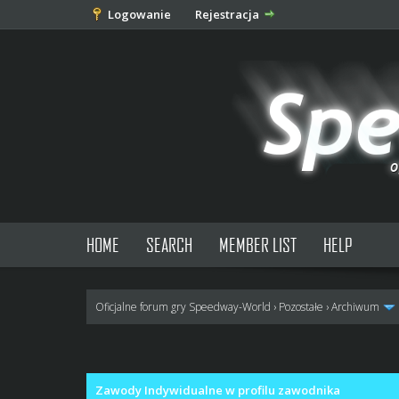
Logowanie
Rejestracja
HOME
SEARCH
MEMBER LIST
HELP
Oficjalne forum gry Speedway-World
›
Pozostałe
›
Archiwum
0 głosów - średnia: 0
1
2
3
4
5
Zawody Indywidualne w profilu zawodnika