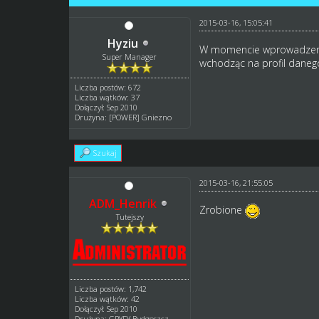
2015-03-16, 15:05:41
Hyziu
W momencie wprowadzenia 
Super Manager
wchodząc na profil danego
Liczba postów: 672
Liczba wątków: 37
Dołączył: Sep 2010
Drużyna: [POWER] Gniezno
Szukaj
2015-03-16, 21:55:05
ADM_Henrik
Zrobione
Tutejszy
Liczba postów: 1,742
Liczba wątków: 42
Dołączył: Sep 2010
Drużyna: GRYFY Bydgoszcz