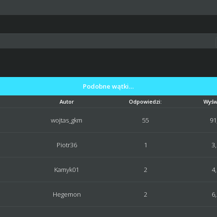
Podobne wątki…
Autor
Odpowiedzi:
Wyśw
wojtas_gkm
55
91
Piotr36
1
3
Kamyk01
2
4
Hegemon
2
6