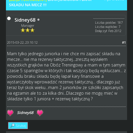
SKŁADU NA MECZ !!!
Sidney68
Liczba postów: 187
Manager
Liczba wątków: 7
Dołączył: Feb 2012
2015-03-22, 23:10:12
#1
Mam tylko jednego juniorka i nie chce mi zapisać składu na
mecze... nie ma rezerwy taktycznej...zresztą wysłałem
wszystkich grajków na Obóz Treningowy a mam w tym samym
czasie 5 sparingów w których i tak wszyscy będą wykluczani... z
powodu braku składu będę łapał kary finansowe a
wystarczyłoby wprowadzić rezerwę taktyczną... dlaczego już
teraz był skok wieku...mam 2 juniorków ze szkółki zapisanych
na egzamin ale to za kilka dni...Dlaczego nie mogę mieć w
składzie tylko 1 juniora + rezerwę taktyczną ?
Sidney68
Szukaj