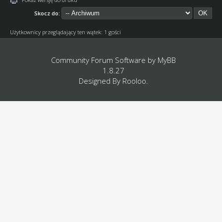
Skocz do:
Użytkownicy przeglądający ten wątek: 1 gości
Community Forum Software by
MyBB
1.8.27
Designed By
Rooloo
.