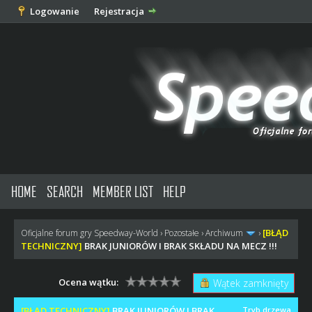
Logowanie
Rejestracja
HOME
SEARCH
MEMBER LIST
HELP
[BŁĄD
Oficjalne forum gry Speedway-World
›
Pozostałe
›
Archiwum
›
TECHNICZNY]
BRAK JUNIORÓW I BRAK SKŁADU NA MECZ !!!
Ocena wątku:
Wątek zamknięty
[BŁĄD TECHNICZNY]
BRAK JUNIORÓW I BRAK
Tryb drzewa