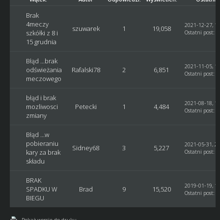
Brak
4meczy
2021-12-27, 11
szuwarek
1
19,058
szkółki z 8 i
Ostatni post
:
G
15 grudnia
Błąd ...brak
2021-11-05, 17
odświeżania
Rafalski78
2
6,851
Ostatni post
:
R
meczowego
błąd i brak
2021-08-18, 13
mozliwosci
Petecki
1
4,484
Ostatni post
:
G
zmiany
Błąd ...w
pobieraniu
2021-05-31, 21
Sidney68
3
5,227
kary za brak
Ostatni post
:
G
składu
BRAK
2019-01-19, 12
SPADKU W
Brad
9
15,520
Ostatni post
:
G
BIEGU
Pokaż wersję do druku