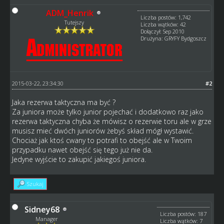
ADM_Henrik
Liczba postów: 1,742
Tutejszy
Liczba wątków: 42
Dołączył: Sep 2010
Drużyna: GRYFY Bydgoszcz
2015-03-22, 23:34:30
#2
Jaka rezerwa taktyczna ma być ?
Za juniora może tylko junior pojechać i dodatkowo raz jako
rezerwa taktyczna chyba że mówisz o rezerwie toru ale w grze
musisz mieć dwóch juniorów żebyś skład mógł wystawić.
Chociaż jak ktoś cwany to potrafi to obejść ale w Twoim
przypadku nawet obejść się tego już nie da.
Jedyne wyjście to zakupić jakiegoś juniora.
Szukaj
Sidney68
Liczba postów: 187
Manager
Liczba wątków: 7