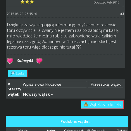
Dołączył: Feb 2012
2015-03-22, 23:45:40
#3
Dziękuję za wyczerpującą informację...myślałem o rezerwie
toru oczywiście...a cwany nie jestem i za to zabiorą mi kasę...
miło wiedzieć że można robić tu zabronione wałki całkiem
legalnie i za zgodą Adminów...w 4-meczach juniorskich jest
rezerwa toru więc dlaczego nie tutaj ???
Sidney68
Szukaj
«
Starszy
wątek
|
Nowszy wątek
»
Wątek zamknięty
Podobne wątki…
Wątek:
Autor
Odpowiedzi:
Wyświetleń:
Ostatni 