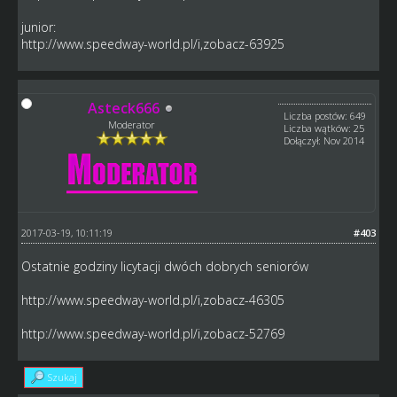
junior:
http://www.speedway-world.pl/i,zobacz-63925
Asteck666
Liczba postów: 649
Moderator
Liczba wątków: 25
Dołączył: Nov 2014
2017-03-19, 10:11:19
#403
Ostatnie godziny licytacji dwóch dobrych seniorów
http://www.speedway-world.pl/i,zobacz-46305
http://www.speedway-world.pl/i,zobacz-52769
Szukaj