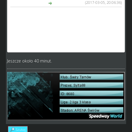
(2017-03-05, 20:06:36)
sylta88 napisał(a):
[quote='sylta88' pid='72008' dateline='1488572926']
Juniorzy, 21 lat i 16.
Wysłani na dobry obóz do Vojens!
http://www.speedway-world.pl/i,zobacz-57861
http://www.speedway-world.pl/i,zobacz-71954
http://www.speedway-world.pl/i,zobacz-71963
Jeszcze około 40 minut.
Szukaj