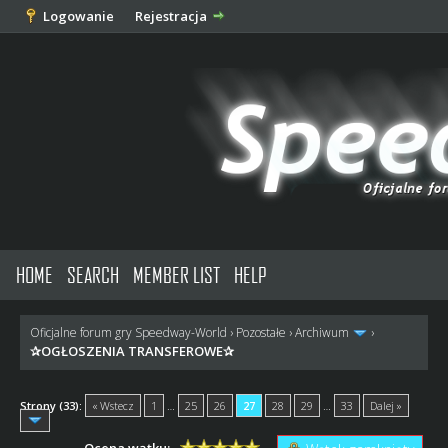
Logowanie
Rejestracja
HOME
SEARCH
MEMBER LIST
HELP
Oficjalne forum gry Speedway-World
›
Pozostałe
›
Archiwum
›
✰OGŁOSZENIA TRANSFEROWE✰
Strony (33):
« Wstecz
1
…
25
26
27
28
29
…
33
Dalej »
Ocena wątku: