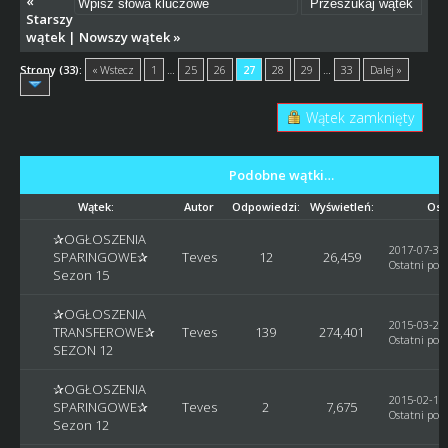
«
Starszy
wątek
|
Nowszy wątek
»
Strony (33):
« Wstecz
1
…
25
26
27
28
29
…
33
Dalej »
Wątek zamknięty
Podobne wątki…
Wątek:
Autor
Odpowiedzi:
Wyświetleń:
Ost
✰OGŁOSZENIA
2017-07-30,
SPARINGOWE✰
Teves
12
26,459
Ostatni post
Sezon 15
✰OGŁOSZENIA
2015-03-29,
TRANSFEROWE✰
Teves
139
274,401
Ostatni post
SEZON 12
✰OGŁOSZENIA
2015-02-14,
SPARINGOWE✰
Teves
2
7,675
Ostatni post
Sezon 12