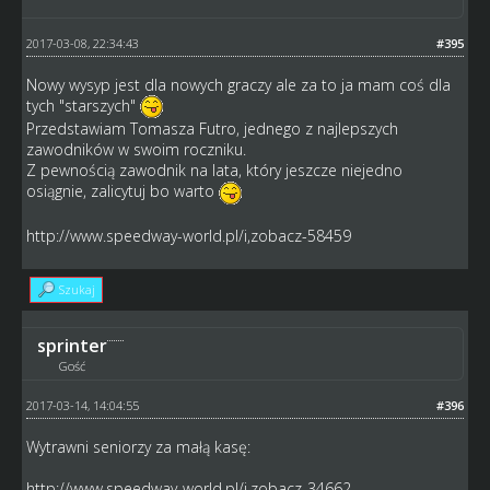
2017-03-08, 22:34:43
#395
Nowy wysyp jest dla nowych graczy ale za to ja mam coś dla
tych "starszych"
Przedstawiam Tomasza Futro, jednego z najlepszych
zawodników w swoim roczniku.
Z pewnością zawodnik na lata, który jeszcze niejedno
osiągnie, zalicytuj bo warto
http://www.speedway-world.pl/i,zobacz-58459
Szukaj
sprinter
Gość
2017-03-14, 14:04:55
#396
Wytrawni seniorzy za małą kasę:
http://www.speedway-world.pl/i,zobacz-34662