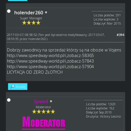
holender260
Liczba postów: 291
Super Manager
Liczba wątków: 3
Dołączył: Mar 2015
2017-03-07, 08:58:52
#394
(Ten post był ostatnio modyfikowany: 2017-03-07,
08:59:35 przez
holender260
.)
Dobrzy zawodnicy na sprzedaż którzy są na obozie w Vojens
http://www.speedway-world.pl/i,zobacz-58365
http://www.speedway-world.pl/i,zobacz-57843
http://www.speedway-world.pl/i,zobacz-57904
LICYTACJA OD ZERO ZŁOTYCH
Szukaj
Speed
Liczba postów: 1,920
Moderator
Liczba wątków: 162
Dołączył: Sep 2010
Drużyna: Victory Leszno