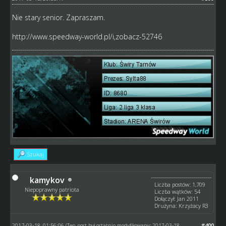
Nie stary senior. Zapraszam.
http://www.speedway-world.pl/i,zobacz-52746
Szukaj
kamykov
Liczba postów: 1,709
Niepoprawny patriota
Liczba wątków: 54
Dołączył: Jan 2011
Drużyna: Krzyżacy R3
2017-03-18, 01:56:06
#400
(Ten post był ostatnio modyfikowany: 2017-03-18,