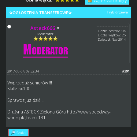
Wątek zamknięty
✰OGŁOSZENIA TRANSFEROWE✰
Tryb drzewa
Asteck666
Liczba postów: 649
Moderator
Liczba wątków: 25
Dołączył: Nov 2014
2017-03-04, 09:32:34
#391
Wyprzedaż seniorów !!!
Skille 5x100
Sprawdz juz dziś !!!
Drużyna ASTECK Zielona Góra
http://www.speedway-
world.pl/i,team-131
Szukaj