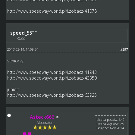
http://www.speedway-world.pl/i,zobacz-41078
speed_55
Gość
2017-03-14, 14:09:54
#397
seniorzy:
http://www.speedway-world.pl/i,zobacz-41943
http://www.speedway-world.pl/i,zobacz-43350
junior:
http://www.speedway-world.pl/i,zobacz-63925
Asteck666
Liczba postów: 649
Moderator
Liczba wątków: 25
Dołączył: Nov 2014