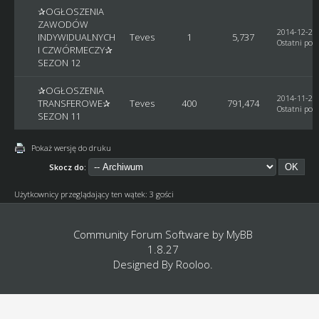
✰OGŁOSZENIA
ZAWODÓW
2014-12-29,
INDYWIDUALNYCH
Teves
1
5,737
Ostatni post
I CZWÓRMECZY✰
SEZON 12
✰OGŁOSZENIA
2014-11-26,
TRANSFEROWE✰
Teves
400
791,474
Ostatni post
SEZON 11
Pokaż wersję do druku
Skocz do:
Użytkownicy przeglądający ten wątek: 3 gości
Community Forum Software by
MyBB
1.8.27
Designed By
Rooloo
.