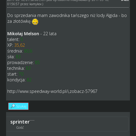
01:56:57 przez
kamykov
.)
Do sprzedania mam zawodnika tańszego niż lody Algida - bo
za złotówkę
Mikołaj Melson
- 22 lata
talent:
5
XP:
35,62
średnia:
80,6
siła:
83
prowadzenie:
85
technika:
83
start:
70
kondycja:
82
http://www.speedway-world.pl/i,zobacz-57967
Szukaj
sprinter
Gość