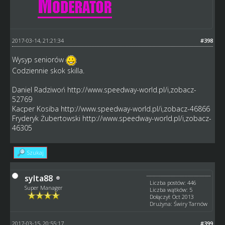
2017-03-14, 21:21:34
#398
Wysyp seniorów
Codziennie skok skilla.
Daniel Radziwoń
http://www.speedway-world.pl/i,zobacz-
52769
Kacper Kosiba
http://www.speedway-world.pl/i,zobacz-46866
Fryderyk Żubertowski
http://www.speedway-world.pl/i,zobacz-
46305
Szukaj
sylta88
Liczba postów: 446
Super Manager
Liczba wątków: 5
Dołączył: Oct 2013
Drużyna: Świry Tarnów
2017-03-15, 20:55:17
#399