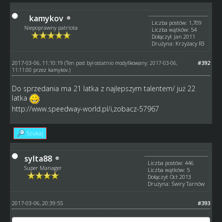
kamykov
Liczba postów: 1,709
Niepoprawny patriota
Liczba wątków: 54
Dołączył: Jan 2011
Drużyna: Krzyżacy R3
2017-03-06, 11:10:19
#392
(Ten post był ostatnio modyfikowany: 2017-03-06,
11:11:00 przez
kamykov
.)
Do sprzedania ma 21 latka z najlepszym talentem/ już 22
latka
http://www.speedway-world.pl/i,zobacz-57967
Szukaj
sylta88
Liczba postów: 446
Super Manager
Liczba wątków: 5
Dołączył: Oct 2013
Drużyna: Świry Tarnów
2017-03-06, 20:39:55
#393