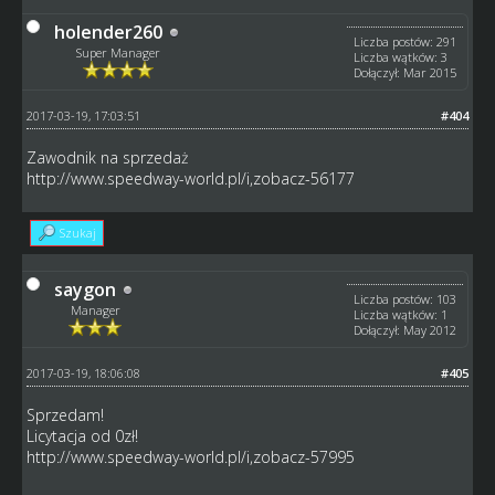
holender260
Liczba postów: 291
Super Manager
Liczba wątków: 3
Dołączył: Mar 2015
2017-03-19, 17:03:51
#404
Zawodnik na sprzedaż
http://www.speedway-world.pl/i,zobacz-56177
Szukaj
saygon
Liczba postów: 103
Manager
Liczba wątków: 1
Dołączył: May 2012
2017-03-19, 18:06:08
#405
Sprzedam!
Licytacja od 0zł!
http://www.speedway-world.pl/i,zobacz-57995