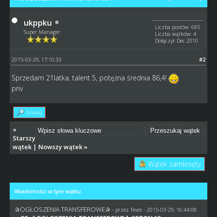
ukppku
Liczba postów: 685
Super Manager
Liczba wątków: 4
Dołączył: Dec 2010
2015-03-29, 17:10:33
#2
Sprzedam 21latka, talent 5, potężna średnia 86,4!
priv
Szukaj
«
Starszy
wątek
|
Nowszy wątek
»
Wątek zamknięty
Wiadomości w tym wątku
✰OGŁOSZENIA TRANSFEROWE✰
- przez
Teves
- 2015-03-29, 16:44:08