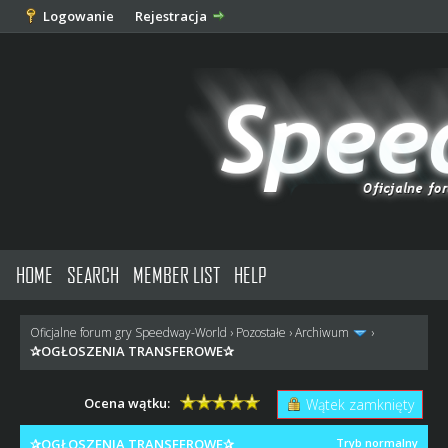
Logowanie
Rejestracja
HOME
SEARCH
MEMBER LIST
HELP
Oficjalne forum gry Speedway-World
›
Pozostałe
›
Archiwum
›
✰OGŁOSZENIA TRANSFEROWE✰
Ocena wątku:
Wątek zamknięty
✰OGŁOSZENIA TRANSFEROWE✰
Tryb normalny