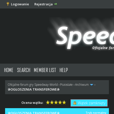
Logowanie
Rejestracja
HOME
SEARCH
MEMBER LIST
HELP
Oficjalne forum gry Speedway-World
›
Pozostałe
›
Archiwum
›
✰OGŁOSZENIA TRANSFEROWE✰
Ocena wątku:
Wątek zamknięty
✰OGŁOSZENIA TRANSFEROWE✰
Tryb normalny