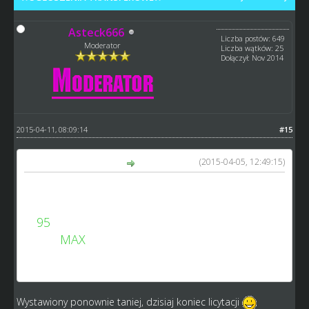
Asteck666
Liczba postów: 649
Moderator
Liczba wątków: 25
Dołączył: Nov 2014
2015-04-11, 08:09:14
#15
(2015-04-05, 12:49:15)
Asteck666 napisał(a):
Dacjan Rejewski
24lata
śr.
95
talent
MAX
http://www.speedway-world.pl/i,zobacz-42071-2
Wystawiony ponownie taniej, dzisiaj koniec licytacji