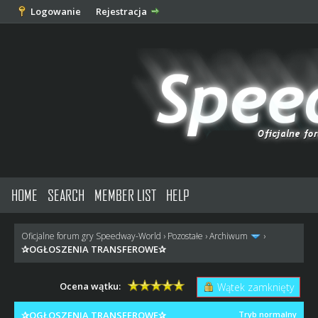
Logowanie
Rejestracja
HOME
SEARCH
MEMBER LIST
HELP
Oficjalne forum gry Speedway-World
›
Pozostałe
›
Archiwum
›
✰OGŁOSZENIA TRANSFEROWE✰
Ocena wątku:
Wątek zamknięty
✰OGŁOSZENIA TRANSFEROWE✰
Tryb normalny