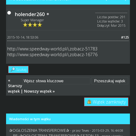
holender260
Liczba postów: 291
Super Manager
Liczba wątków: 3
Dołączył: Mar 2015
2015-10-14, 18:53:06
#125
http://www.speedway-world.pl/i,zobacz-51783
http://www.speedway-world.pl/i,zobacz-16776
Szukaj
«
Starszy
wątek
|
Nowszy wątek
»
Wątek zamknięty
Wiadomości w tym wątku
✰OGŁOSZENIA TRANSFEROWE✰
- przez
Teves
- 2015-03-29, 16:44:08
RE: ✰OGŁOSZENIA TRANSFEROWE✰ SEZON 13
- przez
ukppku
-