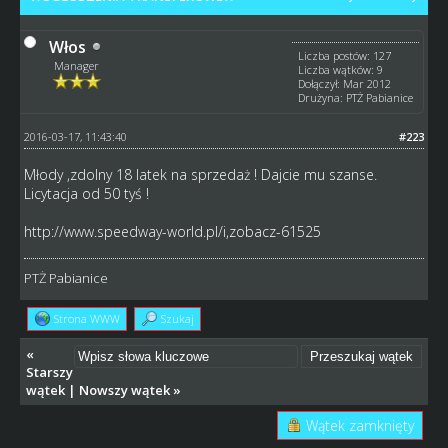
Włos
Liczba postów: 127
Manager
Liczba wątków: 9
Dołączył: Mar 2012
Drużyna: PTŻ Pabianice
2016-03-17, 11:43:40
#223
Młody ,zdolny 18 latek na sprzedaż ! Dajcie mu szanse.
Licytacja od 50 tyś !
http://www.speedway-world.pl/i,zobacz-61525
PTŻ Pabianice
Strona WWW
Szukaj
«
Starszy
wątek
|
Nowszy wątek
»
Wątek zamknięty