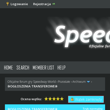
Logowanie
Rejestracja
HOME
SEARCH
MEMBER LIST
HELP
Oficjalne forum gry Speedway-World
›
Pozostałe
›
Archiwum
›
✰OGŁOSZENIA TRANSFEROWE✰
Ocena wątku:
Wątek zamknięty
✰OGŁOSZENIA TRANSFEROWE✰
Tryb normalny