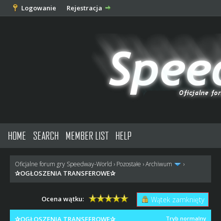
Logowanie
Rejestracja
HOME
SEARCH
MEMBER LIST
HELP
Oficjalne forum gry Speedway-World
›
Pozostałe
›
Archiwum
›
✰OGŁOSZENIA TRANSFEROWE✰
Ocena wątku:
Wątek zamknięty
✰OGŁOSZENIA TRANSFEROWE✰
Tryb normalny