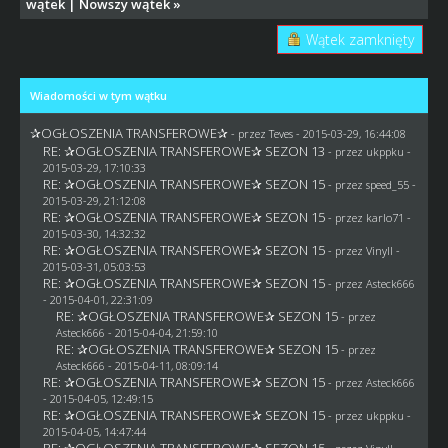
wątek
|
Nowszy wątek
»
Wątek zamknięty
Wiadomości w tym wątku
✰OGŁOSZENIA TRANSFEROWE✰
- przez
Teves
- 2015-03-29, 16:44:08
RE: ✰OGŁOSZENIA TRANSFEROWE✰ SEZON 13
- przez
ukppku
-
2015-03-29, 17:10:33
RE: ✰OGŁOSZENIA TRANSFEROWE✰ SEZON 15
- przez speed_55 -
2015-03-29, 21:12:08
RE: ✰OGŁOSZENIA TRANSFEROWE✰ SEZON 15
- przez
karlo71
-
2015-03-30, 14:32:32
RE: ✰OGŁOSZENIA TRANSFEROWE✰ SEZON 15
- przez Vinyll -
2015-03-31, 05:03:53
RE: ✰OGŁOSZENIA TRANSFEROWE✰ SEZON 15
- przez
Asteck666
- 2015-04-01, 22:31:09
RE: ✰OGŁOSZENIA TRANSFEROWE✰ SEZON 15
- przez
Asteck666
- 2015-04-04, 21:59:10
RE: ✰OGŁOSZENIA TRANSFEROWE✰ SEZON 15
- przez
Asteck666
- 2015-04-11, 08:09:14
RE: ✰OGŁOSZENIA TRANSFEROWE✰ SEZON 15
- przez
Asteck666
- 2015-04-05, 12:49:15
RE: ✰OGŁOSZENIA TRANSFEROWE✰ SEZON 15
- przez
ukppku
-
2015-04-05, 14:47:44
RE: ✰OGŁOSZENIA TRANSFEROWE✰ SEZON 15