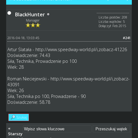
BlackHunter
Liczba postów: 208
Manager
Liczba wątków: 5
Dołączył: Feb 2015
2016-04-18, 13:03:45
#241
Artur Ślatała -
http://www.speedway-world.pl/i,zobacz-41226
Doświadczenie: 74.43
Siła, Technika, Prowadzenie po 100
Wiek: 28
Roman Nieciejewski -
http://www.speedway-world.pl/i,zobacz-
43091
Wiek: 26
Siła, Technika po 100, Prowadzenie - 90
Doświadczenie: 58.78
Szukaj
«
Starszy