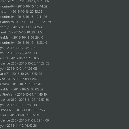
holender260
- 2015-10-14, 18:53:06
anonim-04
- 2015-10-15, 16:44:52
matti_1
- 2015-10-16, 20:13:02
anonim-04
- 2015-10-18, 10:11:16
ez
anonim-04
- 2015-10-18, 15:27:39
matti_1
- 2015-10-18, 13:42:24
speed_55 - 2015-10-18, 20:31:53
FireMan
- 2015-10-19, 08:26:40
anonim-04
- 2015-10-19, 15:23:49
dybi
- 2015-10-19, 18:12:21
dybi
- 2015-10-22, 20:21:33
betard
- 2015-10-22, 20:50:53
holender260
- 2015-10-23, 14:28:55
dybi
- 2015-10-24, 14:06:05
karlo71
- 2015-10-25, 18:52:22
Włos
- 2015-10-27, 08:47:42
ez
Włos
- 2015-10-29, 13:37:28
FireMan
- 2015-10-29, 08:05:52
ez
FireMan
- 2015-10-31, 14:45:10
holender260
- 2015-11-01, 19:50:56
dybi
- 2015-11-04, 15:39:14
Asteck666
- 2015-11-06, 19:27:27
gutek
- 2015-11-08, 10:56:59
holender260
- 2015-11-08, 22:14:00
dybi
- 2015-11-10, 16:42:26