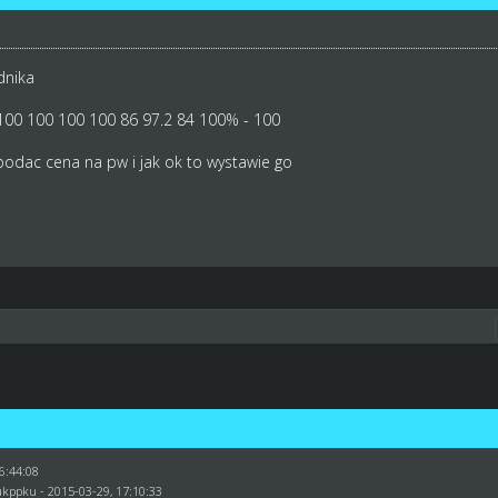
nika
100 100 100 100 86 97.2 84 100% - 100
 podac cena na pw i jak ok to wystawie go
6:44:08
ukppku
- 2015-03-29, 17:10:33