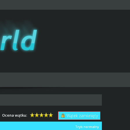
Ocena wątku:
Wątek zamknięty
Tryb normalny