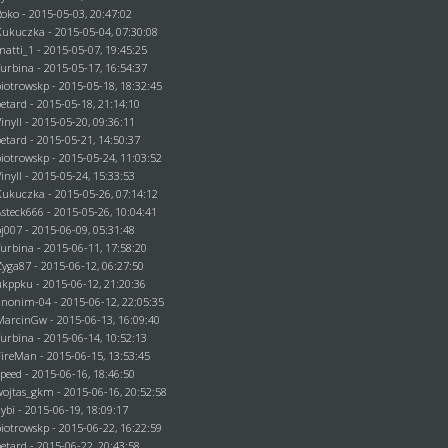
Roko
- 2015-05-03, 20:47:02
Kukuczka - 2015-05-04, 07:30:08
matti_1
- 2015-05-07, 19:45:25
Turbina - 2015-05-17, 16:54:37
piotrowskp
- 2015-05-18, 18:32:45
betard
- 2015-05-18, 21:14:10
Vinyll - 2015-05-20, 09:36:11
betard
- 2015-05-21, 14:50:37
piotrowskp
- 2015-05-24, 11:03:52
Vinyll - 2015-05-24, 15:33:53
Kukuczka - 2015-05-26, 07:14:12
Asteck666
- 2015-05-26, 10:04:41
pj007
- 2015-06-09, 05:31:48
Turbina - 2015-06-11, 17:58:20
Zyga87
- 2015-06-12, 06:27:50
ukppku
- 2015-06-12, 21:20:36
anonim-04
- 2015-06-12, 22:05:35
MarcinGw
- 2015-06-13, 16:09:40
Turbina - 2015-06-14, 10:52:13
FireMan
- 2015-06-15, 13:53:45
Speed
- 2015-06-16, 18:46:50
wojtas_gkm
- 2015-06-16, 20:52:58
dybi
- 2015-06-19, 18:09:17
piotrowskp
- 2015-06-22, 16:22:59
betard
- 2015-06-22, 20:43:58