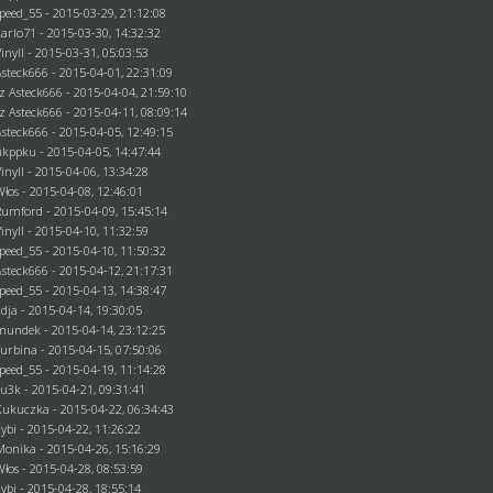
speed_55 - 2015-03-29, 21:12:08
karlo71
- 2015-03-30, 14:32:32
Vinyll - 2015-03-31, 05:03:53
Asteck666
- 2015-04-01, 22:31:09
ez
Asteck666
- 2015-04-04, 21:59:10
ez
Asteck666
- 2015-04-11, 08:09:14
Asteck666
- 2015-04-05, 12:49:15
ukppku
- 2015-04-05, 14:47:44
Vinyll - 2015-04-06, 13:34:28
Włos
- 2015-04-08, 12:46:01
Rumford
- 2015-04-09, 15:45:14
Vinyll - 2015-04-10, 11:32:59
speed_55 - 2015-04-10, 11:50:32
Asteck666
- 2015-04-12, 21:17:31
speed_55 - 2015-04-13, 14:38:47
adja - 2015-04-14, 19:30:05
mundek
- 2015-04-14, 23:12:25
Turbina - 2015-04-15, 07:50:06
speed_55 - 2015-04-19, 11:14:28
ru3k
- 2015-04-21, 09:31:41
Kukuczka - 2015-04-22, 06:34:43
dybi
- 2015-04-22, 11:26:22
Monika
- 2015-04-26, 15:16:29
Włos
- 2015-04-28, 08:53:59
dybi
- 2015-04-28, 18:55:14