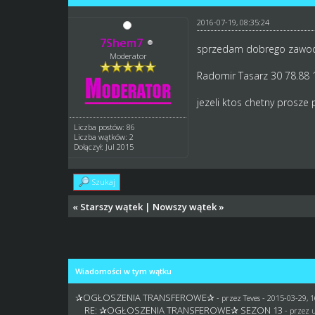
2016-07-19, 08:35:24
7Shem7
sprzedam dobrego zawod
Moderator
Radomir Tasarz 30 78.88 
jezeli ktos chetny prosze
Liczba postów: 86
Liczba wątków: 2
Dołączył: Jul 2015
Szukaj
«
Starszy wątek
|
Nowszy wątek
»
Wiadomości w tym wątku
✰OGŁOSZENIA TRANSFEROWE✰
- przez
Teves
- 2015-03-29, 1
RE: ✰OGŁOSZENIA TRANSFEROWE✰ SEZON 13
- przez