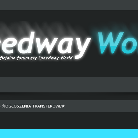
✰OGŁOSZENIA TRANSFEROWE✰
›