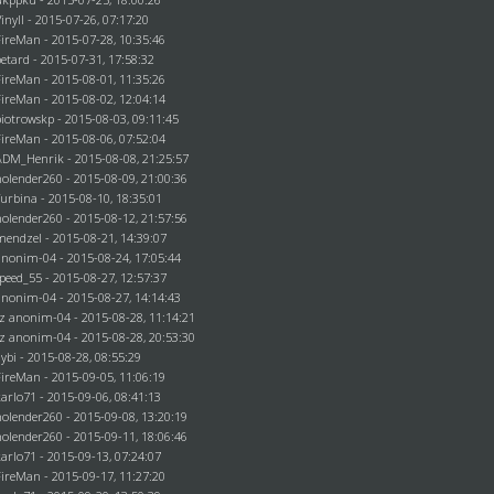
Vinyll - 2015-07-26, 07:17:20
FireMan
- 2015-07-28, 10:35:46
betard
- 2015-07-31, 17:58:32
FireMan
- 2015-08-01, 11:35:26
FireMan
- 2015-08-02, 12:04:14
piotrowskp
- 2015-08-03, 09:11:45
FireMan
- 2015-08-06, 07:52:04
ADM_Henrik
- 2015-08-08, 21:25:57
holender260
- 2015-08-09, 21:00:36
Turbina - 2015-08-10, 18:35:01
holender260
- 2015-08-12, 21:57:56
mendzel
- 2015-08-21, 14:39:07
anonim-04
- 2015-08-24, 17:05:44
speed_55 - 2015-08-27, 12:57:37
anonim-04
- 2015-08-27, 14:14:43
ez
anonim-04
- 2015-08-28, 11:14:21
ez
anonim-04
- 2015-08-28, 20:53:30
dybi
- 2015-08-28, 08:55:29
FireMan
- 2015-09-05, 11:06:19
karlo71
- 2015-09-06, 08:41:13
holender260
- 2015-09-08, 13:20:19
holender260
- 2015-09-11, 18:06:46
karlo71
- 2015-09-13, 07:24:07
FireMan
- 2015-09-17, 11:27:20