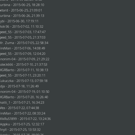
Turbina - 2015-06-25, 18:28:10
betard
- 2015-06-25, 21:09:01
Turbina - 2015-06-26, 21:39:13
dybi
- 2015-06-30, 17:19:11
Piotr36 - 2015-07-02, 11:10:32
speed_55 - 2015-07-03, 17:47:47
speed_55 - 2015-07-05, 21:37:03
Mr. Zuma
- 2015-07-05, 22:58:34
FireMan
- 2015-07-06, 14:08:49
speed_55 - 2015-07-09, 12:04:20
anonim-04
- 2015-07-09, 21:29:22
Asteck666
- 2015-07-10, 21:37:53
MGRBarto
- 2015-07-11, 10:38:13
speed_55 - 2015-07-11, 23:20:11
Kukuczka - 2015-07-13, 07:59:18
adja - 2015-07-18, 11:26:49
anonim-04
- 2015-07-19, 01:10:50
MGRBarto
- 2015-07-20, 16:26:40
matti_1
- 2015-07-21, 16:34:23
Włos
- 2015-07-22, 07:44:38
FireMan
- 2015-07-22, 08:33:24
MikRuS1899
- 2015-07-22, 13:24:36
ukppku
- 2015-07-25, 12:32:17
Vinyll - 2015-07-25, 13:53:32
ukppku
- 2015-07-25, 18:00:26