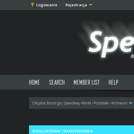
Logowanie
Rejestracja
HOME
SEARCH
MEMBER LIST
HELP
Oficjalne forum gry Speedway-World
›
Pozostałe
›
Archiwum
1 głosów - średnia: 5
1
2
3
4
5
✰OGŁOSZENIA TRANSFEROWE✰