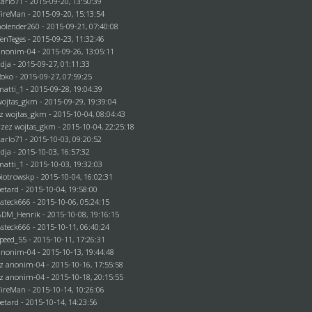
karlo71
- 2015-09-20, 13:50:39
FireMan
- 2015-09-20, 15:13:54
holender260
- 2015-09-21, 07:40:08
TenTeges
- 2015-09-23, 11:32:46
anonim-04
- 2015-09-26, 13:05:11
adja - 2015-09-27, 01:11:33
Roko
- 2015-09-27, 07:59:25
matti_1
- 2015-09-28, 19:04:39
wojtas_gkm
- 2015-09-29, 19:39:04
ez
wojtas_gkm
- 2015-10-04, 08:04:43
rzez
wojtas_gkm
- 2015-10-04, 22:25:18
karlo71
- 2015-10-03, 09:20:52
adja - 2015-10-03, 16:57:32
matti_1
- 2015-10-03, 19:32:03
piotrowskp
- 2015-10-04, 16:02:31
betard
- 2015-10-04, 19:58:00
Asteck666
- 2015-10-06, 05:24:15
ADM_Henrik
- 2015-10-08, 19:16:15
Asteck666
- 2015-10-11, 06:40:24
speed_55 - 2015-10-11, 17:26:31
anonim-04
- 2015-10-13, 19:44:48
ez
anonim-04
- 2015-10-16, 17:55:58
ez
anonim-04
- 2015-10-18, 20:15:55
FireMan
- 2015-10-14, 10:26:06
betard
- 2015-10-14, 14:23:56