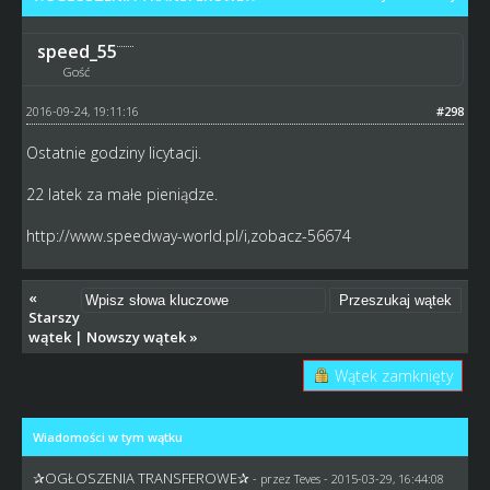
speed_55
Gość
2016-09-24, 19:11:16
#298
Ostatnie godziny licytacji.
22 latek za małe pieniądze.
http://www.speedway-world.pl/i,zobacz-56674
«
Starszy
wątek
|
Nowszy wątek
»
Wątek zamknięty
Wiadomości w tym wątku
✰OGŁOSZENIA TRANSFEROWE✰
- przez
Teves
- 2015-03-29, 16:44:08