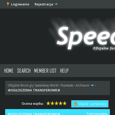
Logowanie
Rejestracja
HOME
SEARCH
MEMBER LIST
HELP
Oficjalne forum gry Speedway-World
›
Pozostałe
›
Archiwum
›
✰OGŁOSZENIA TRANSFEROWE✰
Ocena wątku:
Wątek zamknięty
✰OGŁOSZENIA TRANSFEROWE✰
Tryb normalny